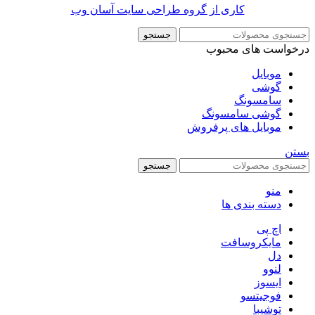
کاری از گروه طراحی سایت آسان وب
جستجو
درخواست های محبوب
موبایل
گوشی
سامسونگ
گوشی سامسونگ
موبایل های پرفروش
بستن
جستجو
منو
دسته بندی ها
اچ پی
مایکروسافت
دل
لنوو
ایسوز
فوجیتسو
توشیبا