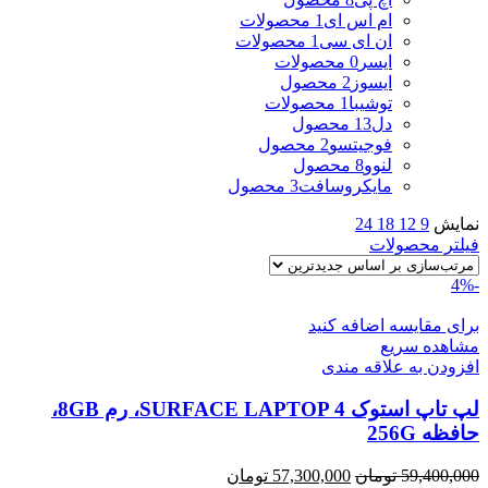
ام اس ای
1 محصولات
ان ای سی
1 محصولات
ایسر
0 محصولات
ایسوز
2 محصول
توشیبا
1 محصولات
دل
13 محصول
فوجیتسو
2 محصول
لنوو
8 محصول
مایکروسافت
3 محصول
نمایش
9
12
18
24
فیلتر محصولات
-4%
برای مقایسه اضافه کنید
مشاهده سریع
افزودن به علاقه مندی
لپ تاپ استوک SURFACE LAPTOP 4، رم 8GB،
حافظه 256G
قیمت
قیمت
59,400,000
تومان
57,300,000
تومان