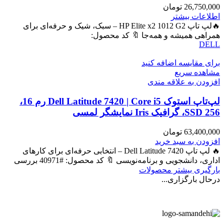
26,750,000
تومان
اطلاعات بیشتر
🔥لپ تاپ HP Elite x2 1012 G2 – سبک، شیک و حرفه‌ای برای
همراهی همیشه و همه‌جا 🔖 کد محصول:
DELL
برای مقایسه اضافه کنید
مشاهده سریع
افزودن به علاقه مندی
لپ‌تاپ استوک Dell Latitude 7420 | Core i5 رم 16،
SSD 256، گرافیک Iris نمایشگر لمسی
63,400,000
تومان
افزودن به سبد خرید
🔥 لپ تاپ Dell Latitude 7420 – انتخابی حرفه‌ای برای کارهای
اداری، دانشجویی و برنامه‌نویسی 🔖 کد محصول: #40971 بررسی
بارگیری بیشتر محصولات
درحال بارگزاری...