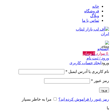
خانه
فروشگاه
وبلاگ
تماس با ما
جستجو
0
موارد
0
تومان
ورود / ثبت نام
ورود
ایجاد حساب کاربری
الزامی
نام کاربری یا آدرس ایمیل
*
الزامی
رمز عبور
*
ورود
رمز عبور را فراموش کرده اید؟
مرا به خاطر بسپار
یا