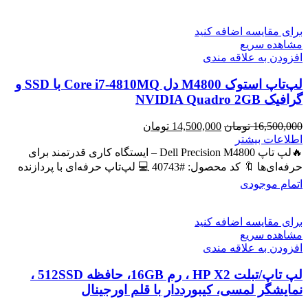
برای مقایسه اضافه کنید
مشاهده سریع
افزودن به علاقه مندی
لپ‌تاپ استوک M4800 دل Core i7-4810MQ با SSD و
گرافیک NVIDIA Quadro 2GB
قیمت
قیمت
16,500,000
تومان
14,500,000
تومان
اصلی
فعلی
اطلاعات بیشتر
16,500,000 تومان
14,500,000 تومان
🔥لپ تاپ Dell Precision M4800 – ایستگاه کاری قدرتمند برای
بود.
است.
حرفه‌ای‌ها 🔖 کد محصول: #40743 💻 لپ‌تاپ حرفه‌ای با پردازنده
اتمام موجودی
برای مقایسه اضافه کنید
مشاهده سریع
افزودن به علاقه مندی
لپ تاپ/تبلت HP X2 ، رم 16GB، حافظه 512SSD ،
نمایشگر لمسی، کیبورددار با قلم اورجینال