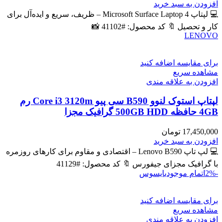
اصلی
فعلی
افزودن به سبد خرید
59,400,000 تومان
57,300,000 تومان
💻 لپتاپ Microsoft Surface Laptop 4 – ظریف، سریع و ایده‌آل برای
بود.
است.
کار و تحصیل 🔖 کد محصول: #41102 📸
LENOVO
برای مقایسه اضافه کنید
مشاهده سریع
افزودن به علاقه مندی
لپتاپ استوک لنوو B590 سی پیو Core i3 3120m رم
4GB حافظه 500GB HDD گرافیک مجزا
17,450,000
تومان
افزودن به سبد خرید
💻 لپ تاپ Lenovo B590 – اقتصادی و مقاوم برای کارهای روزمره
با گرافیک مجزای جیفورس 🔖 کد محصول: #41129
-2%
اتمام موجودی
ایسوس
برای مقایسه اضافه کنید
مشاهده سریع
افزودن به علاقه مندی