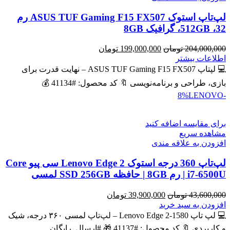
لپ‌تاپ استوک ASUS TUF Gaming F15 FX507 رم
32، 512GB، گرافیک 8GB
قیمت
قیمت
204,000,000
تومان
199,000,000
تومان
اصلی
فعلی
اطلاعات بیشتر
204,000,000 تومان
199,000,000 تومان
💻 لپتاپ ASUS TUF Gaming F15 FX507 – نهایت قدرت برای
بود.
است.
بازی، طراحی و برنامه‌نویسی 🔖 کد محصول: #41134 💰
LENOVO
-8%
برای مقایسه اضافه کنید
مشاهده سریع
افزودن به علاقه مندی
لپ‌تاپ 360 درجه استوک Lenovo Edge 2 سی پیو Core
i7-6500U | رم 8GB | حافظه SSD 256GB لمسی
قیمت
قیمت
43,600,000
تومان
39,900,000
تومان
اصلی
فعلی
افزودن به سبد خرید
43,600,000 تومان
39,900,000 تومان
💻 لپ تاپ Lenovo Edge 2-1580 – لپ‌تاپ لمسی ۳۶۰ درجه، شیک
بود.
است.
و کاربردی 🔖 کد محصول: #41137 🎁 #ارسال_رایگان