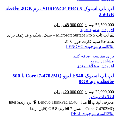
لپ تاپ استوک SURFACE PRO 5 ، رم 8GB، حافظه
256GB
قیمت
قیمت
53,500,000
تومان
48,900,000
تومان
اصلی
فعلی
افزودن به سبد خرید
53,500,000 تومان
48,900,000 تومان
💻 لپ تاپ Microsoft Surface Pro 5 – سبک، شیک و قدرتمند برای
بود.
است.
همه جا! سیم کارت خور 🔖 کد
-9%
اتمام موجودی
LENOVO
برای مقایسه اضافه کنید
مشاهده سریع
افزودن به علاقه مندی
لپ‌تاپ استوک E540 لنوو Core i7-4702MQ با 500
حافظه و رم 8GB
قیمت
قیمت
22,000,000
تومان
20,000,000
تومان
اصلی
فعلی
اطلاعات بیشتر
22,000,000 تومان
20,000,000 تومان
معرفی لپتاپ 🖥️ مدل: Lenovo ThinkPad E540 🧠 پردازنده: Intel
بود.
است.
Core i7‑4702MQ – نسل ۴ 💾 رم: 8 GB (قابل ارتقا
-12%
اتمام موجودی
DELL