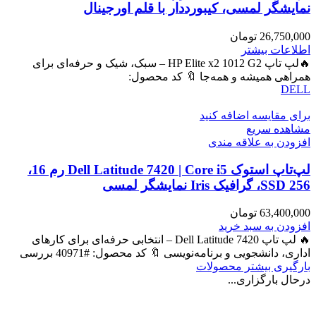
نمایشگر لمسی، کیبورددار با قلم اورجینال
26,750,000
تومان
اطلاعات بیشتر
🔥لپ تاپ HP Elite x2 1012 G2 – سبک، شیک و حرفه‌ای برای
همراهی همیشه و همه‌جا 🔖 کد محصول:
DELL
برای مقایسه اضافه کنید
مشاهده سریع
افزودن به علاقه مندی
لپ‌تاپ استوک Dell Latitude 7420 | Core i5 رم 16،
SSD 256، گرافیک Iris نمایشگر لمسی
63,400,000
تومان
افزودن به سبد خرید
🔥 لپ تاپ Dell Latitude 7420 – انتخابی حرفه‌ای برای کارهای
اداری، دانشجویی و برنامه‌نویسی 🔖 کد محصول: #40971 بررسی
بارگیری بیشتر محصولات
درحال بارگزاری...