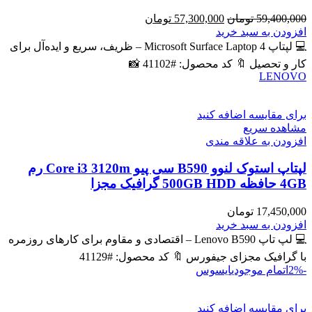
قیمت
قیمت
59,400,000
تومان
57,300,000
تومان
اصلی
فعلی
افزودن به سبد خرید
59,400,000 تومان
57,300,000 تومان
💻 لپتاپ Microsoft Surface Laptop 4 – ظریف، سریع و ایده‌آل برای
بود.
است.
کار و تحصیل 🔖 کد محصول: #41102 📸
LENOVO
برای مقایسه اضافه کنید
مشاهده سریع
افزودن به علاقه مندی
لپتاپ استوک لنوو B590 سی پیو Core i3 3120m رم
4GB حافظه 500GB HDD گرافیک مجزا
17,450,000
تومان
افزودن به سبد خرید
💻 لپ تاپ Lenovo B590 – اقتصادی و مقاوم برای کارهای روزمره
با گرافیک مجزای جیفورس 🔖 کد محصول: #41129
-2%
اتمام موجودی
ایسوس
برای مقایسه اضافه کنید