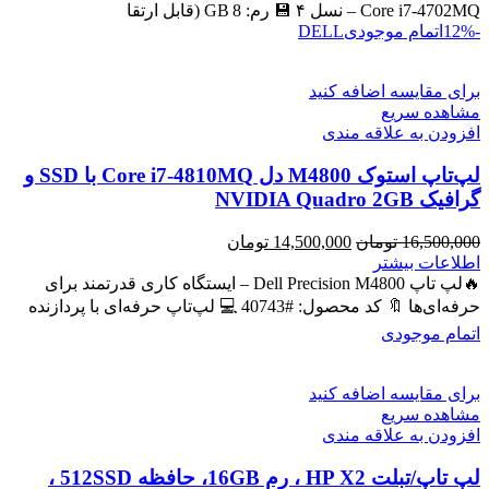
بود.
است.
Core i7‑4702MQ – نسل ۴ 💾 رم: 8 GB (قابل ارتقا
-12%
اتمام موجودی
DELL
برای مقایسه اضافه کنید
مشاهده سریع
افزودن به علاقه مندی
لپ‌تاپ استوک M4800 دل Core i7-4810MQ با SSD و
گرافیک NVIDIA Quadro 2GB
قیمت
قیمت
16,500,000
تومان
14,500,000
تومان
اصلی
فعلی
اطلاعات بیشتر
16,500,000 تومان
14,500,000 تومان
🔥لپ تاپ Dell Precision M4800 – ایستگاه کاری قدرتمند برای
بود.
است.
حرفه‌ای‌ها 🔖 کد محصول: #40743 💻 لپ‌تاپ حرفه‌ای با پردازنده
اتمام موجودی
برای مقایسه اضافه کنید
مشاهده سریع
افزودن به علاقه مندی
لپ تاپ/تبلت HP X2 ، رم 16GB، حافظه 512SSD ،