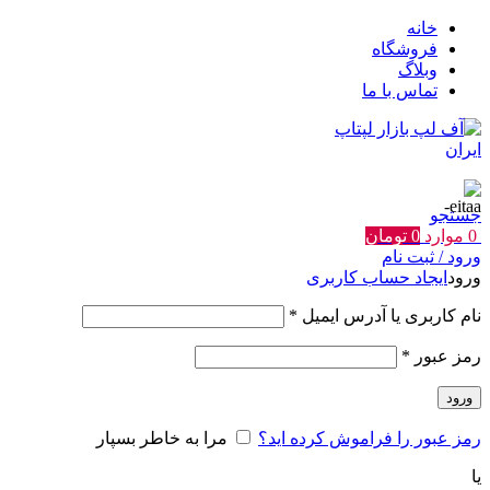
خانه
فروشگاه
وبلاگ
تماس با ما
جستجو
0
موارد
0
تومان
ورود / ثبت نام
ورود
ایجاد حساب کاربری
الزامی
نام کاربری یا آدرس ایمیل
*
الزامی
رمز عبور
*
ورود
رمز عبور را فراموش کرده اید؟
مرا به خاطر بسپار
یا