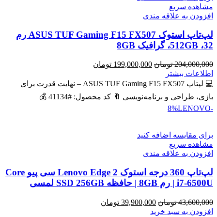
مشاهده سریع
افزودن به علاقه مندی
لپ‌تاپ استوک ASUS TUF Gaming F15 FX507 رم
32، 512GB، گرافیک 8GB
قیمت
قیمت
204,000,000
تومان
199,000,000
تومان
اصلی
فعلی
اطلاعات بیشتر
204,000,000 تومان
199,000,000 تومان
💻 لپتاپ ASUS TUF Gaming F15 FX507 – نهایت قدرت برای
بود.
است.
بازی، طراحی و برنامه‌نویسی 🔖 کد محصول: #41134 💰
LENOVO
-8%
برای مقایسه اضافه کنید
مشاهده سریع
افزودن به علاقه مندی
لپ‌تاپ 360 درجه استوک Lenovo Edge 2 سی پیو Core
i7-6500U | رم 8GB | حافظه SSD 256GB لمسی
قیمت
قیمت
43,600,000
تومان
39,900,000
تومان
اصلی
فعلی
افزودن به سبد خرید