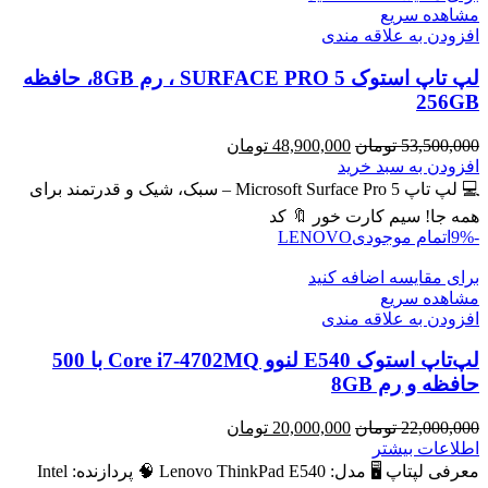
مشاهده سریع
افزودن به علاقه مندی
لپ تاپ استوک SURFACE PRO 5 ، رم 8GB، حافظه
256GB
قیمت
قیمت
53,500,000
تومان
48,900,000
تومان
اصلی
فعلی
افزودن به سبد خرید
53,500,000 تومان
48,900,000 تومان
💻 لپ تاپ Microsoft Surface Pro 5 – سبک، شیک و قدرتمند برای
بود.
است.
همه جا! سیم کارت خور 🔖 کد
-9%
اتمام موجودی
LENOVO
برای مقایسه اضافه کنید
مشاهده سریع
افزودن به علاقه مندی
لپ‌تاپ استوک E540 لنوو Core i7-4702MQ با 500
حافظه و رم 8GB
قیمت
قیمت
22,000,000
تومان
20,000,000
تومان
اصلی
فعلی
اطلاعات بیشتر
22,000,000 تومان
20,000,000 تومان
معرفی لپتاپ 🖥️ مدل: Lenovo ThinkPad E540 🧠 پردازنده: Intel