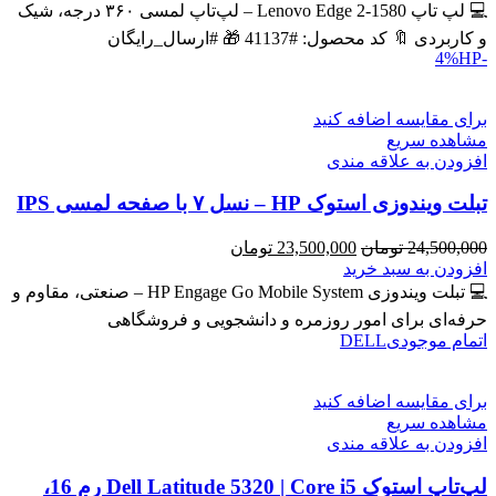
43,600,000 تومان
39,900,000 تومان
💻 لپ تاپ Lenovo Edge 2-1580 – لپ‌تاپ لمسی ۳۶۰ درجه، شیک
بود.
است.
و کاربردی 🔖 کد محصول: #41137 🎁 #ارسال_رایگان
HP
-4%
برای مقایسه اضافه کنید
مشاهده سریع
افزودن به علاقه مندی
تبلت ویندوزی استوک HP – نسل ۷ با صفحه لمسی IPS
قیمت
قیمت
24,500,000
تومان
23,500,000
تومان
اصلی
فعلی
افزودن به سبد خرید
24,500,000 تومان
23,500,000 تومان
💻 تبلت ویندوزی HP Engage Go Mobile System – صنعتی، مقاوم و
بود.
است.
حرفه‌ای برای امور روزمره و دانشجویی و فروشگاهی
اتمام موجودی
DELL
برای مقایسه اضافه کنید
مشاهده سریع
افزودن به علاقه مندی
لپ‌تاپ استوک Dell Latitude 5320 | Core i5 رم 16،