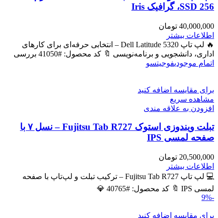
SSD 256، گرافیک Iris
40,000,000
تومان
اطلاعات بیشتر
🔥 لپ تاپ Dell Latitude 5320 – انتخابی حرفه‌ای برای کارهای
اداری، دانشجویی و برنامه‌نویسی 🔖 کد محصول: #41050 بررسی
اتمام موجودی
فوجیتسو
برای مقایسه اضافه کنید
مشاهده سریع
افزودن به علاقه مندی
تبلت ویندوزی استوک Fujitsu Tab R727 – نسل ۷ با
صفحه لمسی IPS
20,500,000
تومان
اطلاعات بیشتر
💻 لپ تاپ Fujitsu Tab R727 – ترکیب تبلت و لپ‌تاپ با صفحه
لمسی IPS 🔖 کد محصول: #40765 💎
-9%
برای مقایسه اضافه کنید