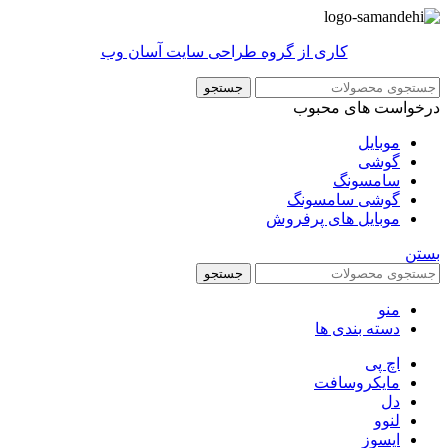
کاری از گروه طراحی سایت آسان وب
جستجو
درخواست های محبوب
موبایل
گوشی
سامسونگ
گوشی سامسونگ
موبایل های پرفروش
بستن
جستجو
منو
دسته بندی ها
اچ پی
مایکروسافت
دل
لنوو
ایسوز