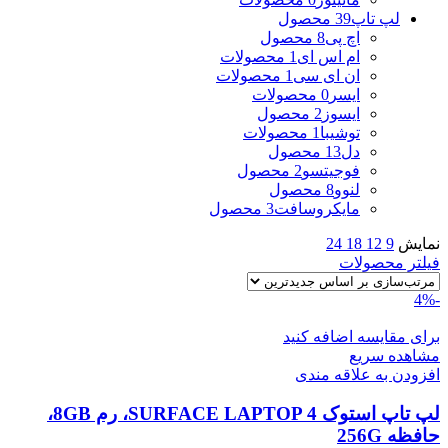
لپ تاپ
39 محصول
اچ پی
8 محصول
ام اس ای
1 محصولات
ان ای سی
1 محصولات
ایسر
0 محصولات
ایسوز
2 محصول
توشیبا
1 محصولات
دل
13 محصول
فوجیتسو
2 محصول
لنوو
8 محصول
مایکروسافت
3 محصول
نمایش
9
12
18
24
فیلتر محصولات
-4%
برای مقایسه اضافه کنید
مشاهده سریع
افزودن به علاقه مندی
لپ تاپ استوک SURFACE LAPTOP 4، رم 8GB،
حافظه 256G