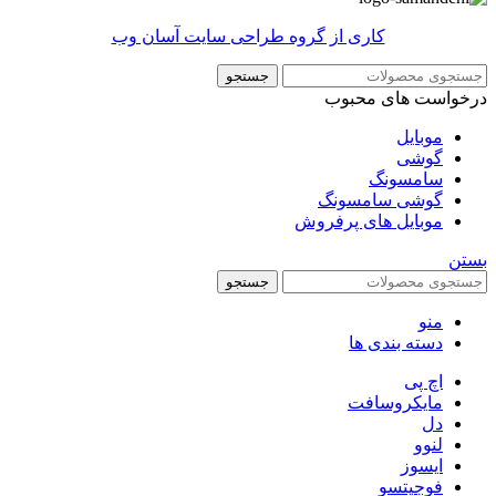
کاری از گروه طراحی سایت آسان وب
جستجو
درخواست های محبوب
موبایل
گوشی
سامسونگ
گوشی سامسونگ
موبایل های پرفروش
بستن
جستجو
منو
دسته بندی ها
اچ پی
مایکروسافت
دل
لنوو
ایسوز
فوجیتسو