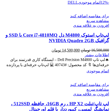
-12%
اتمام موجودی
DELL
برای مقایسه اضافه کنید
مشاهده سریع
افزودن به علاقه مندی
لپ‌تاپ استوک M4800 دل Core i7-4810MQ با SSD و
گرافیک NVIDIA Quadro 2GB
قیمت
قیمت
16,500,000
تومان
14,500,000
تومان
اصلی
فعلی
اطلاعات بیشتر
16,500,000 تومان
14,500,000 تومان
🔥لپ تاپ Dell Precision M4800 – ایستگاه کاری قدرتمند برای
بود.
است.
حرفه‌ای‌ها 🔖 کد محصول: #40743 💻 لپ‌تاپ حرفه‌ای با پردازنده
اتمام موجودی
برای مقایسه اضافه کنید
مشاهده سریع
افزودن به علاقه مندی
لپ تاپ/تبلت HP X2 ، رم 16GB، حافظه 512SSD ،
نمایشگر لمسی، کیبورددار با قلم اورجینال