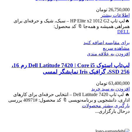
26,750,000
تومان
اطلاعات بیشتر
🔥لپ تاپ HP Elite x2 1012 G2 – سبک، شیک و حرفه‌ای برای
همراهی همیشه و همه‌جا 🔖 کد محصول:
DELL
برای مقایسه اضافه کنید
مشاهده سریع
افزودن به علاقه مندی
لپ‌تاپ استوک Dell Latitude 7420 | Core i5 رم 16،
SSD 256، گرافیک Iris نمایشگر لمسی
63,400,000
تومان
افزودن به سبد خرید
🔥 لپ تاپ Dell Latitude 7420 – انتخابی حرفه‌ای برای کارهای
اداری، دانشجویی و برنامه‌نویسی 🔖 کد محصول: #40971 بررسی
بارگیری بیشتر محصولات
درحال بارگزاری...