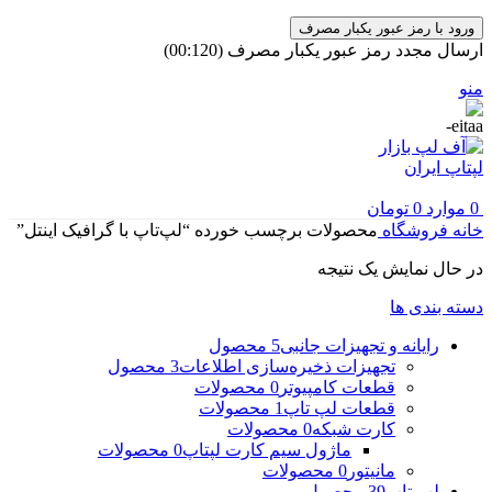
ورود با رمز عبور یکبار مصرف
ارسال مجدد رمز عبور یکبار مصرف
(00:
120
)
منو
0
موارد
0
تومان
خانه
فروشگاه
محصولات برچسب خورده “لپ‌تاپ با گرافیک اینتل”
در حال نمایش یک نتیجه
دسته بندی ها
رایانه و تجهیزات جانبی
5 محصول
تجهیزات ذخیره‌سازی اطلاعات
3 محصول
قطعات کامپیوتر
0 محصولات
قطعات لپ تاپ
1 محصولات
کارت شبکه
0 محصولات
ماژول سیم کارت لپتاپ
0 محصولات
مانیتور
0 محصولات
لپ تاپ
39 محصول