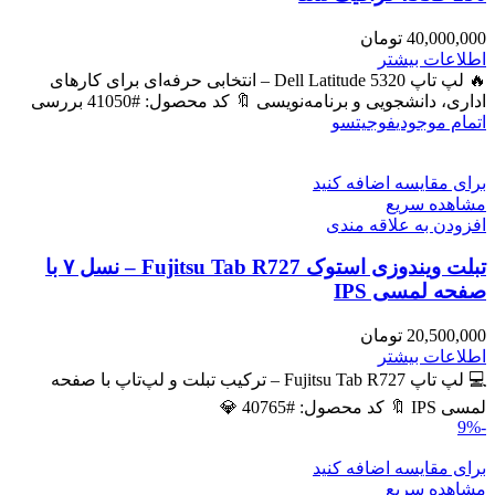
40,000,000
تومان
اطلاعات بیشتر
🔥 لپ تاپ Dell Latitude 5320 – انتخابی حرفه‌ای برای کارهای
اداری، دانشجویی و برنامه‌نویسی 🔖 کد محصول: #41050 بررسی
اتمام موجودی
فوجیتسو
برای مقایسه اضافه کنید
مشاهده سریع
افزودن به علاقه مندی
تبلت ویندوزی استوک Fujitsu Tab R727 – نسل ۷ با
صفحه لمسی IPS
20,500,000
تومان
اطلاعات بیشتر
💻 لپ تاپ Fujitsu Tab R727 – ترکیب تبلت و لپ‌تاپ با صفحه
لمسی IPS 🔖 کد محصول: #40765 💎
-9%
برای مقایسه اضافه کنید
مشاهده سریع