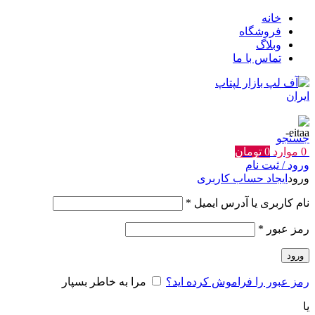
خانه
فروشگاه
وبلاگ
تماس با ما
جستجو
0
موارد
0
تومان
ورود / ثبت نام
ورود
ایجاد حساب کاربری
الزامی
نام کاربری یا آدرس ایمیل
*
الزامی
رمز عبور
*
ورود
رمز عبور را فراموش کرده اید؟
مرا به خاطر بسپار
یا