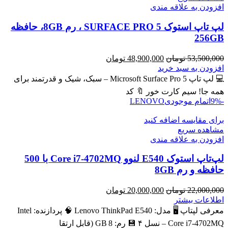
افزودن به علاقه مندی
لپ تاپ استوک SURFACE PRO 5 ، رم 8GB، حافظه
256GB
قیمت
قیمت
53,500,000
تومان
48,900,000
تومان
اصلی
فعلی
افزودن به سبد خرید
53,500,000 تومان
48,900,000 تومان
💻 لپ تاپ Microsoft Surface Pro 5 – سبک، شیک و قدرتمند برای
بود.
است.
همه جا! سیم کارت خور 🔖 کد
-9%
اتمام موجودی
LENOVO
برای مقایسه اضافه کنید
مشاهده سریع
افزودن به علاقه مندی
لپ‌تاپ استوک E540 لنوو Core i7-4702MQ با 500
حافظه و رم 8GB
قیمت
قیمت
22,000,000
تومان
20,000,000
تومان
اصلی
فعلی
اطلاعات بیشتر
22,000,000 تومان
20,000,000 تومان
معرفی لپتاپ 🖥️ مدل: Lenovo ThinkPad E540 🧠 پردازنده: Intel
بود.
است.
Core i7‑4702MQ – نسل ۴ 💾 رم: 8 GB (قابل ارتقا