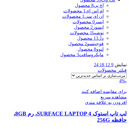
اچ پی
8 محصول
ام اس ای
1 محصولات
ان ای سی
1 محصولات
ایسر
0 محصولات
ایسوز
2 محصول
توشیبا
1 محصولات
دل
13 محصول
فوجیتسو
2 محصول
لنوو
8 محصول
مایکروسافت
3 محصول
نمایش
9
12
18
24
فیلتر محصولات
-4%
برای مقایسه اضافه کنید
مشاهده سریع
افزودن به علاقه مندی
لپ تاپ استوک SURFACE LAPTOP 4، رم 8GB،
حافظه 256G