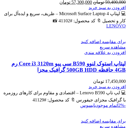
قیمت
قیمت
59,400,000
تومان
57,300,000
تومان
اصلی
فعلی
افزودن به سبد خرید
59,400,000 تومان
57,300,000 تومان
💻 لپتاپ Microsoft Surface Laptop 4 – ظریف، سریع و ایده‌آل برای
بود.
است.
کار و تحصیل 🔖 کد محصول: #41102 📸
LENOVO
برای مقایسه اضافه کنید
مشاهده سریع
افزودن به علاقه مندی
لپتاپ استوک لنوو B590 سی پیو Core i3 3120m رم
4GB حافظه 500GB HDD گرافیک مجزا
17,450,000
تومان
افزودن به سبد خرید
💻 لپ تاپ Lenovo B590 – اقتصادی و مقاوم برای کارهای روزمره
با گرافیک مجزای جیفورس 🔖 کد محصول: #41129
-2%
اتمام موجودی
ایسوس
برای مقایسه اضافه کنید
مشاهده سریع