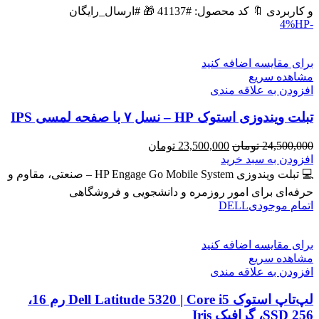
بود.
است.
و کاربردی 🔖 کد محصول: #41137 🎁 #ارسال_رایگان
HP
-4%
برای مقایسه اضافه کنید
مشاهده سریع
افزودن به علاقه مندی
تبلت ویندوزی استوک HP – نسل ۷ با صفحه لمسی IPS
قیمت
قیمت
24,500,000
تومان
23,500,000
تومان
اصلی
فعلی
افزودن به سبد خرید
24,500,000 تومان
23,500,000 تومان
💻 تبلت ویندوزی HP Engage Go Mobile System – صنعتی، مقاوم و
بود.
است.
حرفه‌ای برای امور روزمره و دانشجویی و فروشگاهی
اتمام موجودی
DELL
برای مقایسه اضافه کنید
مشاهده سریع
افزودن به علاقه مندی
لپ‌تاپ استوک Dell Latitude 5320 | Core i5 رم 16،
SSD 256، گرافیک Iris