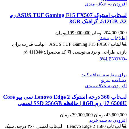
افزودن به علاقه مندی
لپ‌تاپ استوک ASUS TUF Gaming F15 FX507 رم
32، 512GB، گرافیک 8GB
قیمت
قیمت
204,000,000
تومان
199,000,000
تومان
اصلی
فعلی
اطلاعات بیشتر
204,000,000 تومان
199,000,000 تومان
💻 لپتاپ ASUS TUF Gaming F15 FX507 – نهایت قدرت برای
بود.
است.
بازی، طراحی و برنامه‌نویسی 🔖 کد محصول: #41134 💰
LENOVO
-8%
برای مقایسه اضافه کنید
مشاهده سریع
افزودن به علاقه مندی
لپ‌تاپ 360 درجه استوک Lenovo Edge 2 سی پیو Core
i7-6500U | رم 8GB | حافظه SSD 256GB لمسی
قیمت
قیمت
43,600,000
تومان
39,900,000
تومان
اصلی
فعلی
افزودن به سبد خرید
43,600,000 تومان
39,900,000 تومان
💻 لپ تاپ Lenovo Edge 2-1580 – لپ‌تاپ لمسی ۳۶۰ درجه، شیک