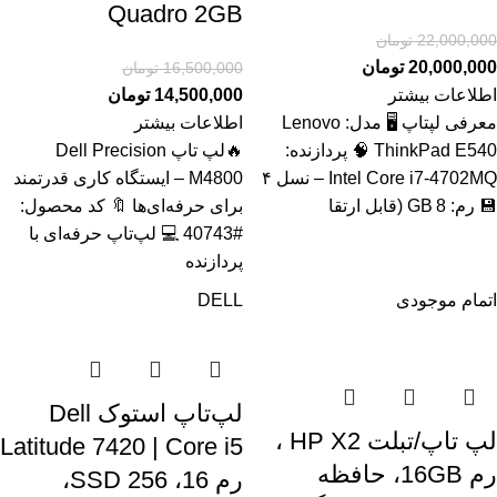
Quadro 2GB
22,000,000
تومان
20,000,000
تومان
16,500,000
تومان
اطلاعات بیشتر
14,500,000
تومان
معرفی لپتاپ 🖥️ مدل: Lenovo
اطلاعات بیشتر
ThinkPad E540 🧠 پردازنده:
🔥لپ تاپ Dell Precision
Intel Core i7‑4702MQ – نسل ۴
M4800 – ایستگاه کاری قدرتمند
💾 رم: 8 GB (قابل ارتقا
برای حرفه‌ای‌ها 🔖 کد محصول:
#40743 💻 لپ‌تاپ حرفه‌ای با
پردازنده
اتمام موجودی
DELL
لپ‌تاپ استوک Dell
لپ تاپ/تبلت HP X2 ،
Latitude 7420 | Core i5
رم 16GB، حافظه
رم 16، SSD 256،