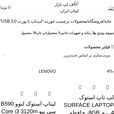
0
توما
خانه
فروشگاه
محصولات برچسب خورده “لپ‌تاپ با پورت USB 3.0”
دسته بندی ها
رایانه و تجهیزات جانبی
5 محصول
لپ تاپ
39 محصول
فیلتر محصولات
LENOVO
-4%
لپ تاپ استوک
لپتاپ استوک لنوو B590
SURFACE LAPTOP
سی پیو Core i3 3120m
4، رم 8GB، حافظه