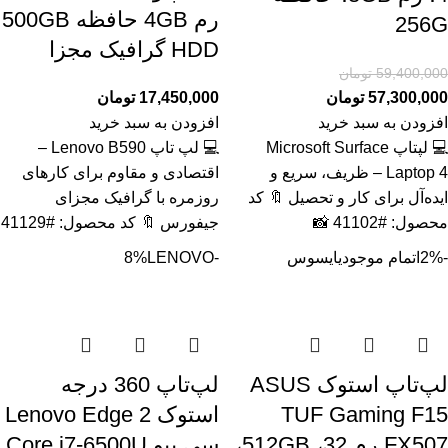
رم 4GB حافظه 500GB
256G
HDD گرافیک مجزا
59,400,000
تومان
57,300,000
تومان
17,450,000
تومان
افزودن به سبد خرید
افزودن به سبد خرید
💻 لپتاپ Microsoft Surface
💻 لپ تاپ Lenovo B590 –
Laptop 4 – ظریف، سریع و
اقتصادی و مقاوم برای کارهای
ایده‌آل برای کار و تحصیل 🔖 کد
روزمره با گرافیک مجزای
محصول: #41102 📸
جیفورس 🔖 کد محصول: #41129
-2%
اتمام موجودی
ایسوس
-8%
LENOVO
لپ‌تاپ استوک ASUS
لپ‌تاپ 360 درجه
TUF Gaming F15
استوک Lenovo Edge 2
FX507 رم 32، 512GB،
سی پیو Core i7-6500U