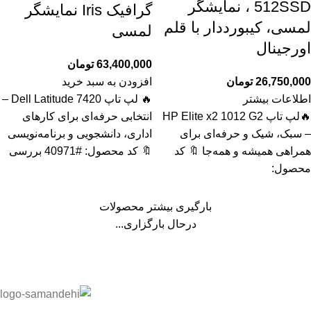
512SSD ، نمایشگر
گرافیک Iris نمایشگر
لمسی، کیبورددار با قلم
لمسی
اورجینال
63,400,000
تومان
26,750,000
تومان
افزودن به سبد خرید
اطلاعات بیشتر
🔥 لپ تاپ Dell Latitude 7420 –
🔥لپ تاپ HP Elite x2 1012 G2
انتخابی حرفه‌ای برای کارهای
– سبک، شیک و حرفه‌ای برای
اداری، دانشجویی و برنامه‌نویسی
همراهی همیشه و همه‌جا 🔖 کد
🔖 کد محصول: #40971 بررسی
محصول:
بارگیری بیشتر محصولات
درحال بارگزاری...