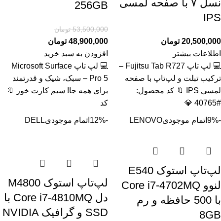
نسل ۷ با صفحه لمسی
256GB
IPS
53,500,000
تومان
20,500,000
تومان
48,900,000
تومان
اطلاعات بیشتر
افزودن به سبد خرید
💻 لپ تاپ Fujitsu Tab R727 –
💻 لپ تاپ Microsoft Surface
ترکیب تبلت و لپ‌تاپ با صفحه
Pro 5 – سبک، شیک و قدرتمند
لمسی IPS 🔖 کد محصول:
برای همه جا! سیم کارت خور 🔖
#40765 💎
کد
-9%
اتمام موجودی
LENOVO
-12%
اتمام موجودی
DELL
لپ‌تاپ استوک E540
لپ‌تاپ استوک M4800
لنوو Core i7-4702MQ
دل Core i7-4810MQ با
با 500 حافظه و رم
SSD و گرافیک NVIDIA
8GB