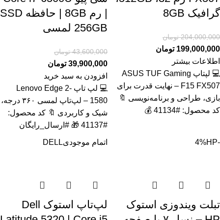
گرافیک 8GB
| رم 8GB | حافظه SSD
256GB لمسی
204,000,000
تومان
199,000,000
تومان
43,600,000
تومان
اطلاعات بیشتر
39,900,000
تومان
💻 لپتاپ ASUS TUF Gaming
افزودن به سبد خرید
F15 FX507 – نهایت قدرت برای
💻 لپ تاپ Lenovo Edge 2-
بازی، طراحی و برنامه‌نویسی 🔖
1580 – لپ‌تاپ لمسی ۳۶۰ درجه،
کد محصول: #41134 💰
شیک و کاربردی 🔖 کد محصول:
#41137 🎁 #ارسال_رایگان
-4%
HP
اتمام موجودی
DELL
تبلت ویندوزی استوک
لپ‌تاپ استوک Dell
HP – نسل ۷ با صفحه
Latitude 5320 | Core i5