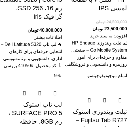
لمسی IPS
رم 16، SSD 256،
گرافیک Iris
24,500,000
تومان
23,500,000
تومان
40,000,000
تومان
افزودن به سبد خرید
اطلاعات بیشتر
💻 تبلت ویندوزی HP Engage
🔥 لپ تاپ Dell Latitude 5320 –
Go Mobile System – صنعتی،
انتخابی حرفه‌ای برای کارهای
مقاوم و حرفه‌ای برای امور
اداری، دانشجویی و برنامه‌نویسی
روزمره و دانشجویی و فروشگاهی
🔖 کد محصول: #41050 بررسی
اتمام موجودی
فوجیتسو
-9%
لپ تاپ استوک
تبلت ویندوزی استوک
SURFACE PRO 5 ،
Fujitsu Tab R727 –
رم 8GB، حافظه