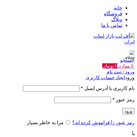
خانه
فروشگاه
وبلاگ
تماس با ما
جستجو
0
موارد
0
تومان
ورود / ثبت نام
ورود
ایجاد حساب کاربری
الزامی
نام کاربری یا آدرس ایمیل
*
الزامی
رمز عبور
*
ورود
رمز عبور را فراموش کرده اید؟
مرا به خاطر بسپار
یا