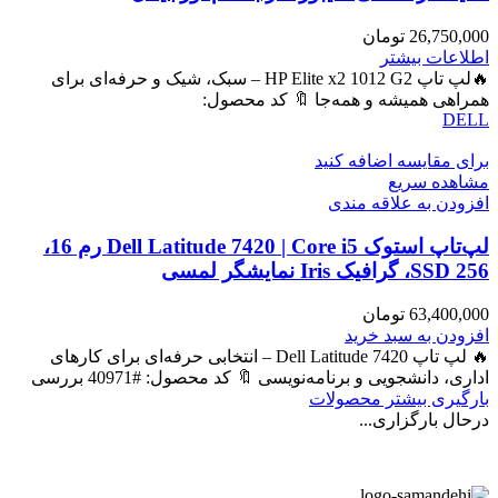
26,750,000
تومان
اطلاعات بیشتر
🔥لپ تاپ HP Elite x2 1012 G2 – سبک، شیک و حرفه‌ای برای
همراهی همیشه و همه‌جا 🔖 کد محصول:
DELL
برای مقایسه اضافه کنید
مشاهده سریع
افزودن به علاقه مندی
لپ‌تاپ استوک Dell Latitude 7420 | Core i5 رم 16،
SSD 256، گرافیک Iris نمایشگر لمسی
63,400,000
تومان
افزودن به سبد خرید
🔥 لپ تاپ Dell Latitude 7420 – انتخابی حرفه‌ای برای کارهای
اداری، دانشجویی و برنامه‌نویسی 🔖 کد محصول: #40971 بررسی
بارگیری بیشتر محصولات
درحال بارگزاری...