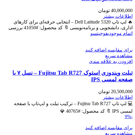
40,000,000
تومان
اطلاعات بیشتر
🔥 لپ تاپ Dell Latitude 5320 – انتخابی حرفه‌ای برای کارهای
اداری، دانشجویی و برنامه‌نویسی 🔖 کد محصول: #41050 بررسی
اتمام موجودی
فوجیتسو
برای مقایسه اضافه کنید
مشاهده سریع
افزودن به علاقه مندی
تبلت ویندوزی استوک Fujitsu Tab R727 – نسل ۷ با
صفحه لمسی IPS
20,500,000
تومان
اطلاعات بیشتر
💻 لپ تاپ Fujitsu Tab R727 – ترکیب تبلت و لپ‌تاپ با صفحه
لمسی IPS 🔖 کد محصول: #40765 💎
-9%
برای مقایسه اضافه کنید
مشاهده سریع