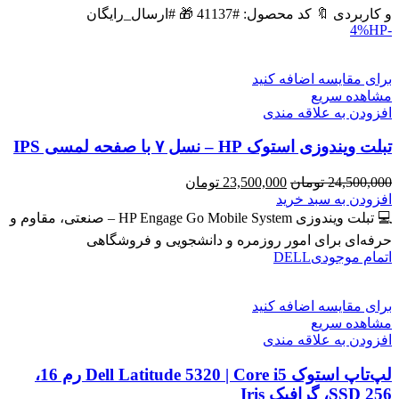
بود.
است.
و کاربردی 🔖 کد محصول: #41137 🎁 #ارسال_رایگان
HP
-4%
برای مقایسه اضافه کنید
مشاهده سریع
افزودن به علاقه مندی
تبلت ویندوزی استوک HP – نسل ۷ با صفحه لمسی IPS
قیمت
قیمت
24,500,000
تومان
23,500,000
تومان
اصلی
فعلی
افزودن به سبد خرید
24,500,000 تومان
23,500,000 تومان
💻 تبلت ویندوزی HP Engage Go Mobile System – صنعتی، مقاوم و
بود.
است.
حرفه‌ای برای امور روزمره و دانشجویی و فروشگاهی
اتمام موجودی
DELL
برای مقایسه اضافه کنید
مشاهده سریع
افزودن به علاقه مندی
لپ‌تاپ استوک Dell Latitude 5320 | Core i5 رم 16،
SSD 256، گرافیک Iris