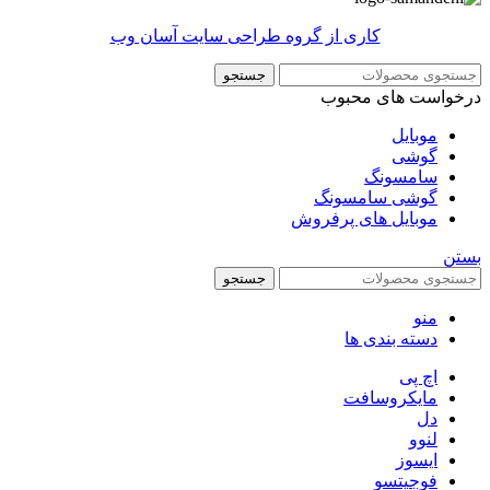
کاری از گروه طراحی سایت آسان وب
جستجو
درخواست های محبوب
موبایل
گوشی
سامسونگ
گوشی سامسونگ
موبایل های پرفروش
بستن
جستجو
منو
دسته بندی ها
اچ پی
مایکروسافت
دل
لنوو
ایسوز
فوجیتسو