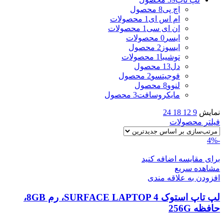
اچ پی
8 محصول
ام اس ای
1 محصولات
ان ای سی
1 محصولات
ایسر
0 محصولات
ایسوز
2 محصول
توشیبا
1 محصولات
دل
13 محصول
فوجیتسو
2 محصول
لنوو
8 محصول
مایکروسافت
3 محصول
نمایش
9
12
18
24
فیلتر محصولات
-4%
برای مقایسه اضافه کنید
مشاهده سریع
افزودن به علاقه مندی
لپ تاپ استوک SURFACE LAPTOP 4، رم 8GB،
حافظه 256G