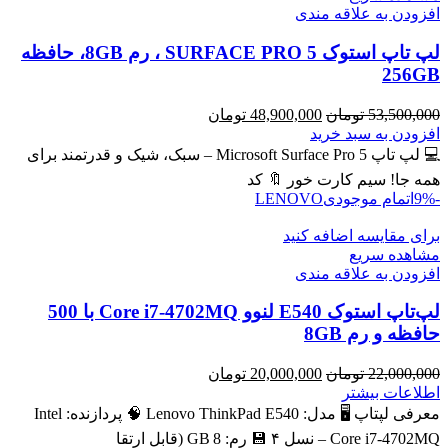
افزودن به علاقه مندی
لپ تاپ استوک SURFACE PRO 5 ، رم 8GB، حافظه
256GB
قیمت
قیمت
53,500,000
تومان
48,900,000
تومان
اصلی
فعلی
افزودن به سبد خرید
53,500,000 تومان
48,900,000 تومان
💻 لپ تاپ Microsoft Surface Pro 5 – سبک، شیک و قدرتمند برای
بود.
است.
همه جا! سیم کارت خور 🔖 کد
-9%
اتمام موجودی
LENOVO
برای مقایسه اضافه کنید
مشاهده سریع
افزودن به علاقه مندی
لپ‌تاپ استوک E540 لنوو Core i7-4702MQ با 500
حافظه و رم 8GB
قیمت
قیمت
22,000,000
تومان
20,000,000
تومان
اصلی
فعلی
اطلاعات بیشتر
22,000,000 تومان
20,000,000 تومان
معرفی لپتاپ 🖥️ مدل: Lenovo ThinkPad E540 🧠 پردازنده: Intel
بود.
است.
Core i7‑4702MQ – نسل ۴ 💾 رم: 8 GB (قابل ارتقا