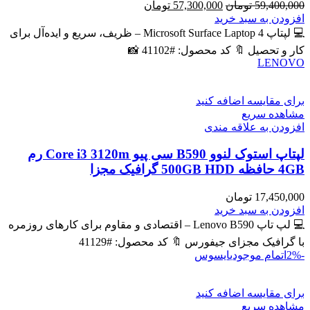
قیمت
قیمت
59,400,000
تومان
57,300,000
تومان
اصلی
فعلی
افزودن به سبد خرید
59,400,000 تومان
57,300,000 تومان
💻 لپتاپ Microsoft Surface Laptop 4 – ظریف، سریع و ایده‌آل برای
بود.
است.
کار و تحصیل 🔖 کد محصول: #41102 📸
LENOVO
برای مقایسه اضافه کنید
مشاهده سریع
افزودن به علاقه مندی
لپتاپ استوک لنوو B590 سی پیو Core i3 3120m رم
4GB حافظه 500GB HDD گرافیک مجزا
17,450,000
تومان
افزودن به سبد خرید
💻 لپ تاپ Lenovo B590 – اقتصادی و مقاوم برای کارهای روزمره
با گرافیک مجزای جیفورس 🔖 کد محصول: #41129
-2%
اتمام موجودی
ایسوس
برای مقایسه اضافه کنید
مشاهده سریع