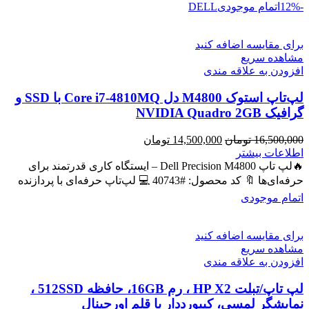
-12%
اتمام موجودی
DELL
برای مقایسه اضافه کنید
مشاهده سریع
افزودن به علاقه مندی
لپ‌تاپ استوک M4800 دل Core i7-4810MQ با SSD و
گرافیک NVIDIA Quadro 2GB
قیمت
قیمت
16,500,000
تومان
14,500,000
تومان
اصلی
فعلی
اطلاعات بیشتر
16,500,000 تومان
14,500,000 تومان
🔥لپ تاپ Dell Precision M4800 – ایستگاه کاری قدرتمند برای
بود.
است.
حرفه‌ای‌ها 🔖 کد محصول: #40743 💻 لپ‌تاپ حرفه‌ای با پردازنده
اتمام موجودی
برای مقایسه اضافه کنید
مشاهده سریع
افزودن به علاقه مندی
لپ تاپ/تبلت HP X2 ، رم 16GB، حافظه 512SSD ،
نمایشگر لمسی، کیبورددار با قلم اورجینال