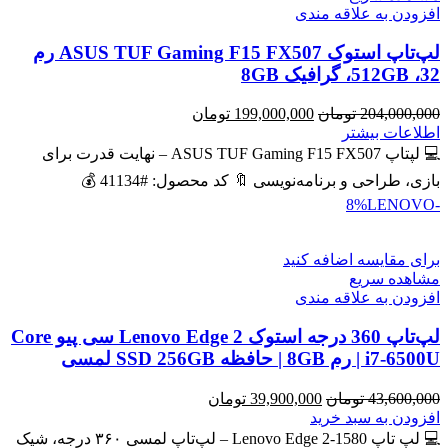
افزودن به علاقه مندی
لپ‌تاپ استوک ASUS TUF Gaming F15 FX507 رم
32، 512GB، گرافیک 8GB
قیمت
قیمت
204,000,000
تومان
199,000,000
تومان
اصلی
فعلی
اطلاعات بیشتر
204,000,000 تومان
199,000,000 تومان
💻 لپتاپ ASUS TUF Gaming F15 FX507 – نهایت قدرت برای
بود.
است.
بازی، طراحی و برنامه‌نویسی 🔖 کد محصول: #41134 💰
LENOVO
-8%
برای مقایسه اضافه کنید
مشاهده سریع
افزودن به علاقه مندی
لپ‌تاپ 360 درجه استوک Lenovo Edge 2 سی پیو Core
i7-6500U | رم 8GB | حافظه SSD 256GB لمسی
قیمت
قیمت
43,600,000
تومان
39,900,000
تومان
اصلی
فعلی
افزودن به سبد خرید
43,600,000 تومان
39,900,000 تومان
💻 لپ تاپ Lenovo Edge 2-1580 – لپ‌تاپ لمسی ۳۶۰ درجه، شیک