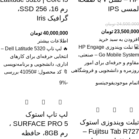
لمسی IPS
رم 16، SSD 256،
گرافیک Iris
24,500,000
تومان
23,500,000
تومان
40,000,000
تومان
افزودن به سبد خرید
اطلاعات بیشتر
💻 تبلت ویندوزی HP Engage
🔥 لپ تاپ Dell Latitude 5320 –
Go Mobile System – صنعتی،
انتخابی حرفه‌ای برای کارهای
مقاوم و حرفه‌ای برای امور
اداری، دانشجویی و برنامه‌نویسی
روزمره و دانشجویی و فروشگاهی
🔖 کد محصول: #41050 بررسی
اتمام موجودی
فوجیتسو
-9%
لپ تاپ استوک
تبلت ویندوزی استوک
SURFACE PRO 5 ،
Fujitsu Tab R727 –
رم 8GB، حافظه