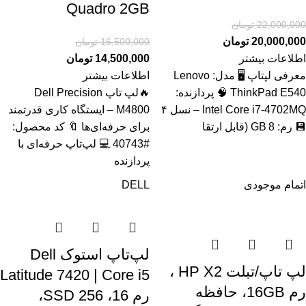
Quadro 2GB
22,000,000
تومان
20,000,000
تومان
16,500,000
تومان
اطلاعات بیشتر
14,500,000
تومان
معرفی لپتاپ 🖥️ مدل: Lenovo
اطلاعات بیشتر
ThinkPad E540 🧠 پردازنده:
🔥لپ تاپ Dell Precision
Intel Core i7‑4702MQ – نسل ۴
M4800 – ایستگاه کاری قدرتمند
💾 رم: 8 GB (قابل ارتقا
برای حرفه‌ای‌ها 🔖 کد محصول:
#40743 💻 لپ‌تاپ حرفه‌ای با
پردازنده
اتمام موجودی
DELL
لپ‌تاپ استوک Dell
لپ تاپ/تبلت HP X2 ،
Latitude 7420 | Core i5
رم 16GB، حافظه
رم 16، SSD 256،