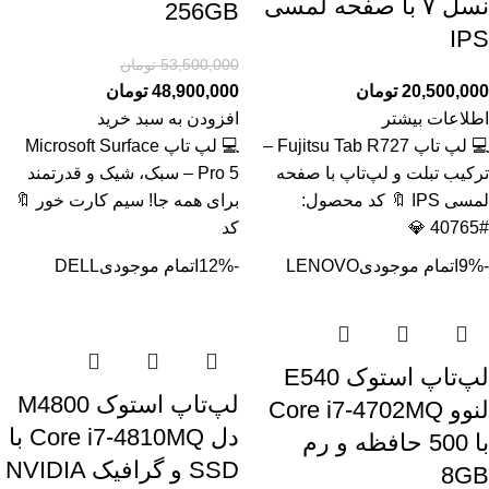
نسل ۷ با صفحه لمسی
256GB
IPS
53,500,000
تومان
20,500,000
تومان
48,900,000
تومان
اطلاعات بیشتر
افزودن به سبد خرید
💻 لپ تاپ Fujitsu Tab R727 –
💻 لپ تاپ Microsoft Surface
ترکیب تبلت و لپ‌تاپ با صفحه
Pro 5 – سبک، شیک و قدرتمند
لمسی IPS 🔖 کد محصول:
برای همه جا! سیم کارت خور 🔖
#40765 💎
کد
-9%
اتمام موجودی
LENOVO
-12%
اتمام موجودی
DELL
لپ‌تاپ استوک E540
لپ‌تاپ استوک M4800
لنوو Core i7-4702MQ
دل Core i7-4810MQ با
با 500 حافظه و رم
SSD و گرافیک NVIDIA
8GB