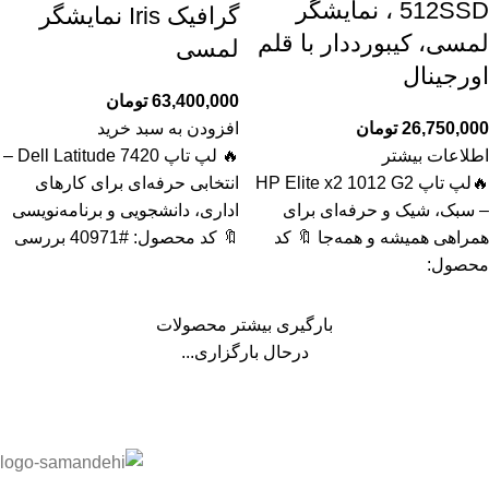
512SSD ، نمایشگر
گرافیک Iris نمایشگر
لمسی، کیبورددار با قلم
لمسی
اورجینال
63,400,000
تومان
26,750,000
تومان
افزودن به سبد خرید
اطلاعات بیشتر
🔥 لپ تاپ Dell Latitude 7420 –
🔥لپ تاپ HP Elite x2 1012 G2
انتخابی حرفه‌ای برای کارهای
– سبک، شیک و حرفه‌ای برای
اداری، دانشجویی و برنامه‌نویسی
همراهی همیشه و همه‌جا 🔖 کد
🔖 کد محصول: #40971 بررسی
محصول:
بارگیری بیشتر محصولات
درحال بارگزاری...