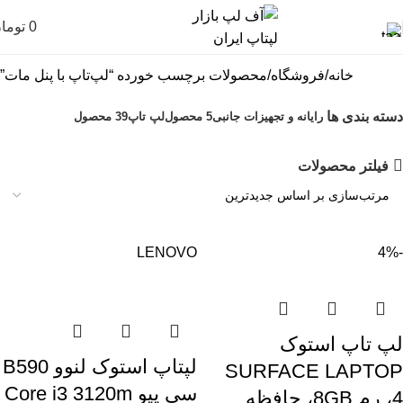
0
توما
خانه
فروشگاه
محصولات برچسب خورده “لپ‌تاپ با پنل مات”
دسته بندی ها
رایانه و تجهیزات جانبی
5 محصول
لپ تاپ
39 محصول
فیلتر محصولات
LENOVO
-4%
لپ تاپ استوک
لپتاپ استوک لنوو B590
SURFACE LAPTOP
سی پیو Core i3 3120m
4، رم 8GB، حافظه