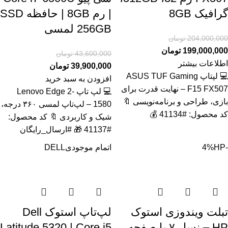
گرافیک 8GB
| رم 8GB | حافظه SSD
256GB لمسی
204,000,000
تومان
199,000,000
تومان
43,600,000
تومان
اطلاعات بیشتر
39,900,000
تومان
💻 لپتاپ ASUS TUF Gaming
افزودن به سبد خرید
F15 FX507 – نهایت قدرت برای
💻 لپ تاپ Lenovo Edge 2-
بازی، طراحی و برنامه‌نویسی 🔖
1580 – لپ‌تاپ لمسی ۳۶۰ درجه،
کد محصول: #41134 💰
شیک و کاربردی 🔖 کد محصول:
#41137 🎁 #ارسال_رایگان
-4%
HP
اتمام موجودی
DELL
تبلت ویندوزی استوک
لپ‌تاپ استوک Dell
HP – نسل ۷ با صفحه
Latitude 5320 | Core i5