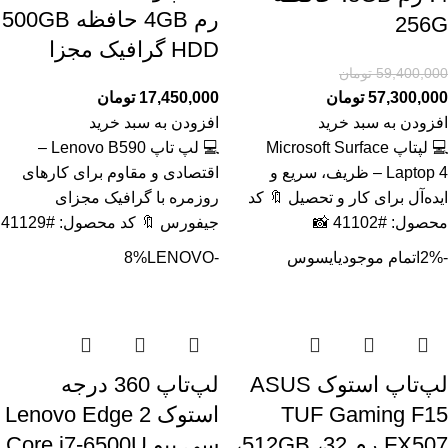
رم 4GB حافظه 500GB
256G
HDD گرافیک مجزا
59,400,000
تومان
57,300,000
تومان
17,450,000
تومان
افزودن به سبد خرید
افزودن به سبد خرید
💻 لپتاپ Microsoft Surface
💻 لپ تاپ Lenovo B590 –
Laptop 4 – ظریف، سریع و
اقتصادی و مقاوم برای کارهای
ایده‌آل برای کار و تحصیل 🔖 کد
روزمره با گرافیک مجزای
محصول: #41102 📸
جیفورس 🔖 کد محصول: #41129
-2%
اتمام موجودی
ایسوس
-8%
LENOVO
لپ‌تاپ استوک ASUS
لپ‌تاپ 360 درجه
TUF Gaming F15
استوک Lenovo Edge 2
FX507 رم 32، 512GB،
سی پیو Core i7-6500U