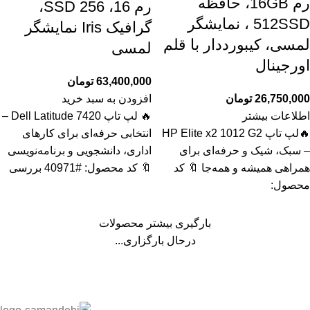
رم 16GB، حافظه
رم 16، SSD 256،
512SSD ، نمایشگر
گرافیک Iris نمایشگر
لمسی، کیبورددار با قلم
لمسی
اورجینال
63,400,000
تومان
26,750,000
تومان
افزودن به سبد خرید
اطلاعات بیشتر
🔥 لپ تاپ Dell Latitude 7420 –
🔥لپ تاپ HP Elite x2 1012 G2
انتخابی حرفه‌ای برای کارهای
– سبک، شیک و حرفه‌ای برای
اداری، دانشجویی و برنامه‌نویسی
همراهی همیشه و همه‌جا 🔖 کد
🔖 کد محصول: #40971 بررسی
محصول:
بارگیری بیشتر محصولات
درحال بارگزاری...