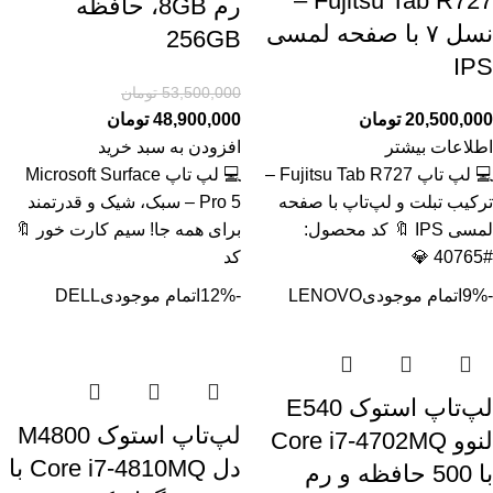
Fujitsu Tab R727 –
رم 8GB، حافظه
نسل ۷ با صفحه لمسی
256GB
IPS
53,500,000
تومان
20,500,000
تومان
48,900,000
تومان
اطلاعات بیشتر
افزودن به سبد خرید
💻 لپ تاپ Fujitsu Tab R727 –
💻 لپ تاپ Microsoft Surface
ترکیب تبلت و لپ‌تاپ با صفحه
Pro 5 – سبک، شیک و قدرتمند
لمسی IPS 🔖 کد محصول:
برای همه جا! سیم کارت خور 🔖
#40765 💎
کد
-9%
اتمام موجودی
LENOVO
-12%
اتمام موجودی
DELL
لپ‌تاپ استوک E540
لپ‌تاپ استوک M4800
لنوو Core i7-4702MQ
دل Core i7-4810MQ با
با 500 حافظه و رم