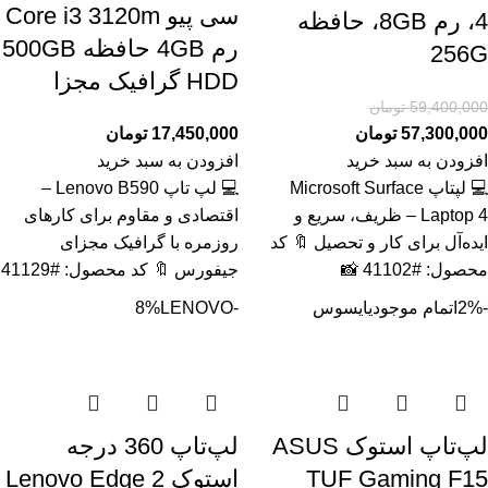
سی پیو Core i3 3120m
4، رم 8GB، حافظه
رم 4GB حافظه 500GB
256G
HDD گرافیک مجزا
59,400,000
تومان
57,300,000
تومان
17,450,000
تومان
افزودن به سبد خرید
افزودن به سبد خرید
💻 لپتاپ Microsoft Surface
💻 لپ تاپ Lenovo B590 –
Laptop 4 – ظریف، سریع و
اقتصادی و مقاوم برای کارهای
ایده‌آل برای کار و تحصیل 🔖 کد
روزمره با گرافیک مجزای
محصول: #41102 📸
جیفورس 🔖 کد محصول: #41129
-2%
اتمام موجودی
ایسوس
-8%
LENOVO
لپ‌تاپ استوک ASUS
لپ‌تاپ 360 درجه
TUF Gaming F15
استوک Lenovo Edge 2