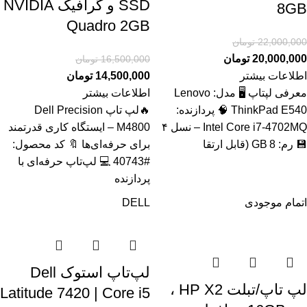
SSD و گرافیک NVIDIA
8GB
Quadro 2GB
22,000,000
تومان
20,000,000
تومان
16,500,000
تومان
اطلاعات بیشتر
14,500,000
تومان
معرفی لپتاپ 🖥️ مدل: Lenovo
اطلاعات بیشتر
ThinkPad E540 🧠 پردازنده:
🔥لپ تاپ Dell Precision
Intel Core i7‑4702MQ – نسل ۴
M4800 – ایستگاه کاری قدرتمند
💾 رم: 8 GB (قابل ارتقا
برای حرفه‌ای‌ها 🔖 کد محصول:
#40743 💻 لپ‌تاپ حرفه‌ای با
پردازنده
اتمام موجودی
DELL
لپ‌تاپ استوک Dell
لپ تاپ/تبلت HP X2 ،
Latitude 7420 | Core i5