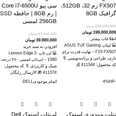
FX507 رم 32، 512GB،
سی پیو Core i7-6500U
گرافیک 8GB
| رم 8GB | حافظه SSD
256GB لمسی
204,000,000
تومان
199,000,000
تومان
43,600,000
تومان
اطلاعات بیشتر
39,900,000
تومان
💻 لپتاپ ASUS TUF Gaming
افزودن به سبد خرید
F15 FX507 – نهایت قدرت برای
💻 لپ تاپ Lenovo Edge 2-
بازی، طراحی و برنامه‌نویسی 🔖
1580 – لپ‌تاپ لمسی ۳۶۰ درجه،
کد محصول: #41134 💰
شیک و کاربردی 🔖 کد محصول:
#41137 🎁 #ارسال_رایگان
-4%
HP
اتمام موجودی
DELL
تبلت ویندوزی استوک
لپ‌تاپ استوک Dell