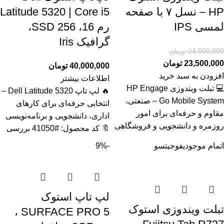
HP – نسل ۷ با صفحه
Latitude 5320 | Core i5
لمسی IPS
رم 16، SSD 256،
گرافیک Iris
24,500,000
تومان
23,500,000
تومان
40,000,000
تومان
افزودن به سبد خرید
اطلاعات بیشتر
💻 تبلت ویندوزی HP Engage
🔥 لپ تاپ Dell Latitude 5320 –
Go Mobile System – صنعتی،
انتخابی حرفه‌ای برای کارهای
مقاوم و حرفه‌ای برای امور
اداری، دانشجویی و برنامه‌نویسی
روزمره و دانشجویی و فروشگاهی
🔖 کد محصول: #41050 بررسی
اتمام موجودی
فوجیتسو
-9%
لپ تاپ استوک
تبلت ویندوزی استوک
SURFACE PRO 5 ،