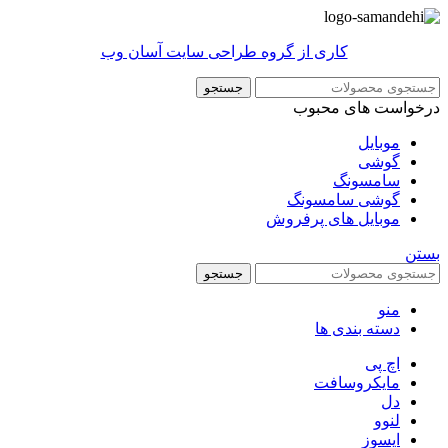
کاری از گروه طراحی سایت آسان وب
جستجو
درخواست های محبوب
موبایل
گوشی
سامسونگ
گوشی سامسونگ
موبایل های پرفروش
بستن
جستجو
منو
دسته بندی ها
اچ پی
مایکروسافت
دل
لنوو
ایسوز