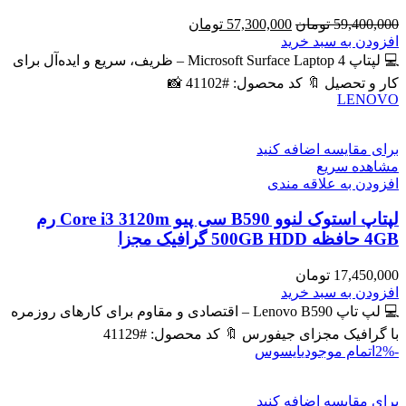
قیمت
قیمت
59,400,000
تومان
57,300,000
تومان
اصلی
فعلی
افزودن به سبد خرید
59,400,000 تومان
57,300,000 تومان
💻 لپتاپ Microsoft Surface Laptop 4 – ظریف، سریع و ایده‌آل برای
بود.
است.
کار و تحصیل 🔖 کد محصول: #41102 📸
LENOVO
برای مقایسه اضافه کنید
مشاهده سریع
افزودن به علاقه مندی
لپتاپ استوک لنوو B590 سی پیو Core i3 3120m رم
4GB حافظه 500GB HDD گرافیک مجزا
17,450,000
تومان
افزودن به سبد خرید
💻 لپ تاپ Lenovo B590 – اقتصادی و مقاوم برای کارهای روزمره
با گرافیک مجزای جیفورس 🔖 کد محصول: #41129
-2%
اتمام موجودی
ایسوس
برای مقایسه اضافه کنید