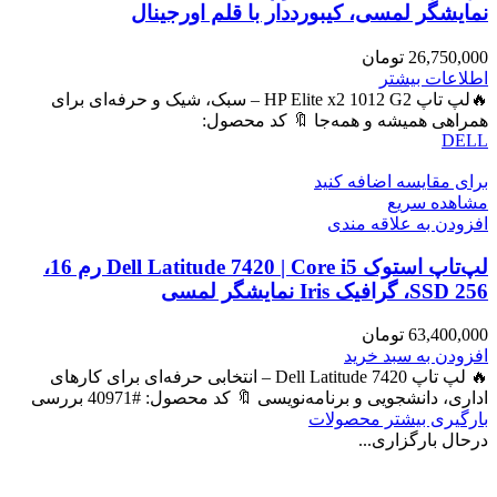
نمایشگر لمسی، کیبورددار با قلم اورجینال
26,750,000
تومان
اطلاعات بیشتر
🔥لپ تاپ HP Elite x2 1012 G2 – سبک، شیک و حرفه‌ای برای
همراهی همیشه و همه‌جا 🔖 کد محصول:
DELL
برای مقایسه اضافه کنید
مشاهده سریع
افزودن به علاقه مندی
لپ‌تاپ استوک Dell Latitude 7420 | Core i5 رم 16،
SSD 256، گرافیک Iris نمایشگر لمسی
63,400,000
تومان
افزودن به سبد خرید
🔥 لپ تاپ Dell Latitude 7420 – انتخابی حرفه‌ای برای کارهای
اداری، دانشجویی و برنامه‌نویسی 🔖 کد محصول: #40971 بررسی
بارگیری بیشتر محصولات
درحال بارگزاری...