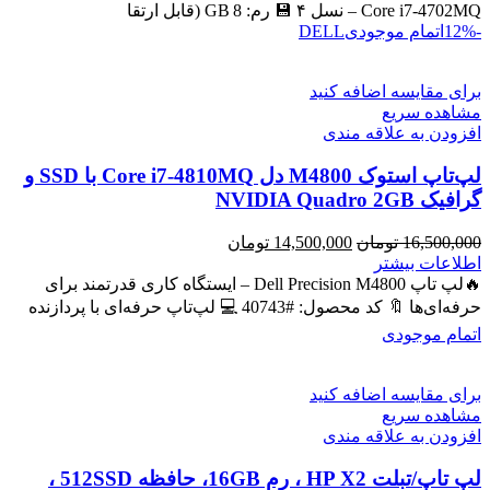
بود.
است.
Core i7‑4702MQ – نسل ۴ 💾 رم: 8 GB (قابل ارتقا
-12%
اتمام موجودی
DELL
برای مقایسه اضافه کنید
مشاهده سریع
افزودن به علاقه مندی
لپ‌تاپ استوک M4800 دل Core i7-4810MQ با SSD و
گرافیک NVIDIA Quadro 2GB
قیمت
قیمت
16,500,000
تومان
14,500,000
تومان
اصلی
فعلی
اطلاعات بیشتر
16,500,000 تومان
14,500,000 تومان
🔥لپ تاپ Dell Precision M4800 – ایستگاه کاری قدرتمند برای
بود.
است.
حرفه‌ای‌ها 🔖 کد محصول: #40743 💻 لپ‌تاپ حرفه‌ای با پردازنده
اتمام موجودی
برای مقایسه اضافه کنید
مشاهده سریع
افزودن به علاقه مندی
لپ تاپ/تبلت HP X2 ، رم 16GB، حافظه 512SSD ،