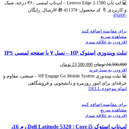
43,600,000 تومان
39,900,000 تومان
💻 لپ تاپ Lenovo Edge 2-1580 – لپ‌تاپ لمسی ۳۶۰ درجه، شیک
بود.
است.
و کاربردی 🔖 کد محصول: #41137 🎁 #ارسال_رایگان
HP
-4%
برای مقایسه اضافه کنید
مشاهده سریع
افزودن به علاقه مندی
تبلت ویندوزی استوک HP – نسل ۷ با صفحه لمسی IPS
قیمت
قیمت
24,500,000
تومان
23,500,000
تومان
اصلی
فعلی
افزودن به سبد خرید
24,500,000 تومان
23,500,000 تومان
💻 تبلت ویندوزی HP Engage Go Mobile System – صنعتی، مقاوم و
بود.
است.
حرفه‌ای برای امور روزمره و دانشجویی و فروشگاهی
اتمام موجودی
DELL
برای مقایسه اضافه کنید
مشاهده سریع
افزودن به علاقه مندی
لپ‌تاپ استوک Dell Latitude 5320 | Core i5 رم 16،