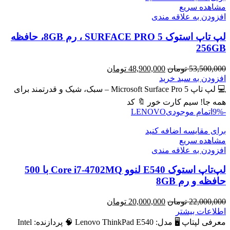
مشاهده سریع
افزودن به علاقه مندی
لپ تاپ استوک SURFACE PRO 5 ، رم 8GB، حافظه
256GB
قیمت
قیمت
53,500,000
تومان
48,900,000
تومان
اصلی
فعلی
افزودن به سبد خرید
53,500,000 تومان
48,900,000 تومان
💻 لپ تاپ Microsoft Surface Pro 5 – سبک، شیک و قدرتمند برای
بود.
است.
همه جا! سیم کارت خور 🔖 کد
-9%
اتمام موجودی
LENOVO
برای مقایسه اضافه کنید
مشاهده سریع
افزودن به علاقه مندی
لپ‌تاپ استوک E540 لنوو Core i7-4702MQ با 500
حافظه و رم 8GB
قیمت
قیمت
22,000,000
تومان
20,000,000
تومان
اصلی
فعلی
اطلاعات بیشتر
22,000,000 تومان
20,000,000 تومان
معرفی لپتاپ 🖥️ مدل: Lenovo ThinkPad E540 🧠 پردازنده: Intel