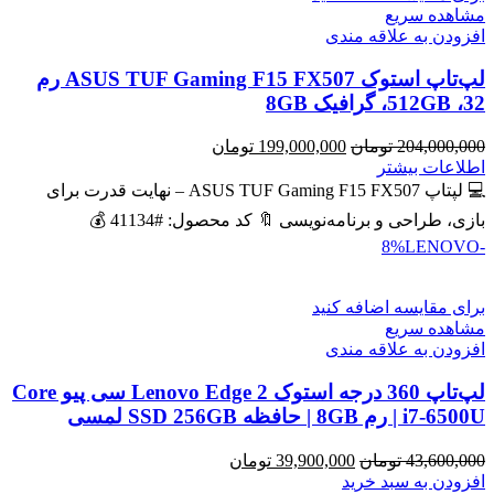
مشاهده سریع
افزودن به علاقه مندی
لپ‌تاپ استوک ASUS TUF Gaming F15 FX507 رم
32، 512GB، گرافیک 8GB
قیمت
قیمت
204,000,000
تومان
199,000,000
تومان
اصلی
فعلی
اطلاعات بیشتر
204,000,000 تومان
199,000,000 تومان
💻 لپتاپ ASUS TUF Gaming F15 FX507 – نهایت قدرت برای
بود.
است.
بازی، طراحی و برنامه‌نویسی 🔖 کد محصول: #41134 💰
LENOVO
-8%
برای مقایسه اضافه کنید
مشاهده سریع
افزودن به علاقه مندی
لپ‌تاپ 360 درجه استوک Lenovo Edge 2 سی پیو Core
i7-6500U | رم 8GB | حافظه SSD 256GB لمسی
قیمت
قیمت
43,600,000
تومان
39,900,000
تومان
اصلی
فعلی
افزودن به سبد خرید