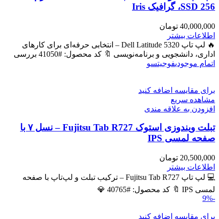
SSD 256، گرافیک Iris
40,000,000
تومان
اطلاعات بیشتر
🔥 لپ تاپ Dell Latitude 5320 – انتخابی حرفه‌ای برای کارهای
اداری، دانشجویی و برنامه‌نویسی 🔖 کد محصول: #41050 بررسی
اتمام موجودی
فوجیتسو
برای مقایسه اضافه کنید
مشاهده سریع
افزودن به علاقه مندی
تبلت ویندوزی استوک Fujitsu Tab R727 – نسل ۷ با
صفحه لمسی IPS
20,500,000
تومان
اطلاعات بیشتر
💻 لپ تاپ Fujitsu Tab R727 – ترکیب تبلت و لپ‌تاپ با صفحه
لمسی IPS 🔖 کد محصول: #40765 💎
-9%
برای مقایسه اضافه کنید