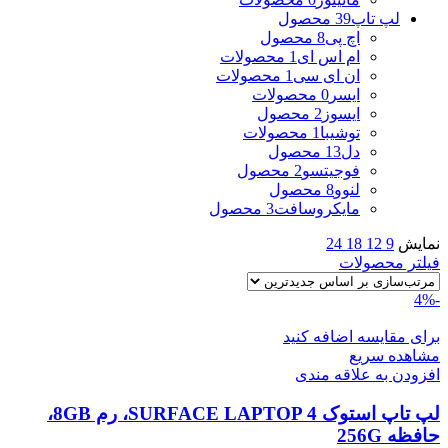
لپ تاپ
39 محصول
اچ پی
8 محصول
ام اس ای
1 محصولات
ان ای سی
1 محصولات
ایسر
0 محصولات
ایسوز
2 محصول
توشیبا
1 محصولات
دل
13 محصول
فوجیتسو
2 محصول
لنوو
8 محصول
مایکروسافت
3 محصول
نمایش
9
12
18
24
فیلتر محصولات
-4%
برای مقایسه اضافه کنید
مشاهده سریع
افزودن به علاقه مندی
لپ تاپ استوک SURFACE LAPTOP 4، رم 8GB،
حافظه 256G