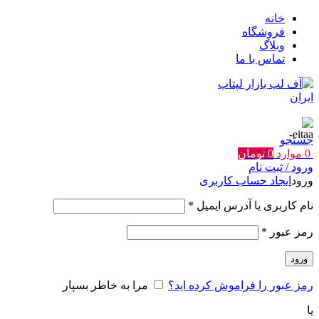
خانه
فروشگاه
وبلاگ
تماس با ما
جستجو
0
موارد
0
تومان
ورود / ثبت نام
ورود
ایجاد حساب کاربری
الزامی
نام کاربری یا آدرس ایمیل
*
الزامی
رمز عبور
*
ورود
رمز عبور را فراموش کرده اید؟
مرا به خاطر بسپار
یا