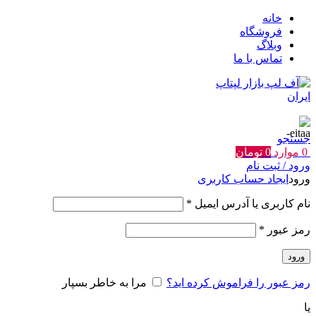
خانه
فروشگاه
وبلاگ
تماس با ما
جستجو
0
موارد
0
تومان
ورود / ثبت نام
ورود
ایجاد حساب کاربری
الزامی
نام کاربری یا آدرس ایمیل
*
الزامی
رمز عبور
*
ورود
رمز عبور را فراموش کرده اید؟
مرا به خاطر بسپار
یا