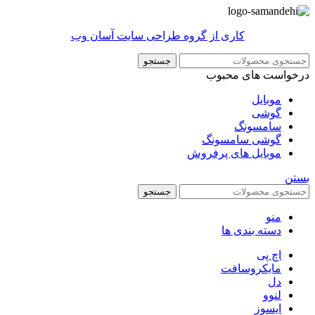
کاری از گروه طراحی سایت آسان وب
جستجو
درخواست های محبوب
موبایل
گوشی
سامسونگ
گوشی سامسونگ
موبایل های پرفروش
بستن
جستجو
منو
دسته بندی ها
اچ پی
مایکروسافت
دل
لنوو
ایسوز