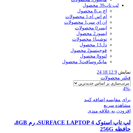
لپ تاپ
39 محصول
اچ پی
8 محصول
ام اس ای
1 محصولات
ان ای سی
1 محصولات
ایسر
0 محصولات
ایسوز
2 محصول
توشیبا
1 محصولات
دل
13 محصول
فوجیتسو
2 محصول
لنوو
8 محصول
مایکروسافت
3 محصول
نمایش
9
12
18
24
فیلتر محصولات
-4%
برای مقایسه اضافه کنید
مشاهده سریع
افزودن به علاقه مندی
لپ تاپ استوک SURFACE LAPTOP 4، رم 8GB،
حافظه 256G