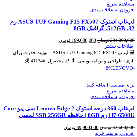
مشاهده سریع
افزودن به علاقه مندی
لپ‌تاپ استوک ASUS TUF Gaming F15 FX507 رم
32، 512GB، گرافیک 8GB
قیمت
قیمت
204,000,000
تومان
199,000,000
تومان
اصلی
فعلی
اطلاعات بیشتر
204,000,000 تومان
199,000,000 تومان
💻 لپتاپ ASUS TUF Gaming F15 FX507 – نهایت قدرت برای
بود.
است.
بازی، طراحی و برنامه‌نویسی 🔖 کد محصول: #41134 💰
LENOVO
-8%
برای مقایسه اضافه کنید
مشاهده سریع
افزودن به علاقه مندی
لپ‌تاپ 360 درجه استوک Lenovo Edge 2 سی پیو Core
i7-6500U | رم 8GB | حافظه SSD 256GB لمسی
قیمت
قیمت
43,600,000
تومان
39,900,000
تومان
اصلی
فعلی
افزودن به سبد خرید