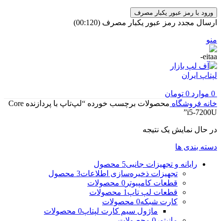
ورود با رمز عبور یکبار مصرف
ارسال مجدد رمز عبور یکبار مصرف
(00:
120
)
منو
0
موارد
0
تومان
خانه
فروشگاه
محصولات برچسب خورده “لپ‌تاپ با پردازنده Core
i5-7200U”
در حال نمایش یک نتیجه
دسته بندی ها
رایانه و تجهیزات جانبی
5 محصول
تجهیزات ذخیره‌سازی اطلاعات
3 محصول
قطعات کامپیوتر
0 محصولات
قطعات لپ تاپ
1 محصولات
کارت شبکه
0 محصولات
ماژول سیم کارت لپتاپ
0 محصولات
مانیتور
0 محصولات