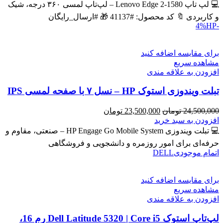
43,600,000 تومان
39,900,000 تومان
💻 لپ تاپ Lenovo Edge 2-1580 – لپ‌تاپ لمسی ۳۶۰ درجه، شیک
بود.
است.
و کاربردی 🔖 کد محصول: #41137 🎁 #ارسال_رایگان
HP
-4%
برای مقایسه اضافه کنید
مشاهده سریع
افزودن به علاقه مندی
تبلت ویندوزی استوک HP – نسل ۷ با صفحه لمسی IPS
قیمت
قیمت
24,500,000
تومان
23,500,000
تومان
اصلی
فعلی
افزودن به سبد خرید
24,500,000 تومان
23,500,000 تومان
💻 تبلت ویندوزی HP Engage Go Mobile System – صنعتی، مقاوم و
بود.
است.
حرفه‌ای برای امور روزمره و دانشجویی و فروشگاهی
اتمام موجودی
DELL
برای مقایسه اضافه کنید
مشاهده سریع
افزودن به علاقه مندی
لپ‌تاپ استوک Dell Latitude 5320 | Core i5 رم 16،