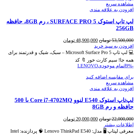
مشاهده سریع
افزودن به علاقه مندی
لپ تاپ استوک SURFACE PRO 5 ، رم 8GB، حافظه
256GB
قیمت
قیمت
53,500,000
تومان
48,900,000
تومان
اصلی
فعلی
افزودن به سبد خرید
53,500,000 تومان
48,900,000 تومان
💻 لپ تاپ Microsoft Surface Pro 5 – سبک، شیک و قدرتمند برای
بود.
است.
همه جا! سیم کارت خور 🔖 کد
-9%
اتمام موجودی
LENOVO
برای مقایسه اضافه کنید
مشاهده سریع
افزودن به علاقه مندی
لپ‌تاپ استوک E540 لنوو Core i7-4702MQ با 500
حافظه و رم 8GB
قیمت
قیمت
22,000,000
تومان
20,000,000
تومان
اصلی
فعلی
اطلاعات بیشتر
22,000,000 تومان
20,000,000 تومان
معرفی لپتاپ 🖥️ مدل: Lenovo ThinkPad E540 🧠 پردازنده: Intel
بود.
است.