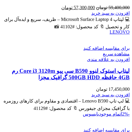
قیمت
قیمت
59,400,000
تومان
57,300,000
تومان
اصلی
فعلی
افزودن به سبد خرید
59,400,000 تومان
57,300,000 تومان
💻 لپتاپ Microsoft Surface Laptop 4 – ظریف، سریع و ایده‌آل برای
بود.
است.
کار و تحصیل 🔖 کد محصول: #41102 📸
LENOVO
برای مقایسه اضافه کنید
مشاهده سریع
افزودن به علاقه مندی
لپتاپ استوک لنوو B590 سی پیو Core i3 3120m رم
4GB حافظه 500GB HDD گرافیک مجزا
17,450,000
تومان
افزودن به سبد خرید
💻 لپ تاپ Lenovo B590 – اقتصادی و مقاوم برای کارهای روزمره
با گرافیک مجزای جیفورس 🔖 کد محصول: #41129
-2%
اتمام موجودی
ایسوس
برای مقایسه اضافه کنید