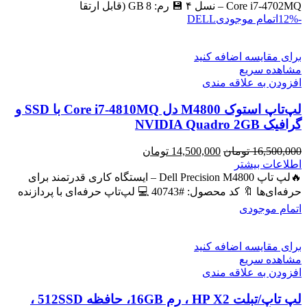
Core i7‑4702MQ – نسل ۴ 💾 رم: 8 GB (قابل ارتقا
-12%
اتمام موجودی
DELL
برای مقایسه اضافه کنید
مشاهده سریع
افزودن به علاقه مندی
لپ‌تاپ استوک M4800 دل Core i7-4810MQ با SSD و
گرافیک NVIDIA Quadro 2GB
قیمت
قیمت
16,500,000
تومان
14,500,000
تومان
اصلی
فعلی
اطلاعات بیشتر
16,500,000 تومان
14,500,000 تومان
🔥لپ تاپ Dell Precision M4800 – ایستگاه کاری قدرتمند برای
بود.
است.
حرفه‌ای‌ها 🔖 کد محصول: #40743 💻 لپ‌تاپ حرفه‌ای با پردازنده
اتمام موجودی
برای مقایسه اضافه کنید
مشاهده سریع
افزودن به علاقه مندی
لپ تاپ/تبلت HP X2 ، رم 16GB، حافظه 512SSD ،