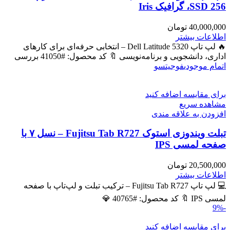
SSD 256، گرافیک Iris
40,000,000
تومان
اطلاعات بیشتر
🔥 لپ تاپ Dell Latitude 5320 – انتخابی حرفه‌ای برای کارهای
اداری، دانشجویی و برنامه‌نویسی 🔖 کد محصول: #41050 بررسی
اتمام موجودی
فوجیتسو
برای مقایسه اضافه کنید
مشاهده سریع
افزودن به علاقه مندی
تبلت ویندوزی استوک Fujitsu Tab R727 – نسل ۷ با
صفحه لمسی IPS
20,500,000
تومان
اطلاعات بیشتر
💻 لپ تاپ Fujitsu Tab R727 – ترکیب تبلت و لپ‌تاپ با صفحه
لمسی IPS 🔖 کد محصول: #40765 💎
-9%
برای مقایسه اضافه کنید