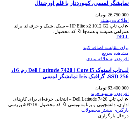
نمایشگر لمسی، کیبورددار با قلم اورجینال
26,750,000
تومان
اطلاعات بیشتر
🔥لپ تاپ HP Elite x2 1012 G2 – سبک، شیک و حرفه‌ای برای
همراهی همیشه و همه‌جا 🔖 کد محصول:
DELL
برای مقایسه اضافه کنید
مشاهده سریع
افزودن به علاقه مندی
لپ‌تاپ استوک Dell Latitude 7420 | Core i5 رم 16،
SSD 256، گرافیک Iris نمایشگر لمسی
63,400,000
تومان
افزودن به سبد خرید
🔥 لپ تاپ Dell Latitude 7420 – انتخابی حرفه‌ای برای کارهای
اداری، دانشجویی و برنامه‌نویسی 🔖 کد محصول: #40971 بررسی
بارگیری بیشتر محصولات
درحال بارگزاری...