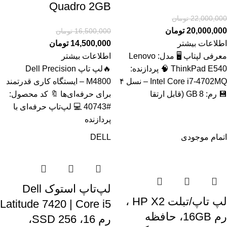
Quadro 2GB
22,000,000
تومان
20,000,000
تومان
16,500,000
تومان
اطلاعات بیشتر
14,500,000
تومان
معرفی لپتاپ 🖥️ مدل: Lenovo
اطلاعات بیشتر
ThinkPad E540 🧠 پردازنده:
🔥لپ تاپ Dell Precision
Intel Core i7‑4702MQ – نسل ۴
M4800 – ایستگاه کاری قدرتمند
💾 رم: 8 GB (قابل ارتقا
برای حرفه‌ای‌ها 🔖 کد محصول:
#40743 💻 لپ‌تاپ حرفه‌ای با
پردازنده
اتمام موجودی
DELL
لپ‌تاپ استوک Dell
لپ تاپ/تبلت HP X2 ،
Latitude 7420 | Core i5
رم 16GB، حافظه
رم 16، SSD 256،