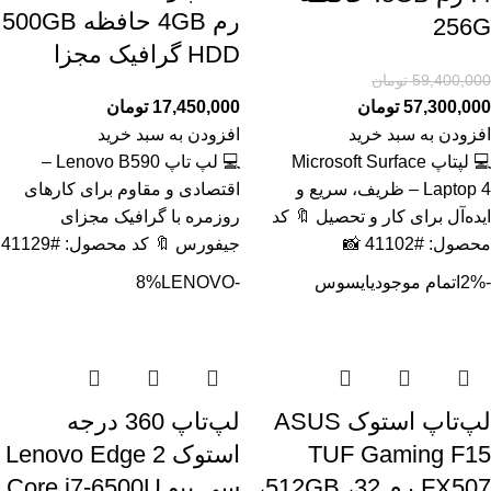
رم 4GB حافظه 500GB
256G
HDD گرافیک مجزا
59,400,000
تومان
57,300,000
تومان
17,450,000
تومان
افزودن به سبد خرید
افزودن به سبد خرید
💻 لپتاپ Microsoft Surface
💻 لپ تاپ Lenovo B590 –
Laptop 4 – ظریف، سریع و
اقتصادی و مقاوم برای کارهای
ایده‌آل برای کار و تحصیل 🔖 کد
روزمره با گرافیک مجزای
محصول: #41102 📸
جیفورس 🔖 کد محصول: #41129
-2%
اتمام موجودی
ایسوس
-8%
LENOVO
لپ‌تاپ استوک ASUS
لپ‌تاپ 360 درجه
TUF Gaming F15
استوک Lenovo Edge 2
FX507 رم 32، 512GB،
سی پیو Core i7-6500U