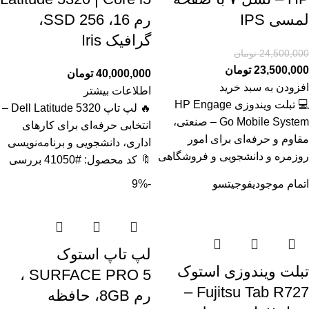
لمسی IPS
رم 16، SSD 256،
گرافیک Iris
24,500,000
تومان
23,500,000
تومان
40,000,000
تومان
افزودن به سبد خرید
اطلاعات بیشتر
💻 تبلت ویندوزی HP Engage
🔥 لپ تاپ Dell Latitude 5320 –
Go Mobile System – صنعتی،
انتخابی حرفه‌ای برای کارهای
مقاوم و حرفه‌ای برای امور
اداری، دانشجویی و برنامه‌نویسی
روزمره و دانشجویی و فروشگاهی
🔖 کد محصول: #41050 بررسی
اتمام موجودی
فوجیتسو
-9%
لپ تاپ استوک
تبلت ویندوزی استوک
SURFACE PRO 5 ،
Fujitsu Tab R727 –
رم 8GB، حافظه