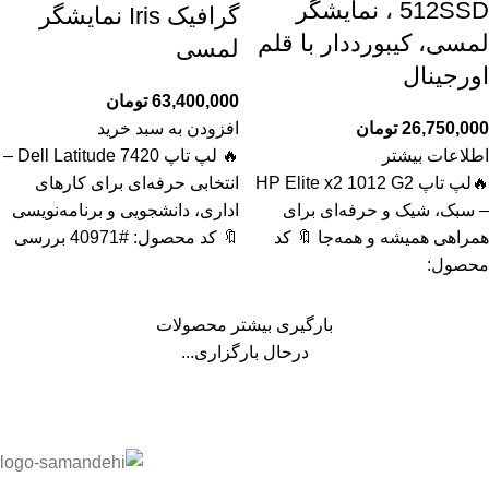
512SSD ، نمایشگر
گرافیک Iris نمایشگر
لمسی، کیبورددار با قلم
لمسی
اورجینال
63,400,000
تومان
26,750,000
تومان
افزودن به سبد خرید
اطلاعات بیشتر
🔥 لپ تاپ Dell Latitude 7420 –
🔥لپ تاپ HP Elite x2 1012 G2
انتخابی حرفه‌ای برای کارهای
– سبک، شیک و حرفه‌ای برای
اداری، دانشجویی و برنامه‌نویسی
همراهی همیشه و همه‌جا 🔖 کد
🔖 کد محصول: #40971 بررسی
محصول:
بارگیری بیشتر محصولات
درحال بارگزاری...