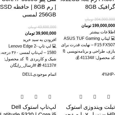
گرافیک 8GB
| رم 8GB | حافظه SSD
256GB لمسی
204,000,000
تومان
199,000,000
تومان
43,600,000
تومان
اطلاعات بیشتر
39,900,000
تومان
💻 لپتاپ ASUS TUF Gaming
افزودن به سبد خرید
F15 FX507 – نهایت قدرت برای
💻 لپ تاپ Lenovo Edge 2-
بازی، طراحی و برنامه‌نویسی 🔖
1580 – لپ‌تاپ لمسی ۳۶۰ درجه،
کد محصول: #41134 💰
شیک و کاربردی 🔖 کد محصول:
#41137 🎁 #ارسال_رایگان
-4%
HP
اتمام موجودی
DELL
تبلت ویندوزی استوک
لپ‌تاپ استوک Dell
HP – نسل ۷ با صفحه
Latitude 5320 | Core i5