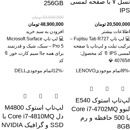
نسل ۷ با صفحه لمسی
256GB
IPS
53,500,000
تومان
20,500,000
تومان
48,900,000
تومان
اطلاعات بیشتر
افزودن به سبد خرید
💻 لپ تاپ Fujitsu Tab R727 –
💻 لپ تاپ Microsoft Surface
ترکیب تبلت و لپ‌تاپ با صفحه
Pro 5 – سبک، شیک و قدرتمند
لمسی IPS 🔖 کد محصول:
برای همه جا! سیم کارت خور 🔖
#40765 💎
کد
-9%
اتمام موجودی
LENOVO
-12%
اتمام موجودی
DELL
لپ‌تاپ استوک E540
لپ‌تاپ استوک M4800
لنوو Core i7-4702MQ
دل Core i7-4810MQ با
با 500 حافظه و رم
SSD و گرافیک NVIDIA
8GB