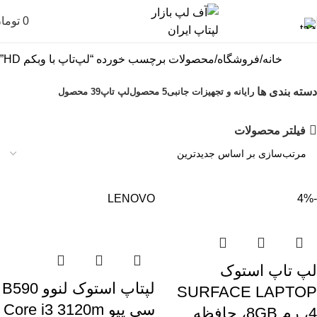
0
توما
خانه
فروشگاه
محصولات برچسب خورده “لپ‌تاپ با وبکم HD”
دسته بندی ها
رایانه و تجهیزات جانبی
5 محصول
لپ تاپ
39 محصول
فیلتر محصولات
LENOVO
-4%
لپ تاپ استوک
لپتاپ استوک لنوو B590
SURFACE LAPTOP
سی پیو Core i3 3120m
4، رم 8GB، حافظه