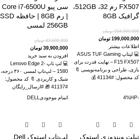
FX507 رم 32، 512GB،
سی پیو Core i7-6500U
گرافیک 8GB
| رم 8GB | حافظه SSD
256GB لمسی
204,000,000
تومان
199,000,000
تومان
43,600,000
تومان
اطلاعات بیشتر
39,900,000
تومان
💻 لپتاپ ASUS TUF Gaming
افزودن به سبد خرید
F15 FX507 – نهایت قدرت برای
💻 لپ تاپ Lenovo Edge 2-
بازی، طراحی و برنامه‌نویسی 🔖
1580 – لپ‌تاپ لمسی ۳۶۰ درجه،
کد محصول: #41134 💰
شیک و کاربردی 🔖 کد محصول:
#41137 🎁 #ارسال_رایگان
-4%
HP
اتمام موجودی
DELL
تبلت ویندوزی استوک
لپ‌تاپ استوک Dell