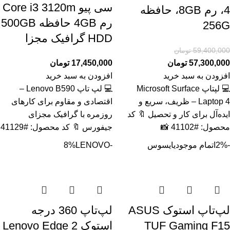
سی پیو Core i3 3120m
4، رم 8GB، حافظه
رم 4GB حافظه 500GB
256G
HDD گرافیک مجزا
59,400,000
تومان
57,300,000
تومان
17,450,000
تومان
افزودن به سبد خرید
افزودن به سبد خرید
💻 لپتاپ Microsoft Surface
💻 لپ تاپ Lenovo B590 –
Laptop 4 – ظریف، سریع و
اقتصادی و مقاوم برای کارهای
ایده‌آل برای کار و تحصیل 🔖 کد
روزمره با گرافیک مجزای
محصول: #41102 📸
جیفورس 🔖 کد محصول: #41129
-2%
اتمام موجودی
ایسوس
-8%
LENOVO
لپ‌تاپ استوک ASUS
لپ‌تاپ 360 درجه
TUF Gaming F15
استوک Lenovo Edge 2