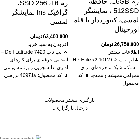
رم 16GB، حافظه
رم 16، SSD 256،
512SSD ، نمایشگر
گرافیک Iris نمایشگر
لمسی، کیبورددار با قلم
لمسی
اورجینال
63,400,000
تومان
26,750,000
تومان
افزودن به سبد خرید
اطلاعات بیشتر
🔥 لپ تاپ Dell Latitude 7420 –
🔥لپ تاپ HP Elite x2 1012 G2
انتخابی حرفه‌ای برای کارهای
– سبک، شیک و حرفه‌ای برای
اداری، دانشجویی و برنامه‌نویسی
همراهی همیشه و همه‌جا 🔖 کد
🔖 کد محصول: #40971 بررسی
محصول:
بارگیری بیشتر محصولات
درحال بارگزاری...