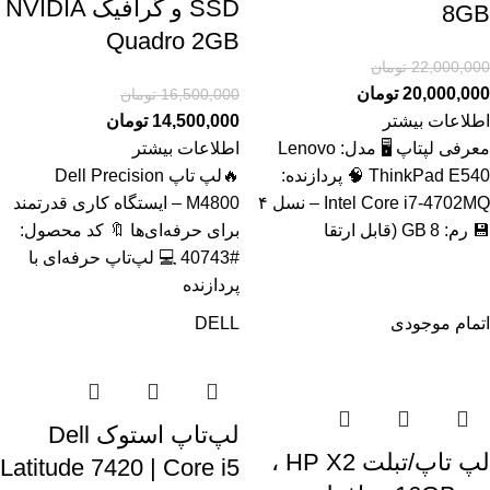
SSD و گرافیک NVIDIA
8GB
Quadro 2GB
22,000,000
تومان
20,000,000
تومان
16,500,000
تومان
اطلاعات بیشتر
14,500,000
تومان
معرفی لپتاپ 🖥️ مدل: Lenovo
اطلاعات بیشتر
ThinkPad E540 🧠 پردازنده:
🔥لپ تاپ Dell Precision
Intel Core i7‑4702MQ – نسل ۴
M4800 – ایستگاه کاری قدرتمند
💾 رم: 8 GB (قابل ارتقا
برای حرفه‌ای‌ها 🔖 کد محصول:
#40743 💻 لپ‌تاپ حرفه‌ای با
پردازنده
اتمام موجودی
DELL
لپ‌تاپ استوک Dell
لپ تاپ/تبلت HP X2 ،
Latitude 7420 | Core i5