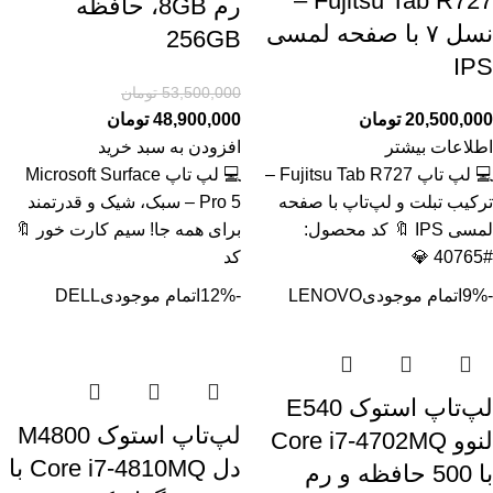
Fujitsu Tab R727 –
رم 8GB، حافظه
نسل ۷ با صفحه لمسی
256GB
IPS
53,500,000
تومان
20,500,000
تومان
48,900,000
تومان
اطلاعات بیشتر
افزودن به سبد خرید
💻 لپ تاپ Fujitsu Tab R727 –
💻 لپ تاپ Microsoft Surface
ترکیب تبلت و لپ‌تاپ با صفحه
Pro 5 – سبک، شیک و قدرتمند
لمسی IPS 🔖 کد محصول:
برای همه جا! سیم کارت خور 🔖
#40765 💎
کد
-9%
اتمام موجودی
LENOVO
-12%
اتمام موجودی
DELL
لپ‌تاپ استوک E540
لپ‌تاپ استوک M4800
لنوو Core i7-4702MQ
دل Core i7-4810MQ با
با 500 حافظه و رم