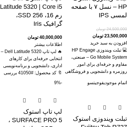
HP – نسل ۷ با صفحه
Latitude 5320 | Core i5
لمسی IPS
رم 16، SSD 256،
گرافیک Iris
24,500,000
تومان
23,500,000
تومان
40,000,000
تومان
افزودن به سبد خرید
اطلاعات بیشتر
💻 تبلت ویندوزی HP Engage
🔥 لپ تاپ Dell Latitude 5320 –
Go Mobile System – صنعتی،
انتخابی حرفه‌ای برای کارهای
مقاوم و حرفه‌ای برای امور
اداری، دانشجویی و برنامه‌نویسی
روزمره و دانشجویی و فروشگاهی
🔖 کد محصول: #41050 بررسی
اتمام موجودی
فوجیتسو
-9%
لپ تاپ استوک
تبلت ویندوزی استوک
SURFACE PRO 5 ،