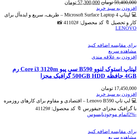
قیمت
قیمت
59,400,000
تومان
57,300,000
تومان
اصلی
فعلی
افزودن به سبد خرید
59,400,000 تومان
57,300,000 تومان
💻 لپتاپ Microsoft Surface Laptop 4 – ظریف، سریع و ایده‌آل برای
بود.
است.
کار و تحصیل 🔖 کد محصول: #41102 📸
LENOVO
برای مقایسه اضافه کنید
مشاهده سریع
افزودن به علاقه مندی
لپتاپ استوک لنوو B590 سی پیو Core i3 3120m رم
4GB حافظه 500GB HDD گرافیک مجزا
17,450,000
تومان
افزودن به سبد خرید
💻 لپ تاپ Lenovo B590 – اقتصادی و مقاوم برای کارهای روزمره
با گرافیک مجزای جیفورس 🔖 کد محصول: #41129
-2%
اتمام موجودی
ایسوس
برای مقایسه اضافه کنید
مشاهده سریع