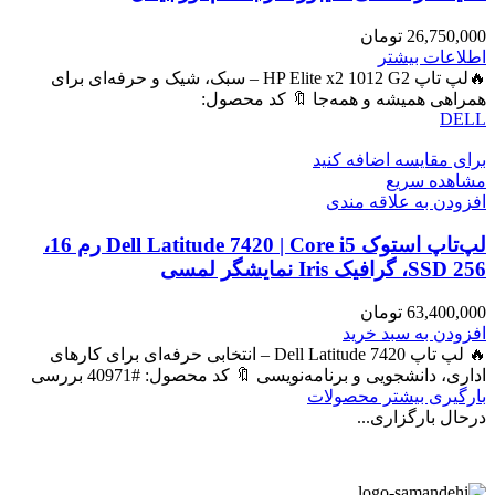
26,750,000
تومان
اطلاعات بیشتر
🔥لپ تاپ HP Elite x2 1012 G2 – سبک، شیک و حرفه‌ای برای
همراهی همیشه و همه‌جا 🔖 کد محصول:
DELL
برای مقایسه اضافه کنید
مشاهده سریع
افزودن به علاقه مندی
لپ‌تاپ استوک Dell Latitude 7420 | Core i5 رم 16،
SSD 256، گرافیک Iris نمایشگر لمسی
63,400,000
تومان
افزودن به سبد خرید
🔥 لپ تاپ Dell Latitude 7420 – انتخابی حرفه‌ای برای کارهای
اداری، دانشجویی و برنامه‌نویسی 🔖 کد محصول: #40971 بررسی
بارگیری بیشتر محصولات
درحال بارگزاری...