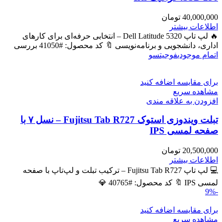
40,000,000
تومان
اطلاعات بیشتر
🔥 لپ تاپ Dell Latitude 5320 – انتخابی حرفه‌ای برای کارهای
اداری، دانشجویی و برنامه‌نویسی 🔖 کد محصول: #41050 بررسی
اتمام موجودی
فوجیتسو
برای مقایسه اضافه کنید
مشاهده سریع
افزودن به علاقه مندی
تبلت ویندوزی استوک Fujitsu Tab R727 – نسل ۷ با
صفحه لمسی IPS
20,500,000
تومان
اطلاعات بیشتر
💻 لپ تاپ Fujitsu Tab R727 – ترکیب تبلت و لپ‌تاپ با صفحه
لمسی IPS 🔖 کد محصول: #40765 💎
-9%
برای مقایسه اضافه کنید
مشاهده سریع