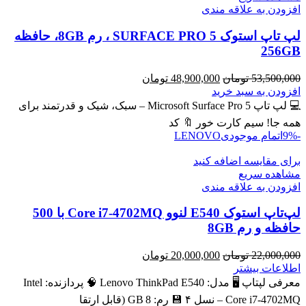
افزودن به علاقه مندی
لپ تاپ استوک SURFACE PRO 5 ، رم 8GB، حافظه
256GB
قیمت
قیمت
53,500,000
تومان
48,900,000
تومان
اصلی
فعلی
افزودن به سبد خرید
53,500,000 تومان
48,900,000 تومان
💻 لپ تاپ Microsoft Surface Pro 5 – سبک، شیک و قدرتمند برای
بود.
است.
همه جا! سیم کارت خور 🔖 کد
-9%
اتمام موجودی
LENOVO
برای مقایسه اضافه کنید
مشاهده سریع
افزودن به علاقه مندی
لپ‌تاپ استوک E540 لنوو Core i7-4702MQ با 500
حافظه و رم 8GB
قیمت
قیمت
22,000,000
تومان
20,000,000
تومان
اصلی
فعلی
اطلاعات بیشتر
22,000,000 تومان
20,000,000 تومان
معرفی لپتاپ 🖥️ مدل: Lenovo ThinkPad E540 🧠 پردازنده: Intel
بود.
است.
Core i7‑4702MQ – نسل ۴ 💾 رم: 8 GB (قابل ارتقا