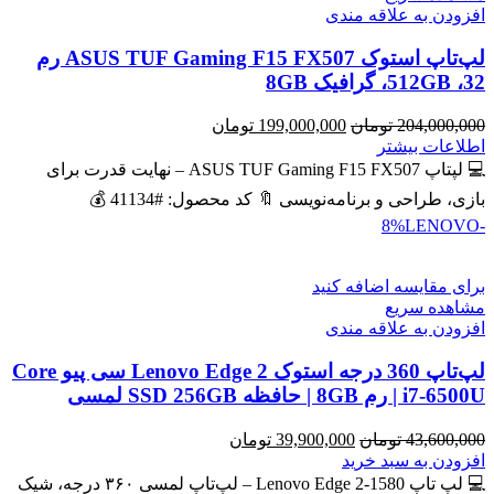
افزودن به علاقه مندی
لپ‌تاپ استوک ASUS TUF Gaming F15 FX507 رم
32، 512GB، گرافیک 8GB
قیمت
قیمت
204,000,000
تومان
199,000,000
تومان
اصلی
فعلی
اطلاعات بیشتر
204,000,000 تومان
199,000,000 تومان
💻 لپتاپ ASUS TUF Gaming F15 FX507 – نهایت قدرت برای
بود.
است.
بازی، طراحی و برنامه‌نویسی 🔖 کد محصول: #41134 💰
LENOVO
-8%
برای مقایسه اضافه کنید
مشاهده سریع
افزودن به علاقه مندی
لپ‌تاپ 360 درجه استوک Lenovo Edge 2 سی پیو Core
i7-6500U | رم 8GB | حافظه SSD 256GB لمسی
قیمت
قیمت
43,600,000
تومان
39,900,000
تومان
اصلی
فعلی
افزودن به سبد خرید
43,600,000 تومان
39,900,000 تومان
💻 لپ تاپ Lenovo Edge 2-1580 – لپ‌تاپ لمسی ۳۶۰ درجه، شیک