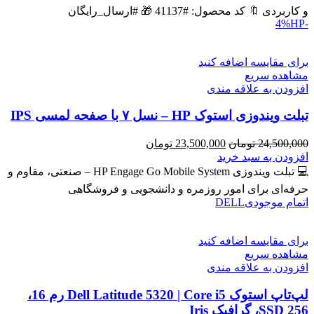
بود.
است.
و کاربردی 🔖 کد محصول: #41137 🎁 #ارسال_رایگان
HP
-4%
برای مقایسه اضافه کنید
مشاهده سریع
افزودن به علاقه مندی
تبلت ویندوزی استوک HP – نسل ۷ با صفحه لمسی IPS
قیمت
قیمت
24,500,000
تومان
23,500,000
تومان
اصلی
فعلی
افزودن به سبد خرید
24,500,000 تومان
23,500,000 تومان
💻 تبلت ویندوزی HP Engage Go Mobile System – صنعتی، مقاوم و
بود.
است.
حرفه‌ای برای امور روزمره و دانشجویی و فروشگاهی
اتمام موجودی
DELL
برای مقایسه اضافه کنید
مشاهده سریع
افزودن به علاقه مندی
لپ‌تاپ استوک Dell Latitude 5320 | Core i5 رم 16،
SSD 256، گرافیک Iris