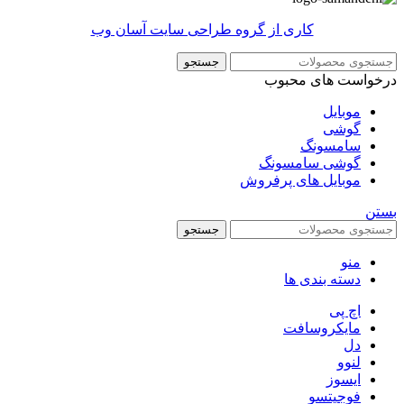
کاری از گروه طراحی سایت آسان وب
جستجو
درخواست های محبوب
موبایل
گوشی
سامسونگ
گوشی سامسونگ
موبایل های پرفروش
بستن
جستجو
منو
دسته بندی ها
اچ پی
مایکروسافت
دل
لنوو
ایسوز
فوجیتسو