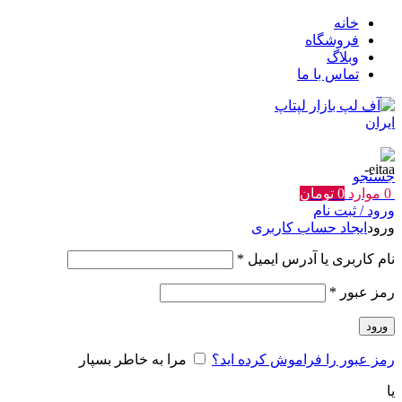
خانه
فروشگاه
وبلاگ
تماس با ما
جستجو
0
موارد
0
تومان
ورود / ثبت نام
ورود
ایجاد حساب کاربری
الزامی
نام کاربری یا آدرس ایمیل
*
الزامی
رمز عبور
*
ورود
رمز عبور را فراموش کرده اید؟
مرا به خاطر بسپار
یا