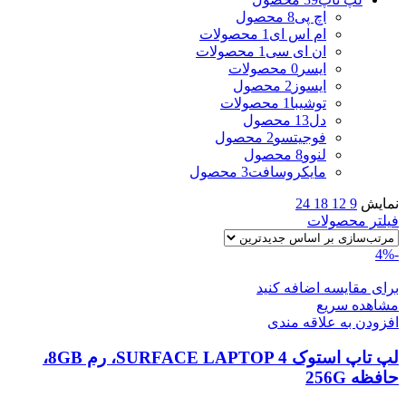
اچ پی
8 محصول
ام اس ای
1 محصولات
ان ای سی
1 محصولات
ایسر
0 محصولات
ایسوز
2 محصول
توشیبا
1 محصولات
دل
13 محصول
فوجیتسو
2 محصول
لنوو
8 محصول
مایکروسافت
3 محصول
نمایش
9
12
18
24
فیلتر محصولات
-4%
برای مقایسه اضافه کنید
مشاهده سریع
افزودن به علاقه مندی
لپ تاپ استوک SURFACE LAPTOP 4، رم 8GB،
حافظه 256G