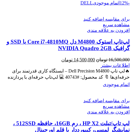
-12%
اتمام موجودی
DELL
برای مقایسه اضافه کنید
مشاهده سریع
افزودن به علاقه مندی
لپ‌تاپ استوک M4800 دل Core i7-4810MQ با SSD و
گرافیک NVIDIA Quadro 2GB
قیمت
قیمت
16,500,000
تومان
14,500,000
تومان
اصلی
فعلی
اطلاعات بیشتر
16,500,000 تومان
14,500,000 تومان
🔥لپ تاپ Dell Precision M4800 – ایستگاه کاری قدرتمند برای
بود.
است.
حرفه‌ای‌ها 🔖 کد محصول: #40743 💻 لپ‌تاپ حرفه‌ای با پردازنده
اتمام موجودی
برای مقایسه اضافه کنید
مشاهده سریع
افزودن به علاقه مندی
لپ تاپ/تبلت HP X2 ، رم 16GB، حافظه 512SSD ،
نمایشگر لمسی، کیبورددار با قلم اورجینال