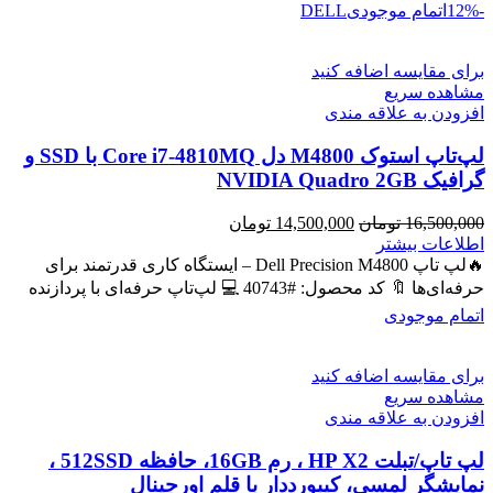
-12%
اتمام موجودی
DELL
برای مقایسه اضافه کنید
مشاهده سریع
افزودن به علاقه مندی
لپ‌تاپ استوک M4800 دل Core i7-4810MQ با SSD و
گرافیک NVIDIA Quadro 2GB
قیمت
قیمت
16,500,000
تومان
14,500,000
تومان
اصلی
فعلی
اطلاعات بیشتر
16,500,000 تومان
14,500,000 تومان
🔥لپ تاپ Dell Precision M4800 – ایستگاه کاری قدرتمند برای
بود.
است.
حرفه‌ای‌ها 🔖 کد محصول: #40743 💻 لپ‌تاپ حرفه‌ای با پردازنده
اتمام موجودی
برای مقایسه اضافه کنید
مشاهده سریع
افزودن به علاقه مندی
لپ تاپ/تبلت HP X2 ، رم 16GB، حافظه 512SSD ،
نمایشگر لمسی، کیبورددار با قلم اورجینال