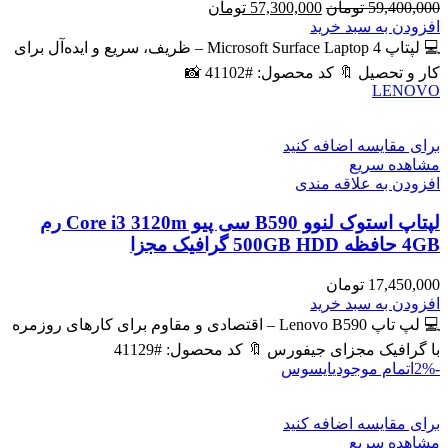
قیمت
قیمت
59,400,000
تومان
57,300,000
تومان
اصلی
فعلی
افزودن به سبد خرید
59,400,000 تومان
57,300,000 تومان
💻 لپتاپ Microsoft Surface Laptop 4 – ظریف، سریع و ایده‌آل برای
بود.
است.
کار و تحصیل 🔖 کد محصول: #41102 📸
LENOVO
برای مقایسه اضافه کنید
مشاهده سریع
افزودن به علاقه مندی
لپتاپ استوک لنوو B590 سی پیو Core i3 3120m رم
4GB حافظه 500GB HDD گرافیک مجزا
17,450,000
تومان
افزودن به سبد خرید
💻 لپ تاپ Lenovo B590 – اقتصادی و مقاوم برای کارهای روزمره
با گرافیک مجزای جیفورس 🔖 کد محصول: #41129
-2%
اتمام موجودی
ایسوس
برای مقایسه اضافه کنید
مشاهده سریع