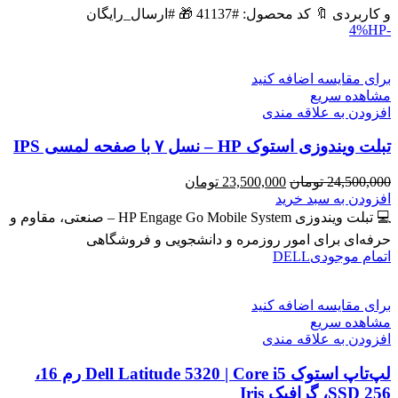
بود.
است.
و کاربردی 🔖 کد محصول: #41137 🎁 #ارسال_رایگان
HP
-4%
برای مقایسه اضافه کنید
مشاهده سریع
افزودن به علاقه مندی
تبلت ویندوزی استوک HP – نسل ۷ با صفحه لمسی IPS
قیمت
قیمت
24,500,000
تومان
23,500,000
تومان
اصلی
فعلی
افزودن به سبد خرید
24,500,000 تومان
23,500,000 تومان
💻 تبلت ویندوزی HP Engage Go Mobile System – صنعتی، مقاوم و
بود.
است.
حرفه‌ای برای امور روزمره و دانشجویی و فروشگاهی
اتمام موجودی
DELL
برای مقایسه اضافه کنید
مشاهده سریع
افزودن به علاقه مندی
لپ‌تاپ استوک Dell Latitude 5320 | Core i5 رم 16،
SSD 256، گرافیک Iris