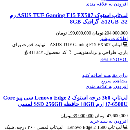
افزودن به علاقه مندی
لپ‌تاپ استوک ASUS TUF Gaming F15 FX507 رم
32، 512GB، گرافیک 8GB
قیمت
قیمت
204,000,000
تومان
199,000,000
تومان
اصلی
فعلی
اطلاعات بیشتر
204,000,000 تومان
199,000,000 تومان
💻 لپتاپ ASUS TUF Gaming F15 FX507 – نهایت قدرت برای
بود.
است.
بازی، طراحی و برنامه‌نویسی 🔖 کد محصول: #41134 💰
LENOVO
-8%
برای مقایسه اضافه کنید
مشاهده سریع
افزودن به علاقه مندی
لپ‌تاپ 360 درجه استوک Lenovo Edge 2 سی پیو Core
i7-6500U | رم 8GB | حافظه SSD 256GB لمسی
قیمت
قیمت
43,600,000
تومان
39,900,000
تومان
اصلی
فعلی
افزودن به سبد خرید
43,600,000 تومان
39,900,000 تومان
💻 لپ تاپ Lenovo Edge 2-1580 – لپ‌تاپ لمسی ۳۶۰ درجه، شیک