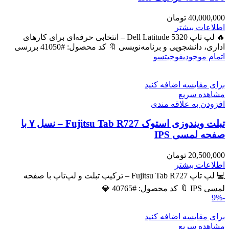
40,000,000
تومان
اطلاعات بیشتر
🔥 لپ تاپ Dell Latitude 5320 – انتخابی حرفه‌ای برای کارهای
اداری، دانشجویی و برنامه‌نویسی 🔖 کد محصول: #41050 بررسی
اتمام موجودی
فوجیتسو
برای مقایسه اضافه کنید
مشاهده سریع
افزودن به علاقه مندی
تبلت ویندوزی استوک Fujitsu Tab R727 – نسل ۷ با
صفحه لمسی IPS
20,500,000
تومان
اطلاعات بیشتر
💻 لپ تاپ Fujitsu Tab R727 – ترکیب تبلت و لپ‌تاپ با صفحه
لمسی IPS 🔖 کد محصول: #40765 💎
-9%
برای مقایسه اضافه کنید
مشاهده سریع