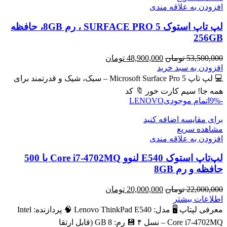
افزودن به علاقه مندی
لپ تاپ استوک SURFACE PRO 5 ، رم 8GB، حافظه
256GB
قیمت
قیمت
53,500,000
تومان
48,900,000
تومان
اصلی
فعلی
افزودن به سبد خرید
53,500,000 تومان
48,900,000 تومان
💻 لپ تاپ Microsoft Surface Pro 5 – سبک، شیک و قدرتمند برای
بود.
است.
همه جا! سیم کارت خور 🔖 کد
-9%
اتمام موجودی
LENOVO
برای مقایسه اضافه کنید
مشاهده سریع
افزودن به علاقه مندی
لپ‌تاپ استوک E540 لنوو Core i7-4702MQ با 500
حافظه و رم 8GB
قیمت
قیمت
22,000,000
تومان
20,000,000
تومان
اصلی
فعلی
اطلاعات بیشتر
22,000,000 تومان
20,000,000 تومان
معرفی لپتاپ 🖥️ مدل: Lenovo ThinkPad E540 🧠 پردازنده: Intel
بود.
است.
Core i7‑4702MQ – نسل ۴ 💾 رم: 8 GB (قابل ارتقا