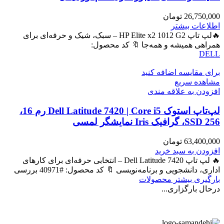
26,750,000
تومان
اطلاعات بیشتر
🔥لپ تاپ HP Elite x2 1012 G2 – سبک، شیک و حرفه‌ای برای
همراهی همیشه و همه‌جا 🔖 کد محصول:
DELL
برای مقایسه اضافه کنید
مشاهده سریع
افزودن به علاقه مندی
لپ‌تاپ استوک Dell Latitude 7420 | Core i5 رم 16،
SSD 256، گرافیک Iris نمایشگر لمسی
63,400,000
تومان
افزودن به سبد خرید
🔥 لپ تاپ Dell Latitude 7420 – انتخابی حرفه‌ای برای کارهای
اداری، دانشجویی و برنامه‌نویسی 🔖 کد محصول: #40971 بررسی
بارگیری بیشتر محصولات
درحال بارگزاری...