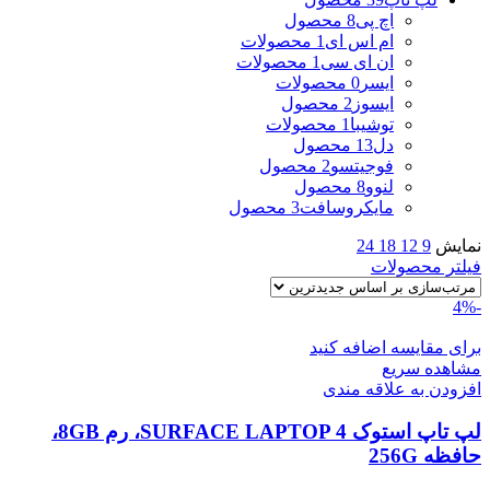
اچ پی
8 محصول
ام اس ای
1 محصولات
ان ای سی
1 محصولات
ایسر
0 محصولات
ایسوز
2 محصول
توشیبا
1 محصولات
دل
13 محصول
فوجیتسو
2 محصول
لنوو
8 محصول
مایکروسافت
3 محصول
نمایش
9
12
18
24
فیلتر محصولات
-4%
برای مقایسه اضافه کنید
مشاهده سریع
افزودن به علاقه مندی
لپ تاپ استوک SURFACE LAPTOP 4، رم 8GB،
حافظه 256G