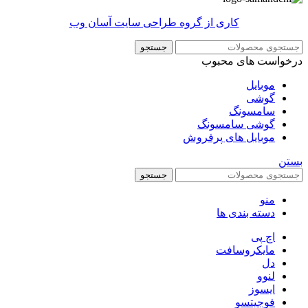
کاری از گروه طراحی سایت آسان وب
جستجو
درخواست های محبوب
موبایل
گوشی
سامسونگ
گوشی سامسونگ
موبایل های پرفروش
بستن
جستجو
منو
دسته بندی ها
اچ پی
مایکروسافت
دل
لنوو
ایسوز
فوجیتسو