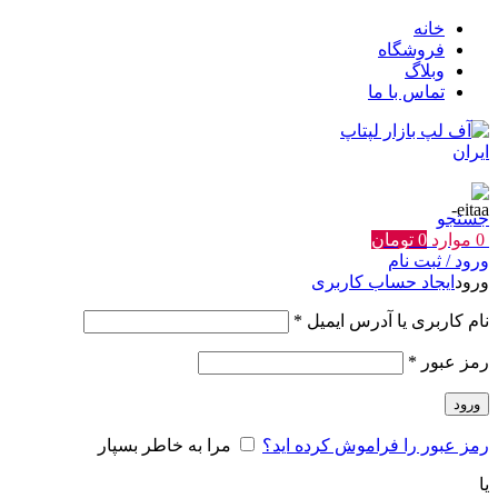
خانه
فروشگاه
وبلاگ
تماس با ما
جستجو
0
موارد
0
تومان
ورود / ثبت نام
ورود
ایجاد حساب کاربری
الزامی
نام کاربری یا آدرس ایمیل
*
الزامی
رمز عبور
*
ورود
رمز عبور را فراموش کرده اید؟
مرا به خاطر بسپار
یا