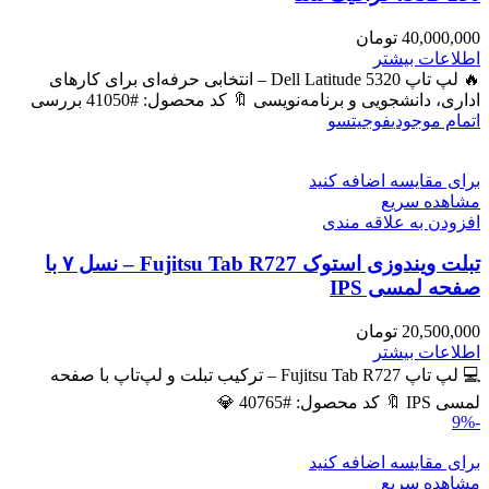
40,000,000
تومان
اطلاعات بیشتر
🔥 لپ تاپ Dell Latitude 5320 – انتخابی حرفه‌ای برای کارهای
اداری، دانشجویی و برنامه‌نویسی 🔖 کد محصول: #41050 بررسی
اتمام موجودی
فوجیتسو
برای مقایسه اضافه کنید
مشاهده سریع
افزودن به علاقه مندی
تبلت ویندوزی استوک Fujitsu Tab R727 – نسل ۷ با
صفحه لمسی IPS
20,500,000
تومان
اطلاعات بیشتر
💻 لپ تاپ Fujitsu Tab R727 – ترکیب تبلت و لپ‌تاپ با صفحه
لمسی IPS 🔖 کد محصول: #40765 💎
-9%
برای مقایسه اضافه کنید
مشاهده سریع