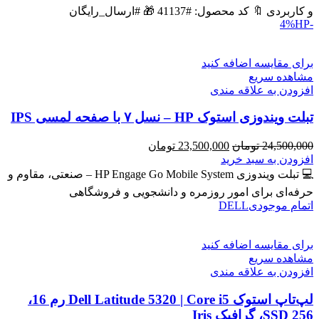
بود.
است.
و کاربردی 🔖 کد محصول: #41137 🎁 #ارسال_رایگان
HP
-4%
برای مقایسه اضافه کنید
مشاهده سریع
افزودن به علاقه مندی
تبلت ویندوزی استوک HP – نسل ۷ با صفحه لمسی IPS
قیمت
قیمت
24,500,000
تومان
23,500,000
تومان
اصلی
فعلی
افزودن به سبد خرید
24,500,000 تومان
23,500,000 تومان
💻 تبلت ویندوزی HP Engage Go Mobile System – صنعتی، مقاوم و
بود.
است.
حرفه‌ای برای امور روزمره و دانشجویی و فروشگاهی
اتمام موجودی
DELL
برای مقایسه اضافه کنید
مشاهده سریع
افزودن به علاقه مندی
لپ‌تاپ استوک Dell Latitude 5320 | Core i5 رم 16،
SSD 256، گرافیک Iris