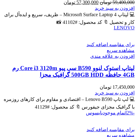
قیمت
قیمت
59,400,000
تومان
57,300,000
تومان
اصلی
فعلی
افزودن به سبد خرید
59,400,000 تومان
57,300,000 تومان
💻 لپتاپ Microsoft Surface Laptop 4 – ظریف، سریع و ایده‌آل برای
بود.
است.
کار و تحصیل 🔖 کد محصول: #41102 📸
LENOVO
برای مقایسه اضافه کنید
مشاهده سریع
افزودن به علاقه مندی
لپتاپ استوک لنوو B590 سی پیو Core i3 3120m رم
4GB حافظه 500GB HDD گرافیک مجزا
17,450,000
تومان
افزودن به سبد خرید
💻 لپ تاپ Lenovo B590 – اقتصادی و مقاوم برای کارهای روزمره
با گرافیک مجزای جیفورس 🔖 کد محصول: #41129
-2%
اتمام موجودی
ایسوس
برای مقایسه اضافه کنید
مشاهده سریع