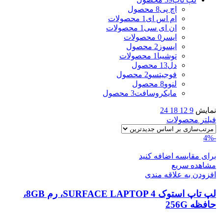
اچ پی
8 محصول
ام اس ای
1 محصولات
ان ای سی
1 محصولات
ایسر
0 محصولات
ایسوز
2 محصول
توشیبا
1 محصولات
دل
13 محصول
فوجیتسو
2 محصول
لنوو
8 محصول
مایکروسافت
3 محصول
نمایش
9
12
18
24
فیلتر محصولات
-4%
برای مقایسه اضافه کنید
مشاهده سریع
افزودن به علاقه مندی
لپ تاپ استوک SURFACE LAPTOP 4، رم 8GB،
حافظه 256G