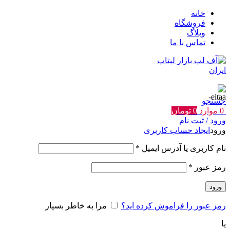
خانه
فروشگاه
وبلاگ
تماس با ما
جستجو
0
موارد
0
تومان
ورود / ثبت نام
ورود
ایجاد حساب کاربری
الزامی
نام کاربری یا آدرس ایمیل
*
الزامی
رمز عبور
*
ورود
رمز عبور را فراموش کرده اید؟
مرا به خاطر بسپار
یا