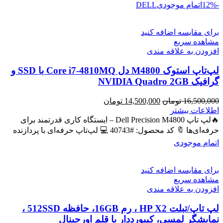
-12%
اتمام موجودی
DELL
برای مقایسه اضافه کنید
مشاهده سریع
افزودن به علاقه مندی
لپ‌تاپ استوک M4800 دل Core i7-4810MQ با SSD و
گرافیک NVIDIA Quadro 2GB
قیمت
قیمت
16,500,000
تومان
14,500,000
تومان
اصلی
فعلی
اطلاعات بیشتر
16,500,000 تومان
14,500,000 تومان
🔥لپ تاپ Dell Precision M4800 – ایستگاه کاری قدرتمند برای
بود.
است.
حرفه‌ای‌ها 🔖 کد محصول: #40743 💻 لپ‌تاپ حرفه‌ای با پردازنده
اتمام موجودی
برای مقایسه اضافه کنید
مشاهده سریع
افزودن به علاقه مندی
لپ تاپ/تبلت HP X2 ، رم 16GB، حافظه 512SSD ،
نمایشگر لمسی، کیبورددار با قلم اورجینال