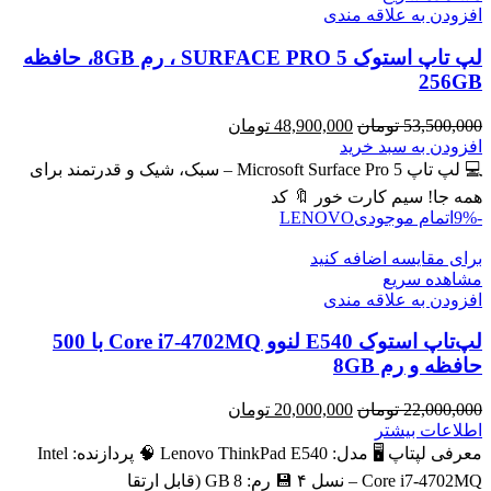
افزودن به علاقه مندی
لپ تاپ استوک SURFACE PRO 5 ، رم 8GB، حافظه
256GB
قیمت
قیمت
53,500,000
تومان
48,900,000
تومان
اصلی
فعلی
افزودن به سبد خرید
53,500,000 تومان
48,900,000 تومان
💻 لپ تاپ Microsoft Surface Pro 5 – سبک، شیک و قدرتمند برای
بود.
است.
همه جا! سیم کارت خور 🔖 کد
-9%
اتمام موجودی
LENOVO
برای مقایسه اضافه کنید
مشاهده سریع
افزودن به علاقه مندی
لپ‌تاپ استوک E540 لنوو Core i7-4702MQ با 500
حافظه و رم 8GB
قیمت
قیمت
22,000,000
تومان
20,000,000
تومان
اصلی
فعلی
اطلاعات بیشتر
22,000,000 تومان
20,000,000 تومان
معرفی لپتاپ 🖥️ مدل: Lenovo ThinkPad E540 🧠 پردازنده: Intel
بود.
است.
Core i7‑4702MQ – نسل ۴ 💾 رم: 8 GB (قابل ارتقا