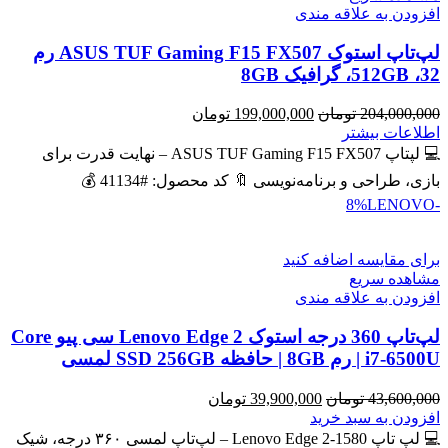
افزودن به علاقه مندی
لپ‌تاپ استوک ASUS TUF Gaming F15 FX507 رم
32، 512GB، گرافیک 8GB
قیمت
قیمت
204,000,000
تومان
199,000,000
تومان
اصلی
فعلی
اطلاعات بیشتر
204,000,000 تومان
199,000,000 تومان
💻 لپتاپ ASUS TUF Gaming F15 FX507 – نهایت قدرت برای
بود.
است.
بازی، طراحی و برنامه‌نویسی 🔖 کد محصول: #41134 💰
LENOVO
-8%
برای مقایسه اضافه کنید
مشاهده سریع
افزودن به علاقه مندی
لپ‌تاپ 360 درجه استوک Lenovo Edge 2 سی پیو Core
i7-6500U | رم 8GB | حافظه SSD 256GB لمسی
قیمت
قیمت
43,600,000
تومان
39,900,000
تومان
اصلی
فعلی
افزودن به سبد خرید
43,600,000 تومان
39,900,000 تومان
💻 لپ تاپ Lenovo Edge 2-1580 – لپ‌تاپ لمسی ۳۶۰ درجه، شیک