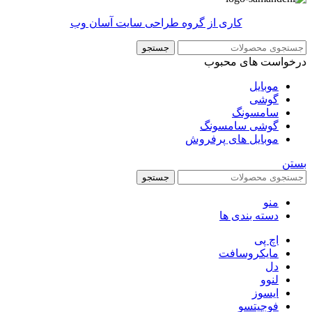
کاری از گروه طراحی سایت آسان وب
جستجو
درخواست های محبوب
موبایل
گوشی
سامسونگ
گوشی سامسونگ
موبایل های پرفروش
بستن
جستجو
منو
دسته بندی ها
اچ پی
مایکروسافت
دل
لنوو
ایسوز
فوجیتسو