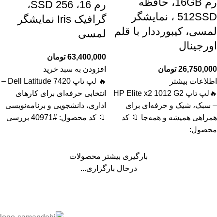
رم 16GB، حافظه
رم 16، SSD 256،
512SSD ، نمایشگر
گرافیک Iris نمایشگر
لمسی، کیبورددار با قلم
لمسی
اورجینال
63,400,000
تومان
26,750,000
تومان
افزودن به سبد خرید
اطلاعات بیشتر
🔥 لپ تاپ Dell Latitude 7420 –
🔥لپ تاپ HP Elite x2 1012 G2
انتخابی حرفه‌ای برای کارهای
– سبک، شیک و حرفه‌ای برای
اداری، دانشجویی و برنامه‌نویسی
همراهی همیشه و همه‌جا 🔖 کد
🔖 کد محصول: #40971 بررسی
محصول:
بارگیری بیشتر محصولات
درحال بارگزاری...