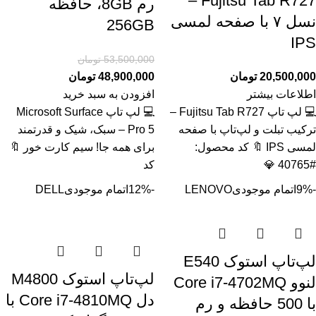
Fujitsu Tab R727 –
رم 8GB، حافظه
نسل ۷ با صفحه لمسی
256GB
IPS
53,500,000
تومان
20,500,000
تومان
48,900,000
تومان
اطلاعات بیشتر
افزودن به سبد خرید
💻 لپ تاپ Fujitsu Tab R727 –
💻 لپ تاپ Microsoft Surface
ترکیب تبلت و لپ‌تاپ با صفحه
Pro 5 – سبک، شیک و قدرتمند
لمسی IPS 🔖 کد محصول:
برای همه جا! سیم کارت خور 🔖
#40765 💎
کد
-9%
اتمام موجودی
LENOVO
-12%
اتمام موجودی
DELL
لپ‌تاپ استوک E540
لپ‌تاپ استوک M4800
لنوو Core i7-4702MQ
دل Core i7-4810MQ با
با 500 حافظه و رم