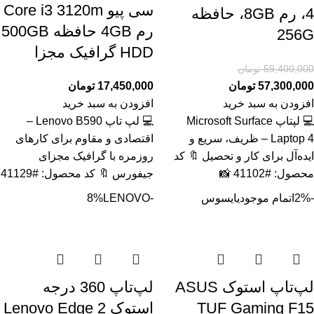
سی پیو Core i3 3120m
4، رم 8GB، حافظه
رم 4GB حافظه 500GB
256G
HDD گرافیک مجزا
59,400,000
تومان
57,300,000
تومان
17,450,000
تومان
افزودن به سبد خرید
افزودن به سبد خرید
💻 لپتاپ Microsoft Surface
💻 لپ تاپ Lenovo B590 –
Laptop 4 – ظریف، سریع و
اقتصادی و مقاوم برای کارهای
ایده‌آل برای کار و تحصیل 🔖 کد
روزمره با گرافیک مجزای
محصول: #41102 📸
جیفورس 🔖 کد محصول: #41129
-2%
اتمام موجودی
ایسوس
-8%
LENOVO
لپ‌تاپ استوک ASUS
لپ‌تاپ 360 درجه
TUF Gaming F15
استوک Lenovo Edge 2