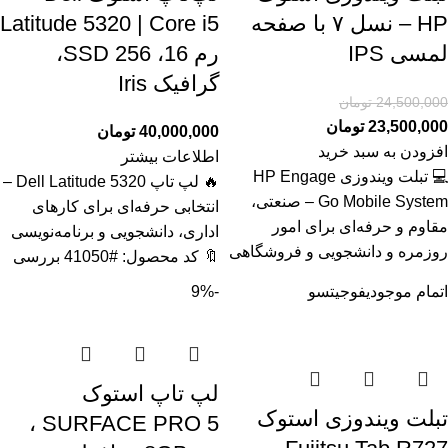
HP – نسل ۷ با صفحه
Latitude 5320 | Core i5
لمسی IPS
رم 16، SSD 256،
گرافیک Iris
24,500,000
تومان
23,500,000
تومان
40,000,000
تومان
افزودن به سبد خرید
اطلاعات بیشتر
💻 تبلت ویندوزی HP Engage
🔥 لپ تاپ Dell Latitude 5320 –
Go Mobile System – صنعتی،
انتخابی حرفه‌ای برای کارهای
مقاوم و حرفه‌ای برای امور
اداری، دانشجویی و برنامه‌نویسی
روزمره و دانشجویی و فروشگاهی
🔖 کد محصول: #41050 بررسی
اتمام موجودی
فوجیتسو
-9%
لپ تاپ استوک
تبلت ویندوزی استوک
SURFACE PRO 5 ،