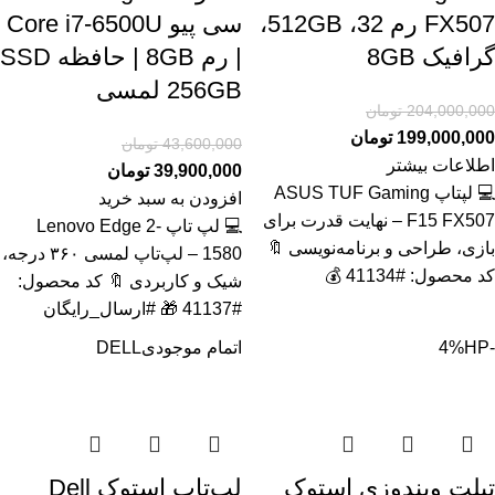
FX507 رم 32، 512GB،
سی پیو Core i7-6500U
گرافیک 8GB
| رم 8GB | حافظه SSD
256GB لمسی
204,000,000
تومان
199,000,000
تومان
43,600,000
تومان
اطلاعات بیشتر
39,900,000
تومان
💻 لپتاپ ASUS TUF Gaming
افزودن به سبد خرید
F15 FX507 – نهایت قدرت برای
💻 لپ تاپ Lenovo Edge 2-
بازی، طراحی و برنامه‌نویسی 🔖
1580 – لپ‌تاپ لمسی ۳۶۰ درجه،
کد محصول: #41134 💰
شیک و کاربردی 🔖 کد محصول:
#41137 🎁 #ارسال_رایگان
-4%
HP
اتمام موجودی
DELL
تبلت ویندوزی استوک
لپ‌تاپ استوک Dell