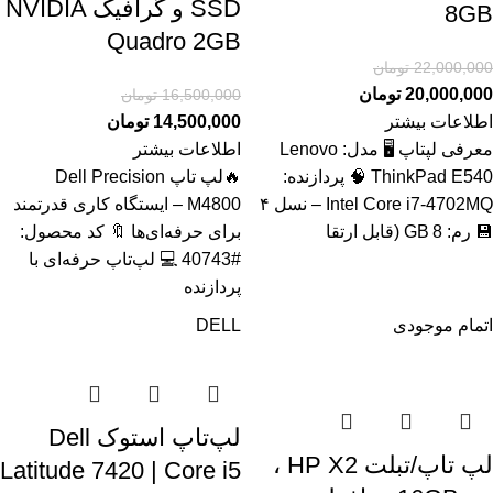
SSD و گرافیک NVIDIA
8GB
Quadro 2GB
22,000,000
تومان
20,000,000
تومان
16,500,000
تومان
اطلاعات بیشتر
14,500,000
تومان
معرفی لپتاپ 🖥️ مدل: Lenovo
اطلاعات بیشتر
ThinkPad E540 🧠 پردازنده:
🔥لپ تاپ Dell Precision
Intel Core i7‑4702MQ – نسل ۴
M4800 – ایستگاه کاری قدرتمند
💾 رم: 8 GB (قابل ارتقا
برای حرفه‌ای‌ها 🔖 کد محصول:
#40743 💻 لپ‌تاپ حرفه‌ای با
پردازنده
اتمام موجودی
DELL
لپ‌تاپ استوک Dell
لپ تاپ/تبلت HP X2 ،
Latitude 7420 | Core i5