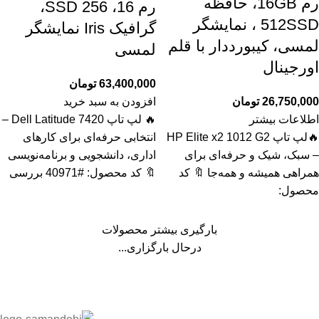
رم 16GB، حافظه
رم 16، SSD 256،
512SSD ، نمایشگر
گرافیک Iris نمایشگر
لمسی، کیبورددار با قلم
لمسی
اورجینال
63,400,000
تومان
26,750,000
تومان
افزودن به سبد خرید
اطلاعات بیشتر
🔥 لپ تاپ Dell Latitude 7420 –
🔥لپ تاپ HP Elite x2 1012 G2
انتخابی حرفه‌ای برای کارهای
– سبک، شیک و حرفه‌ای برای
اداری، دانشجویی و برنامه‌نویسی
همراهی همیشه و همه‌جا 🔖 کد
🔖 کد محصول: #40971 بررسی
محصول:
بارگیری بیشتر محصولات
درحال بارگزاری...