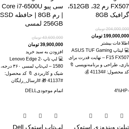
FX507 رم 32، 512GB،
سی پیو Core i7-6500U
گرافیک 8GB
| رم 8GB | حافظه SSD
256GB لمسی
204,000,000
تومان
199,000,000
تومان
43,600,000
تومان
اطلاعات بیشتر
39,900,000
تومان
💻 لپتاپ ASUS TUF Gaming
افزودن به سبد خرید
F15 FX507 – نهایت قدرت برای
💻 لپ تاپ Lenovo Edge 2-
بازی، طراحی و برنامه‌نویسی 🔖
1580 – لپ‌تاپ لمسی ۳۶۰ درجه،
کد محصول: #41134 💰
شیک و کاربردی 🔖 کد محصول:
#41137 🎁 #ارسال_رایگان
-4%
HP
اتمام موجودی
DELL
تبلت ویندوزی استوک
لپ‌تاپ استوک Dell