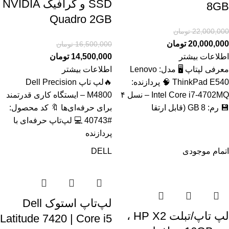
SSD و گرافیک NVIDIA
8GB
Quadro 2GB
22,000,000
تومان
20,000,000
تومان
16,500,000
تومان
اطلاعات بیشتر
14,500,000
تومان
معرفی لپتاپ 🖥️ مدل: Lenovo
اطلاعات بیشتر
ThinkPad E540 🧠 پردازنده:
🔥لپ تاپ Dell Precision
Intel Core i7‑4702MQ – نسل ۴
M4800 – ایستگاه کاری قدرتمند
💾 رم: 8 GB (قابل ارتقا
برای حرفه‌ای‌ها 🔖 کد محصول:
#40743 💻 لپ‌تاپ حرفه‌ای با
پردازنده
اتمام موجودی
DELL
لپ‌تاپ استوک Dell
لپ تاپ/تبلت HP X2 ،
Latitude 7420 | Core i5