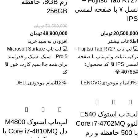
Fujitsu Tab R727 –
رم 8GB، حافظه
نسل ۷ با صفحه لمسی
256GB
IPS
53,500,000
تومان
20,500,000
تومان
48,900,000
تومان
اطلاعات بیشتر
افزودن به سبد خرید
💻 لپ تاپ Fujitsu Tab R727 –
💻 لپ تاپ Microsoft Surface
ترکیب تبلت و لپ‌تاپ با صفحه
Pro 5 – سبک، شیک و قدرتمند
لمسی IPS 🔖 کد محصول:
برای همه جا! سیم کارت خور 🔖
#40765 💎
کد
-9%
اتمام موجودی
LENOVO
-12%
اتمام موجودی
DELL
لپ‌تاپ استوک E540
لپ‌تاپ استوک M4800
لنوو Core i7-4702MQ
دل Core i7-4810MQ با
با 500 حافظه و رم