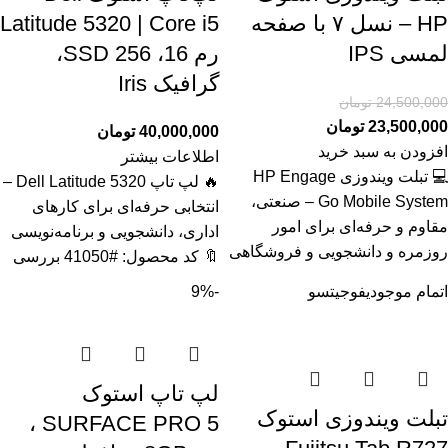
HP – نسل ۷ با صفحه
Latitude 5320 | Core i5
لمسی IPS
رم 16، SSD 256،
گرافیک Iris
24,500,000
تومان
23,500,000
تومان
40,000,000
تومان
افزودن به سبد خرید
اطلاعات بیشتر
💻 تبلت ویندوزی HP Engage
🔥 لپ تاپ Dell Latitude 5320 –
Go Mobile System – صنعتی،
انتخابی حرفه‌ای برای کارهای
مقاوم و حرفه‌ای برای امور
اداری، دانشجویی و برنامه‌نویسی
روزمره و دانشجویی و فروشگاهی
🔖 کد محصول: #41050 بررسی
اتمام موجودی
فوجیتسو
-9%
لپ تاپ استوک
تبلت ویندوزی استوک
SURFACE PRO 5 ،