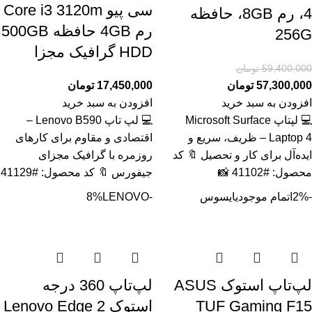
سی پیو Core i3 3120m
4، رم 8GB، حافظه
رم 4GB حافظه 500GB
256G
HDD گرافیک مجزا
59,400,000
تومان
57,300,000
تومان
17,450,000
تومان
افزودن به سبد خرید
افزودن به سبد خرید
💻 لپتاپ Microsoft Surface
💻 لپ تاپ Lenovo B590 –
Laptop 4 – ظریف، سریع و
اقتصادی و مقاوم برای کارهای
ایده‌آل برای کار و تحصیل 🔖 کد
روزمره با گرافیک مجزای
محصول: #41102 📸
جیفورس 🔖 کد محصول: #41129
-2%
اتمام موجودی
ایسوس
-8%
LENOVO
لپ‌تاپ استوک ASUS
لپ‌تاپ 360 درجه
TUF Gaming F15
استوک Lenovo Edge 2