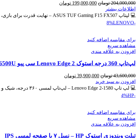
قیمت
قیمت
204,000,000
تومان
199,000,000
تومان
اصلی
فعلی
اطلاعات بیشتر
204,000,000 تومان
199,000,000 تومان
💻 لپتاپ ASUS TUF Gaming F15 FX507 – نهایت قدرت برای بازی، طراحی و برنامه‌نویسی 🔖 کد محصول: #41134 💰
بود.
است.
LENOVO
-8%
برای مقایسه اضافه کنید
مشاهده سریع
افزودن به علاقه مندی
لپ‌تاپ 360 درجه استوک Lenovo Edge 2 سی پیو Core i7-6500U | رم 8GB | حافظه SSD 256GB لمسی
قیمت
قیمت
43,600,000
تومان
39,900,000
تومان
اصلی
فعلی
افزودن به سبد خرید
43,600,000 تومان
39,900,000 تومان
💻 لپ تاپ Lenovo Edge 2-1580 – لپ‌تاپ لمسی ۳۶۰ درجه، شیک و کاربردی 🔖 کد محصول: #41137 🎁 #ارسال_رایگان
بود.
است.
HP
-4%
برای مقایسه اضافه کنید
مشاهده سریع
افزودن به علاقه مندی
تبلت ویندوزی استوک HP – نسل ۷ با صفحه لمسی IPS