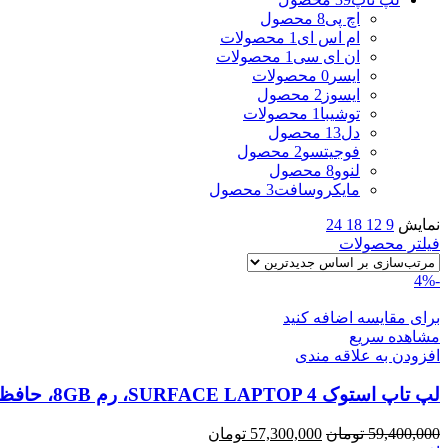
اچ پی
8 محصول
ام اس ای
1 محصولات
ان ای سی
1 محصولات
ایسر
0 محصولات
ایسوز
2 محصول
توشیبا
1 محصولات
دل
13 محصول
فوجیتسو
2 محصول
لنوو
8 محصول
مایکروسافت
3 محصول
نمایش
9
12
18
24
فیلتر محصولات
-4%
برای مقایسه اضافه کنید
مشاهده سریع
افزودن به علاقه مندی
لپ تاپ استوک SURFACE LAPTOP 4، رم 8GB، حافظه 256G
قیمت
قیمت
59,400,000
تومان
57,300,000
تومان