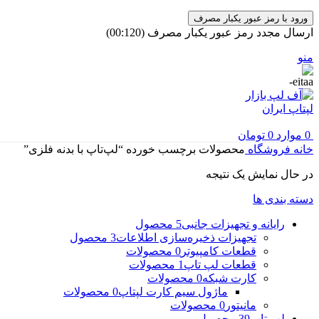
ورود با رمز عبور یکبار مصرف
ارسال مجدد رمز عبور یکبار مصرف
(00:
120
)
منو
0
موارد
0
تومان
خانه
فروشگاه
محصولات برچسب خورده “لپ‌تاپ با بدنه فلزی”
در حال نمایش یک نتیجه
دسته بندی ها
رایانه و تجهیزات جانبی
5 محصول
تجهیزات ذخیره‌سازی اطلاعات
3 محصول
قطعات کامپیوتر
0 محصولات
قطعات لپ تاپ
1 محصولات
کارت شبکه
0 محصولات
ماژول سیم کارت لپتاپ
0 محصولات
مانیتور
0 محصولات
لپ تاپ
39 محصول