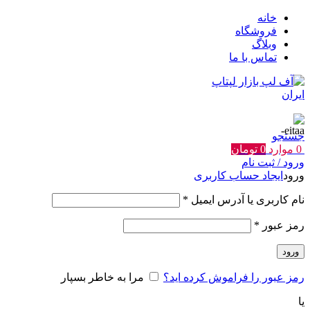
خانه
فروشگاه
وبلاگ
تماس با ما
جستجو
0
موارد
0
تومان
ورود / ثبت نام
ورود
ایجاد حساب کاربری
الزامی
نام کاربری یا آدرس ایمیل
*
الزامی
رمز عبور
*
ورود
رمز عبور را فراموش کرده اید؟
مرا به خاطر بسپار
یا