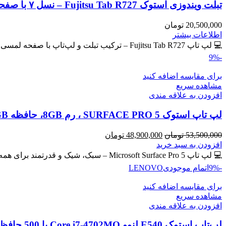
تبلت ویندوزی استوک Fujitsu Tab R727 – نسل ۷ با صفحه لمسی IPS
20,500,000
تومان
اطلاعات بیشتر
💻 لپ تاپ Fujitsu Tab R727 – ترکیب تبلت و لپ‌تاپ با صفحه لمسی IPS 🔖 کد محصول: #40765 💎
-9%
برای مقایسه اضافه کنید
مشاهده سریع
افزودن به علاقه مندی
لپ تاپ استوک SURFACE PRO 5 ، رم 8GB، حافظه 256GB
قیمت
قیمت
53,500,000
تومان
48,900,000
تومان
اصلی
فعلی
افزودن به سبد خرید
53,500,000 تومان
48,900,000 تومان
💻 لپ تاپ Microsoft Surface Pro 5 – سبک، شیک و قدرتمند برای همه جا! سیم کارت خور 🔖 کد
بود.
است.
-9%
اتمام موجودی
LENOVO
برای مقایسه اضافه کنید
مشاهده سریع
افزودن به علاقه مندی
لپ‌تاپ استوک E540 لنوو Core i7-4702MQ با 500 حافظه و رم 8GB