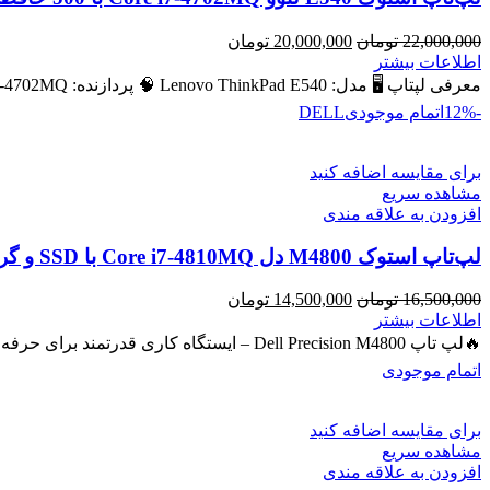
قیمت
قیمت
22,000,000
تومان
20,000,000
تومان
اصلی
فعلی
اطلاعات بیشتر
22,000,000 تومان
20,000,000 تومان
معرفی لپتاپ 🖥️ مدل: Lenovo ThinkPad E540 🧠 پردازنده: Intel Core i7‑4702MQ – نسل ۴ 💾 رم: 8 GB (قابل ارتقا
بود.
است.
-12%
اتمام موجودی
DELL
برای مقایسه اضافه کنید
مشاهده سریع
افزودن به علاقه مندی
لپ‌تاپ استوک M4800 دل Core i7-4810MQ با SSD و گرافیک NVIDIA Quadro 2GB
قیمت
قیمت
16,500,000
تومان
14,500,000
تومان
اصلی
فعلی
اطلاعات بیشتر
16,500,000 تومان
14,500,000 تومان
🔥لپ تاپ Dell Precision M4800 – ایستگاه کاری قدرتمند برای حرفه‌ای‌ها 🔖 کد محصول: #40743 💻 لپ‌تاپ حرفه‌ای با پردازنده
بود.
است.
اتمام موجودی
برای مقایسه اضافه کنید
مشاهده سریع
افزودن به علاقه مندی