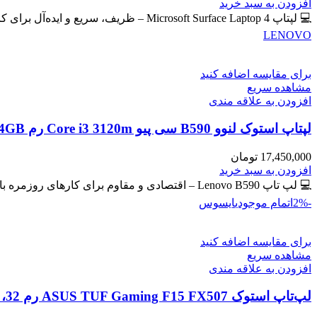
اصلی
فعلی
افزودن به سبد خرید
59,400,000 تومان
57,300,000 تومان
💻 لپتاپ Microsoft Surface Laptop 4 – ظریف، سریع و ایده‌آل برای کار و تحصیل 🔖 کد محصول: #41102 📸
بود.
است.
LENOVO
برای مقایسه اضافه کنید
مشاهده سریع
افزودن به علاقه مندی
لپتاپ استوک لنوو B590 سی پیو Core i3 3120m رم 4GB حافظه 500GB HDD گرافیک مجزا
17,450,000
تومان
افزودن به سبد خرید
💻 لپ تاپ Lenovo B590 – اقتصادی و مقاوم برای کارهای روزمره با گرافیک مجزای جیفورس 🔖 کد محصول: #41129
-2%
اتمام موجودی
ایسوس
برای مقایسه اضافه کنید
مشاهده سریع
افزودن به علاقه مندی
لپ‌تاپ استوک ASUS TUF Gaming F15 FX507 رم 32، 512GB، گرافیک 8GB