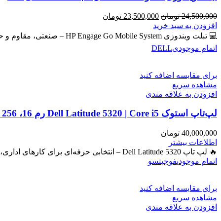
قیمت
قیمت
24,500,000
تومان
23,500,000
تومان
اصلی
فعلی
افزودن به سبد خرید
24,500,000 تومان
23,500,000 تومان
💻 تبلت ویندوزی HP Engage Go Mobile System – صنعتی، مقاوم و حرفه‌ای برای امور روزمره و دانشجویی و فروشگاهی
بود.
است.
اتمام موجودی
DELL
برای مقایسه اضافه کنید
مشاهده سریع
افزودن به علاقه مندی
لپ‌تاپ استوک Dell Latitude 5320 | Core i5 رم 16، SSD 256، گرافیک Iris
40,000,000
تومان
اطلاعات بیشتر
🔥 لپ تاپ Dell Latitude 5320 – انتخابی حرفه‌ای برای کارهای اداری، دانشجویی و برنامه‌نویسی 🔖 کد محصول: #41050 بررسی
اتمام موجودی
فوجیتسو
برای مقایسه اضافه کنید
مشاهده سریع
افزودن به علاقه مندی