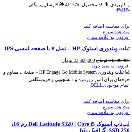
بود.
است.
و کاربردی 🔖 کد محصول: #41137 🎁 #ارسال_رایگان
HP
-4%
برای مقایسه اضافه کنید
مشاهده سریع
افزودن به علاقه مندی
تبلت ویندوزی استوک HP – نسل ۷ با صفحه لمسی IPS
قیمت
قیمت
24,500,000
تومان
23,500,000
تومان
اصلی
فعلی
افزودن به سبد خرید
24,500,000 تومان
23,500,000 تومان
💻 تبلت ویندوزی HP Engage Go Mobile System – صنعتی، مقاوم و
بود.
است.
حرفه‌ای برای امور روزمره و دانشجویی و فروشگاهی
اتمام موجودی
DELL
برای مقایسه اضافه کنید
مشاهده سریع
افزودن به علاقه مندی
لپ‌تاپ استوک Dell Latitude 5320 | Core i5 رم 16،
SSD 256، گرافیک Iris