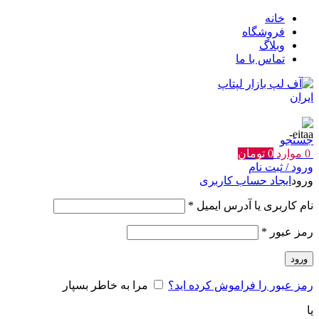
خانه
فروشگاه
وبلاگ
تماس با ما
جستجو
0
موارد
0
تومان
ورود / ثبت نام
ورود
ایجاد حساب کاربری
الزامی
نام کاربری یا آدرس ایمیل
*
الزامی
رمز عبور
*
ورود
رمز عبور را فراموش کرده اید؟
مرا به خاطر بسپار
یا