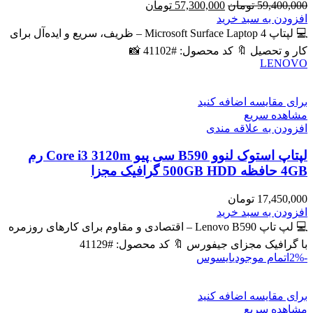
قیمت
قیمت
59,400,000
تومان
57,300,000
تومان
اصلی
فعلی
افزودن به سبد خرید
59,400,000 تومان
57,300,000 تومان
💻 لپتاپ Microsoft Surface Laptop 4 – ظریف، سریع و ایده‌آل برای
بود.
است.
کار و تحصیل 🔖 کد محصول: #41102 📸
LENOVO
برای مقایسه اضافه کنید
مشاهده سریع
افزودن به علاقه مندی
لپتاپ استوک لنوو B590 سی پیو Core i3 3120m رم
4GB حافظه 500GB HDD گرافیک مجزا
17,450,000
تومان
افزودن به سبد خرید
💻 لپ تاپ Lenovo B590 – اقتصادی و مقاوم برای کارهای روزمره
با گرافیک مجزای جیفورس 🔖 کد محصول: #41129
-2%
اتمام موجودی
ایسوس
برای مقایسه اضافه کنید
مشاهده سریع