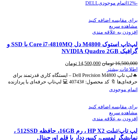
-12%
اتمام موجودی
DELL
برای مقایسه اضافه کنید
مشاهده سریع
افزودن به علاقه مندی
لپ‌تاپ استوک M4800 دل Core i7-4810MQ با SSD و
گرافیک NVIDIA Quadro 2GB
قیمت
قیمت
16,500,000
تومان
14,500,000
تومان
اصلی
فعلی
اطلاعات بیشتر
16,500,000 تومان
14,500,000 تومان
🔥لپ تاپ Dell Precision M4800 – ایستگاه کاری قدرتمند برای
بود.
است.
حرفه‌ای‌ها 🔖 کد محصول: #40743 💻 لپ‌تاپ حرفه‌ای با پردازنده
اتمام موجودی
برای مقایسه اضافه کنید
مشاهده سریع
افزودن به علاقه مندی
لپ تاپ/تبلت HP X2 ، رم 16GB، حافظه 512SSD ،
نمایشگر لمسی، کیبورددار با قلم اورجینال