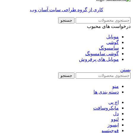
کاری از گروه طراحی سایت آسان وب
جستجو
درخواست های محبوب
موبایل
گوشی
سامسونگ
گوشی سامسونگ
موبایل های پرفروش
بستن
جستجو
منو
دسته بندی ها
اچ پی
مایکروسافت
دل
لنوو
ایسوز
فوجیتسو