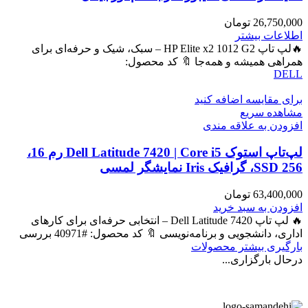
26,750,000
تومان
اطلاعات بیشتر
🔥لپ تاپ HP Elite x2 1012 G2 – سبک، شیک و حرفه‌ای برای
همراهی همیشه و همه‌جا 🔖 کد محصول:
DELL
برای مقایسه اضافه کنید
مشاهده سریع
افزودن به علاقه مندی
لپ‌تاپ استوک Dell Latitude 7420 | Core i5 رم 16،
SSD 256، گرافیک Iris نمایشگر لمسی
63,400,000
تومان
افزودن به سبد خرید
🔥 لپ تاپ Dell Latitude 7420 – انتخابی حرفه‌ای برای کارهای
اداری، دانشجویی و برنامه‌نویسی 🔖 کد محصول: #40971 بررسی
بارگیری بیشتر محصولات
درحال بارگزاری...