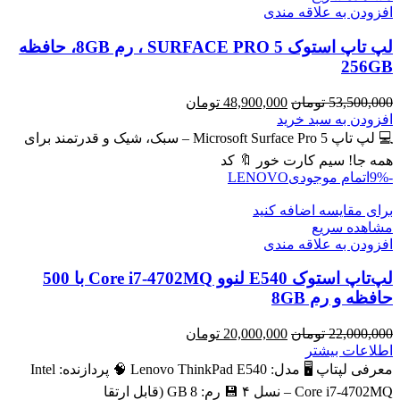
افزودن به علاقه مندی
لپ تاپ استوک SURFACE PRO 5 ، رم 8GB، حافظه
256GB
قیمت
قیمت
53,500,000
تومان
48,900,000
تومان
اصلی
فعلی
افزودن به سبد خرید
53,500,000 تومان
48,900,000 تومان
💻 لپ تاپ Microsoft Surface Pro 5 – سبک، شیک و قدرتمند برای
بود.
است.
همه جا! سیم کارت خور 🔖 کد
-9%
اتمام موجودی
LENOVO
برای مقایسه اضافه کنید
مشاهده سریع
افزودن به علاقه مندی
لپ‌تاپ استوک E540 لنوو Core i7-4702MQ با 500
حافظه و رم 8GB
قیمت
قیمت
22,000,000
تومان
20,000,000
تومان
اصلی
فعلی
اطلاعات بیشتر
22,000,000 تومان
20,000,000 تومان
معرفی لپتاپ 🖥️ مدل: Lenovo ThinkPad E540 🧠 پردازنده: Intel
بود.
است.
Core i7‑4702MQ – نسل ۴ 💾 رم: 8 GB (قابل ارتقا