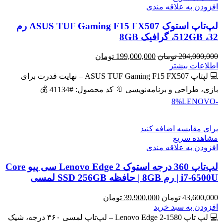
افزودن به علاقه مندی
لپ‌تاپ استوک ASUS TUF Gaming F15 FX507 رم
32، 512GB، گرافیک 8GB
قیمت
قیمت
204,000,000
تومان
199,000,000
تومان
اصلی
فعلی
اطلاعات بیشتر
204,000,000 تومان
199,000,000 تومان
💻 لپتاپ ASUS TUF Gaming F15 FX507 – نهایت قدرت برای
بود.
است.
بازی، طراحی و برنامه‌نویسی 🔖 کد محصول: #41134 💰
LENOVO
-8%
برای مقایسه اضافه کنید
مشاهده سریع
افزودن به علاقه مندی
لپ‌تاپ 360 درجه استوک Lenovo Edge 2 سی پیو Core
i7-6500U | رم 8GB | حافظه SSD 256GB لمسی
قیمت
قیمت
43,600,000
تومان
39,900,000
تومان
اصلی
فعلی
افزودن به سبد خرید
43,600,000 تومان
39,900,000 تومان
💻 لپ تاپ Lenovo Edge 2-1580 – لپ‌تاپ لمسی ۳۶۰ درجه، شیک