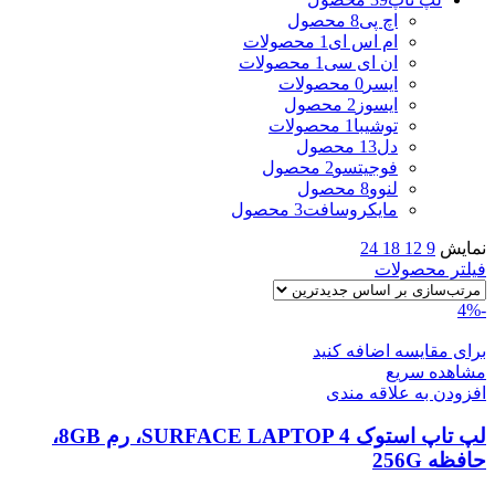
اچ پی
8 محصول
ام اس ای
1 محصولات
ان ای سی
1 محصولات
ایسر
0 محصولات
ایسوز
2 محصول
توشیبا
1 محصولات
دل
13 محصول
فوجیتسو
2 محصول
لنوو
8 محصول
مایکروسافت
3 محصول
نمایش
9
12
18
24
فیلتر محصولات
-4%
برای مقایسه اضافه کنید
مشاهده سریع
افزودن به علاقه مندی
لپ تاپ استوک SURFACE LAPTOP 4، رم 8GB،
حافظه 256G