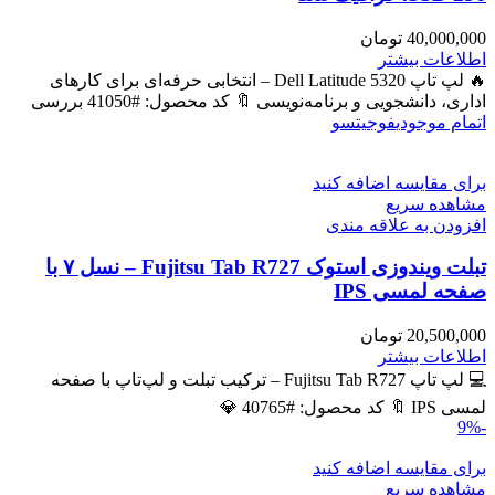
40,000,000
تومان
اطلاعات بیشتر
🔥 لپ تاپ Dell Latitude 5320 – انتخابی حرفه‌ای برای کارهای
اداری، دانشجویی و برنامه‌نویسی 🔖 کد محصول: #41050 بررسی
اتمام موجودی
فوجیتسو
برای مقایسه اضافه کنید
مشاهده سریع
افزودن به علاقه مندی
تبلت ویندوزی استوک Fujitsu Tab R727 – نسل ۷ با
صفحه لمسی IPS
20,500,000
تومان
اطلاعات بیشتر
💻 لپ تاپ Fujitsu Tab R727 – ترکیب تبلت و لپ‌تاپ با صفحه
لمسی IPS 🔖 کد محصول: #40765 💎
-9%
برای مقایسه اضافه کنید
مشاهده سریع