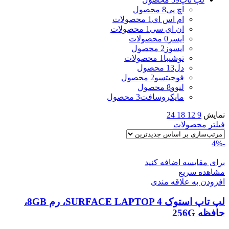
اچ پی
8 محصول
ام اس ای
1 محصولات
ان ای سی
1 محصولات
ایسر
0 محصولات
ایسوز
2 محصول
توشیبا
1 محصولات
دل
13 محصول
فوجیتسو
2 محصول
لنوو
8 محصول
مایکروسافت
3 محصول
نمایش
9
12
18
24
فیلتر محصولات
-4%
برای مقایسه اضافه کنید
مشاهده سریع
افزودن به علاقه مندی
لپ تاپ استوک SURFACE LAPTOP 4، رم 8GB،
حافظه 256G