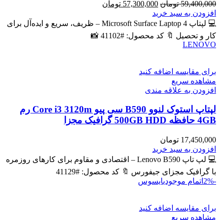
قیمت
قیمت
59,400,000
تومان
57,300,000
تومان
اصلی
فعلی
افزودن به سبد خرید
59,400,000 تومان
57,300,000 تومان
💻 لپتاپ Microsoft Surface Laptop 4 – ظریف، سریع و ایده‌آل برای
بود.
است.
کار و تحصیل 🔖 کد محصول: #41102 📸
LENOVO
برای مقایسه اضافه کنید
مشاهده سریع
افزودن به علاقه مندی
لپتاپ استوک لنوو B590 سی پیو Core i3 3120m رم
4GB حافظه 500GB HDD گرافیک مجزا
17,450,000
تومان
افزودن به سبد خرید
💻 لپ تاپ Lenovo B590 – اقتصادی و مقاوم برای کارهای روزمره
با گرافیک مجزای جیفورس 🔖 کد محصول: #41129
-2%
اتمام موجودی
ایسوس
برای مقایسه اضافه کنید
مشاهده سریع