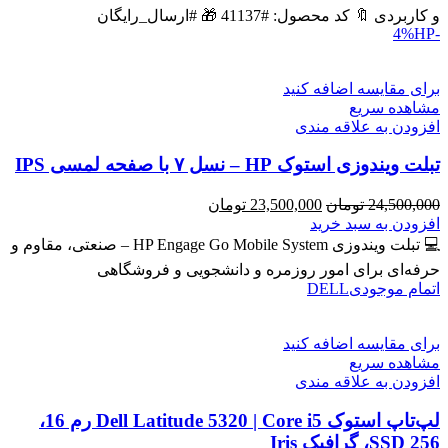
بود.
است.
و کاربردی 🔖 کد محصول: #41137 🎁 #ارسال_رایگان
HP
-4%
برای مقایسه اضافه کنید
مشاهده سریع
افزودن به علاقه مندی
تبلت ویندوزی استوک HP – نسل ۷ با صفحه لمسی IPS
قیمت
قیمت
24,500,000
تومان
23,500,000
تومان
اصلی
فعلی
افزودن به سبد خرید
24,500,000 تومان
23,500,000 تومان
💻 تبلت ویندوزی HP Engage Go Mobile System – صنعتی، مقاوم و
بود.
است.
حرفه‌ای برای امور روزمره و دانشجویی و فروشگاهی
اتمام موجودی
DELL
برای مقایسه اضافه کنید
مشاهده سریع
افزودن به علاقه مندی
لپ‌تاپ استوک Dell Latitude 5320 | Core i5 رم 16،
SSD 256، گرافیک Iris