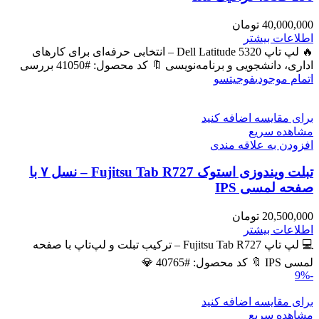
40,000,000
تومان
اطلاعات بیشتر
🔥 لپ تاپ Dell Latitude 5320 – انتخابی حرفه‌ای برای کارهای
اداری، دانشجویی و برنامه‌نویسی 🔖 کد محصول: #41050 بررسی
اتمام موجودی
فوجیتسو
برای مقایسه اضافه کنید
مشاهده سریع
افزودن به علاقه مندی
تبلت ویندوزی استوک Fujitsu Tab R727 – نسل ۷ با
صفحه لمسی IPS
20,500,000
تومان
اطلاعات بیشتر
💻 لپ تاپ Fujitsu Tab R727 – ترکیب تبلت و لپ‌تاپ با صفحه
لمسی IPS 🔖 کد محصول: #40765 💎
-9%
برای مقایسه اضافه کنید
مشاهده سریع