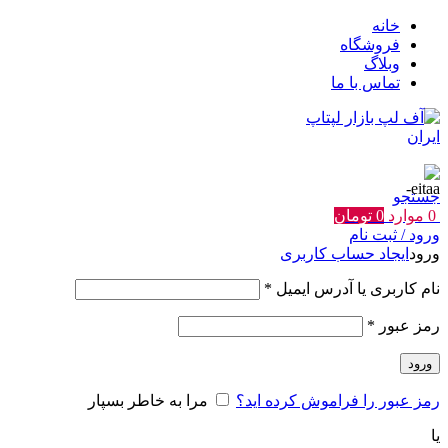
خانه
فروشگاه
وبلاگ
تماس با ما
جستجو
0
موارد
0
تومان
ورود / ثبت نام
ورود
ایجاد حساب کاربری
الزامی
نام کاربری یا آدرس ایمیل
*
الزامی
رمز عبور
*
ورود
رمز عبور را فراموش کرده اید؟
مرا به خاطر بسپار
یا