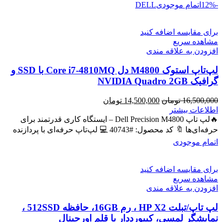
-12%
اتمام موجودی
DELL
برای مقایسه اضافه کنید
مشاهده سریع
افزودن به علاقه مندی
لپ‌تاپ استوک M4800 دل Core i7-4810MQ با SSD و
گرافیک NVIDIA Quadro 2GB
قیمت
قیمت
16,500,000
تومان
14,500,000
تومان
اصلی
فعلی
اطلاعات بیشتر
16,500,000 تومان
14,500,000 تومان
🔥لپ تاپ Dell Precision M4800 – ایستگاه کاری قدرتمند برای
بود.
است.
حرفه‌ای‌ها 🔖 کد محصول: #40743 💻 لپ‌تاپ حرفه‌ای با پردازنده
اتمام موجودی
برای مقایسه اضافه کنید
مشاهده سریع
افزودن به علاقه مندی
لپ تاپ/تبلت HP X2 ، رم 16GB، حافظه 512SSD ،
نمایشگر لمسی، کیبورددار با قلم اورجینال