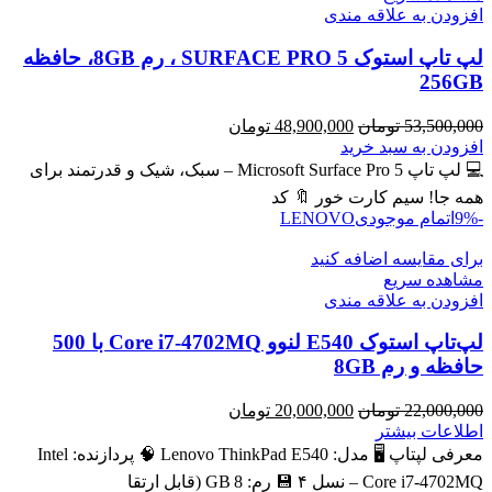
افزودن به علاقه مندی
لپ تاپ استوک SURFACE PRO 5 ، رم 8GB، حافظه
256GB
قیمت
قیمت
53,500,000
تومان
48,900,000
تومان
اصلی
فعلی
افزودن به سبد خرید
53,500,000 تومان
48,900,000 تومان
💻 لپ تاپ Microsoft Surface Pro 5 – سبک، شیک و قدرتمند برای
بود.
است.
همه جا! سیم کارت خور 🔖 کد
-9%
اتمام موجودی
LENOVO
برای مقایسه اضافه کنید
مشاهده سریع
افزودن به علاقه مندی
لپ‌تاپ استوک E540 لنوو Core i7-4702MQ با 500
حافظه و رم 8GB
قیمت
قیمت
22,000,000
تومان
20,000,000
تومان
اصلی
فعلی
اطلاعات بیشتر
22,000,000 تومان
20,000,000 تومان
معرفی لپتاپ 🖥️ مدل: Lenovo ThinkPad E540 🧠 پردازنده: Intel
بود.
است.
Core i7‑4702MQ – نسل ۴ 💾 رم: 8 GB (قابل ارتقا