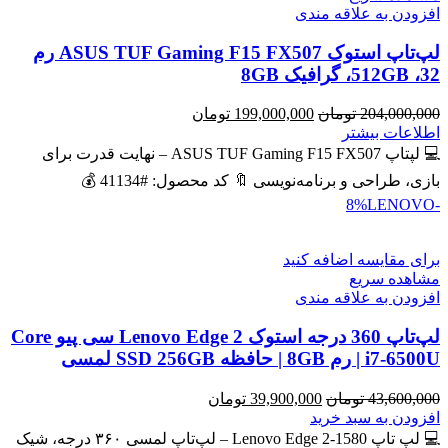
افزودن به علاقه مندی
لپ‌تاپ استوک ASUS TUF Gaming F15 FX507 رم
32، 512GB، گرافیک 8GB
قیمت
قیمت
204,000,000
تومان
199,000,000
تومان
اصلی
فعلی
اطلاعات بیشتر
204,000,000 تومان
199,000,000 تومان
💻 لپتاپ ASUS TUF Gaming F15 FX507 – نهایت قدرت برای
بود.
است.
بازی، طراحی و برنامه‌نویسی 🔖 کد محصول: #41134 💰
LENOVO
-8%
برای مقایسه اضافه کنید
مشاهده سریع
افزودن به علاقه مندی
لپ‌تاپ 360 درجه استوک Lenovo Edge 2 سی پیو Core
i7-6500U | رم 8GB | حافظه SSD 256GB لمسی
قیمت
قیمت
43,600,000
تومان
39,900,000
تومان
اصلی
فعلی
افزودن به سبد خرید
43,600,000 تومان
39,900,000 تومان
💻 لپ تاپ Lenovo Edge 2-1580 – لپ‌تاپ لمسی ۳۶۰ درجه، شیک