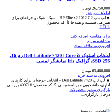
26,750,000
تومان
اطلاعات بیشتر
🔥لپ تاپ HP Elite x2 1012 G2 – سبک، شیک و حرفه‌ای برای
همراهی همیشه و همه‌جا 🔖 کد محصول:
DELL
برای مقایسه اضافه کنید
مشاهده سریع
افزودن به علاقه مندی
لپ‌تاپ استوک Dell Latitude 7420 | Core i5 رم 16،
SSD 256، گرافیک Iris نمایشگر لمسی
63,400,000
تومان
افزودن به سبد خرید
🔥 لپ تاپ Dell Latitude 7420 – انتخابی حرفه‌ای برای کارهای
اداری، دانشجویی و برنامه‌نویسی 🔖 کد محصول: #40971 بررسی
بارگیری بیشتر محصولات
درحال بارگزاری...