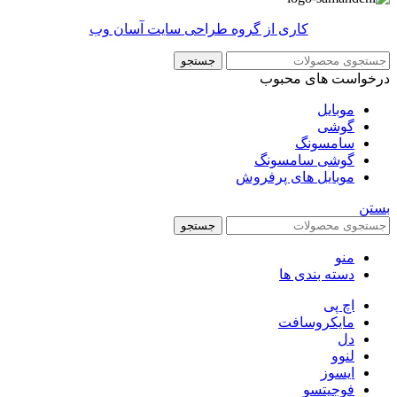
کاری از گروه طراحی سایت آسان وب
جستجو
درخواست های محبوب
موبایل
گوشی
سامسونگ
گوشی سامسونگ
موبایل های پرفروش
بستن
جستجو
منو
دسته بندی ها
اچ پی
مایکروسافت
دل
لنوو
ایسوز
فوجیتسو