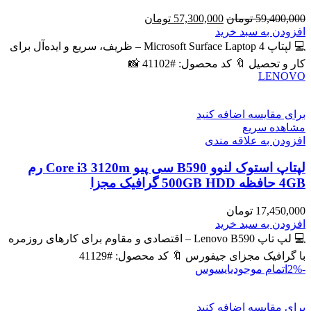
قیمت
قیمت
59,400,000
تومان
57,300,000
تومان
اصلی
فعلی
افزودن به سبد خرید
59,400,000 تومان
57,300,000 تومان
💻 لپتاپ Microsoft Surface Laptop 4 – ظریف، سریع و ایده‌آل برای
بود.
است.
کار و تحصیل 🔖 کد محصول: #41102 📸
LENOVO
برای مقایسه اضافه کنید
مشاهده سریع
افزودن به علاقه مندی
لپتاپ استوک لنوو B590 سی پیو Core i3 3120m رم
4GB حافظه 500GB HDD گرافیک مجزا
17,450,000
تومان
افزودن به سبد خرید
💻 لپ تاپ Lenovo B590 – اقتصادی و مقاوم برای کارهای روزمره
با گرافیک مجزای جیفورس 🔖 کد محصول: #41129
-2%
اتمام موجودی
ایسوس
برای مقایسه اضافه کنید