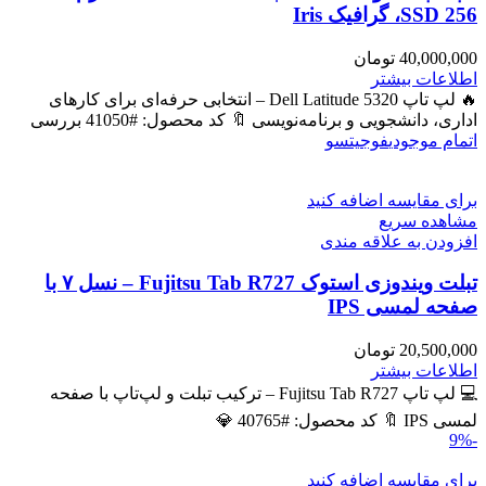
SSD 256، گرافیک Iris
40,000,000
تومان
اطلاعات بیشتر
🔥 لپ تاپ Dell Latitude 5320 – انتخابی حرفه‌ای برای کارهای
اداری، دانشجویی و برنامه‌نویسی 🔖 کد محصول: #41050 بررسی
اتمام موجودی
فوجیتسو
برای مقایسه اضافه کنید
مشاهده سریع
افزودن به علاقه مندی
تبلت ویندوزی استوک Fujitsu Tab R727 – نسل ۷ با
صفحه لمسی IPS
20,500,000
تومان
اطلاعات بیشتر
💻 لپ تاپ Fujitsu Tab R727 – ترکیب تبلت و لپ‌تاپ با صفحه
لمسی IPS 🔖 کد محصول: #40765 💎
-9%
برای مقایسه اضافه کنید