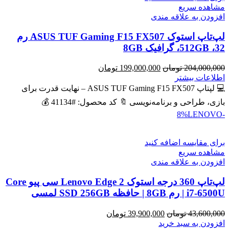
مشاهده سریع
افزودن به علاقه مندی
لپ‌تاپ استوک ASUS TUF Gaming F15 FX507 رم
32، 512GB، گرافیک 8GB
قیمت
قیمت
204,000,000
تومان
199,000,000
تومان
اصلی
فعلی
اطلاعات بیشتر
204,000,000 تومان
199,000,000 تومان
💻 لپتاپ ASUS TUF Gaming F15 FX507 – نهایت قدرت برای
بود.
است.
بازی، طراحی و برنامه‌نویسی 🔖 کد محصول: #41134 💰
LENOVO
-8%
برای مقایسه اضافه کنید
مشاهده سریع
افزودن به علاقه مندی
لپ‌تاپ 360 درجه استوک Lenovo Edge 2 سی پیو Core
i7-6500U | رم 8GB | حافظه SSD 256GB لمسی
قیمت
قیمت
43,600,000
تومان
39,900,000
تومان
اصلی
فعلی
افزودن به سبد خرید