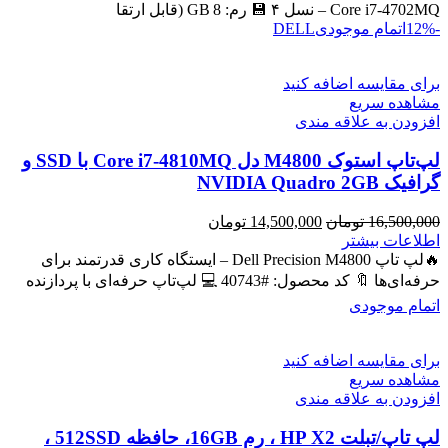
بود.
است.
Core i7‑4702MQ – نسل ۴ 💾 رم: 8 GB (قابل ارتقا
-12%
اتمام موجودی
DELL
برای مقایسه اضافه کنید
مشاهده سریع
افزودن به علاقه مندی
لپ‌تاپ استوک M4800 دل Core i7-4810MQ با SSD و
گرافیک NVIDIA Quadro 2GB
قیمت
قیمت
16,500,000
تومان
14,500,000
تومان
اصلی
فعلی
اطلاعات بیشتر
16,500,000 تومان
14,500,000 تومان
🔥لپ تاپ Dell Precision M4800 – ایستگاه کاری قدرتمند برای
بود.
است.
حرفه‌ای‌ها 🔖 کد محصول: #40743 💻 لپ‌تاپ حرفه‌ای با پردازنده
اتمام موجودی
برای مقایسه اضافه کنید
مشاهده سریع
افزودن به علاقه مندی
لپ تاپ/تبلت HP X2 ، رم 16GB، حافظه 512SSD ،