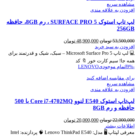
مشاهده سریع
افزودن به علاقه مندی
لپ تاپ استوک SURFACE PRO 5 ، رم 8GB، حافظه
256GB
قیمت
قیمت
53,500,000
تومان
48,900,000
تومان
اصلی
فعلی
افزودن به سبد خرید
53,500,000 تومان
48,900,000 تومان
💻 لپ تاپ Microsoft Surface Pro 5 – سبک، شیک و قدرتمند برای
بود.
است.
همه جا! سیم کارت خور 🔖 کد
-9%
اتمام موجودی
LENOVO
برای مقایسه اضافه کنید
مشاهده سریع
افزودن به علاقه مندی
لپ‌تاپ استوک E540 لنوو Core i7-4702MQ با 500
حافظه و رم 8GB
قیمت
قیمت
22,000,000
تومان
20,000,000
تومان
اصلی
فعلی
اطلاعات بیشتر
22,000,000 تومان
20,000,000 تومان
معرفی لپتاپ 🖥️ مدل: Lenovo ThinkPad E540 🧠 پردازنده: Intel