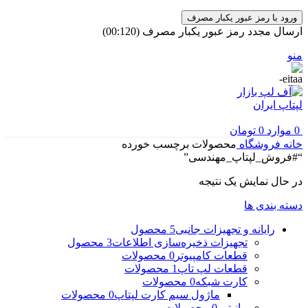
ورود با رمز عبور یکبار مصرف
ارسال مجدد رمز عبور یکبار مصرف
(00:
120
)
منو
0
موارد
0
تومان
خانه
فروشگاه
محصولات برچسب خورده
“#فروش_لپتاپ_مهندسی”
در حال نمایش یک نتیجه
دسته بندی ها
رایانه و تجهیزات جانبی
5 محصول
تجهیزات ذخیره‌سازی اطلاعات
3 محصول
قطعات کامپیوتر
0 محصولات
قطعات لپ تاپ
1 محصولات
کارت شبکه
0 محصولات
ماژول سیم کارت لپتاپ
0 محصولات
مانیتور
0 محصولات