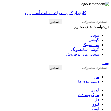
کاری از گروه طراحی سایت آسان وب
جستجو
درخواست های محبوب
موبایل
گوشی
سامسونگ
گوشی سامسونگ
موبایل های پرفروش
بستن
جستجو
منو
دسته بندی ها
اچ پی
مایکروسافت
دل
لنوو
ایسوز