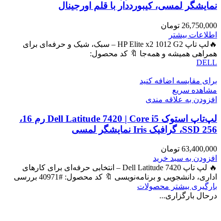
نمایشگر لمسی، کیبورددار با قلم اورجینال
26,750,000
تومان
اطلاعات بیشتر
🔥لپ تاپ HP Elite x2 1012 G2 – سبک، شیک و حرفه‌ای برای
همراهی همیشه و همه‌جا 🔖 کد محصول:
DELL
برای مقایسه اضافه کنید
مشاهده سریع
افزودن به علاقه مندی
لپ‌تاپ استوک Dell Latitude 7420 | Core i5 رم 16،
SSD 256، گرافیک Iris نمایشگر لمسی
63,400,000
تومان
افزودن به سبد خرید
🔥 لپ تاپ Dell Latitude 7420 – انتخابی حرفه‌ای برای کارهای
اداری، دانشجویی و برنامه‌نویسی 🔖 کد محصول: #40971 بررسی
بارگیری بیشتر محصولات
درحال بارگزاری...