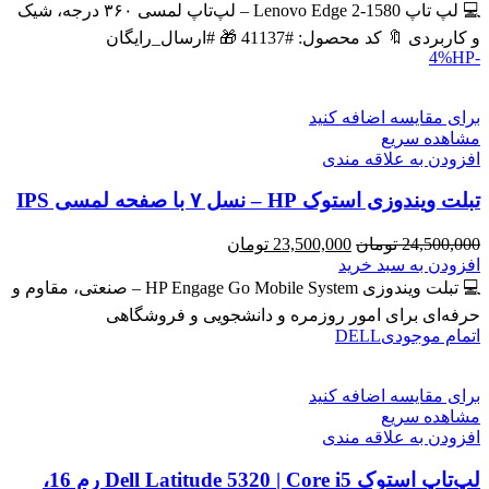
43,600,000 تومان
39,900,000 تومان
💻 لپ تاپ Lenovo Edge 2-1580 – لپ‌تاپ لمسی ۳۶۰ درجه، شیک
بود.
است.
و کاربردی 🔖 کد محصول: #41137 🎁 #ارسال_رایگان
HP
-4%
برای مقایسه اضافه کنید
مشاهده سریع
افزودن به علاقه مندی
تبلت ویندوزی استوک HP – نسل ۷ با صفحه لمسی IPS
قیمت
قیمت
24,500,000
تومان
23,500,000
تومان
اصلی
فعلی
افزودن به سبد خرید
24,500,000 تومان
23,500,000 تومان
💻 تبلت ویندوزی HP Engage Go Mobile System – صنعتی، مقاوم و
بود.
است.
حرفه‌ای برای امور روزمره و دانشجویی و فروشگاهی
اتمام موجودی
DELL
برای مقایسه اضافه کنید
مشاهده سریع
افزودن به علاقه مندی
لپ‌تاپ استوک Dell Latitude 5320 | Core i5 رم 16،