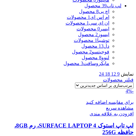
لپ تاپ
39 محصول
اچ پی
8 محصول
ام اس ای
1 محصولات
ان ای سی
1 محصولات
ایسر
0 محصولات
ایسوز
2 محصول
توشیبا
1 محصولات
دل
13 محصول
فوجیتسو
2 محصول
لنوو
8 محصول
مایکروسافت
3 محصول
نمایش
9
12
18
24
فیلتر محصولات
-4%
برای مقایسه اضافه کنید
مشاهده سریع
افزودن به علاقه مندی
لپ تاپ استوک SURFACE LAPTOP 4، رم 8GB،
حافظه 256G