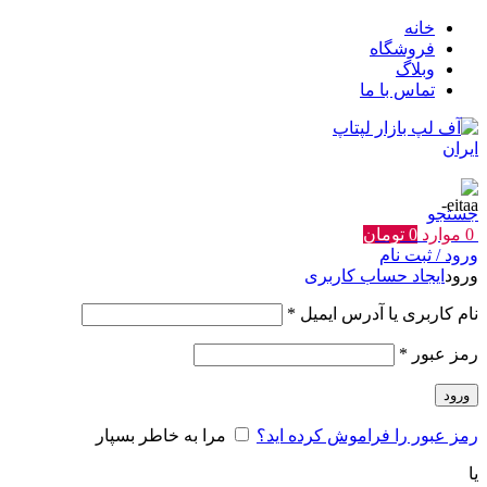
خانه
فروشگاه
وبلاگ
تماس با ما
جستجو
0
موارد
0
تومان
ورود / ثبت نام
ورود
ایجاد حساب کاربری
الزامی
نام کاربری یا آدرس ایمیل
*
الزامی
رمز عبور
*
ورود
رمز عبور را فراموش کرده اید؟
مرا به خاطر بسپار
یا