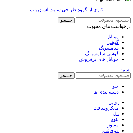
کاری از گروه طراحی سایت آسان وب
جستجو
درخواست های محبوب
موبایل
گوشی
سامسونگ
گوشی سامسونگ
موبایل های پرفروش
بستن
جستجو
منو
دسته بندی ها
اچ پی
مایکروسافت
دل
لنوو
ایسوز
فوجیتسو