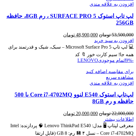
افزودن به علاقه مندی
لپ تاپ استوک SURFACE PRO 5 ، رم 8GB، حافظه
256GB
قیمت
قیمت
53,500,000
تومان
48,900,000
تومان
اصلی
فعلی
افزودن به سبد خرید
53,500,000 تومان
48,900,000 تومان
💻 لپ تاپ Microsoft Surface Pro 5 – سبک، شیک و قدرتمند برای
بود.
است.
همه جا! سیم کارت خور 🔖 کد
-9%
اتمام موجودی
LENOVO
برای مقایسه اضافه کنید
مشاهده سریع
افزودن به علاقه مندی
لپ‌تاپ استوک E540 لنوو Core i7-4702MQ با 500
حافظه و رم 8GB
قیمت
قیمت
22,000,000
تومان
20,000,000
تومان
اصلی
فعلی
اطلاعات بیشتر
22,000,000 تومان
20,000,000 تومان
معرفی لپتاپ 🖥️ مدل: Lenovo ThinkPad E540 🧠 پردازنده: Intel
بود.
است.
Core i7‑4702MQ – نسل ۴ 💾 رم: 8 GB (قابل ارتقا