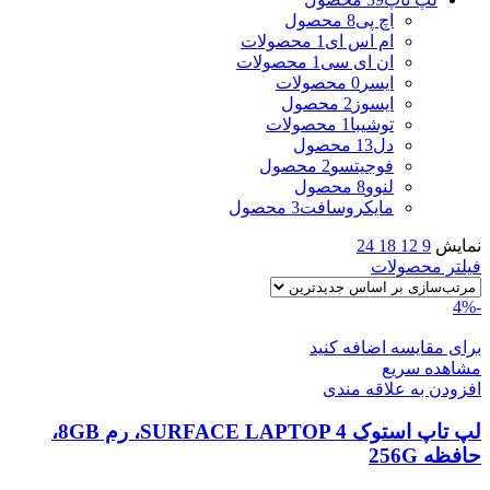
اچ پی
8 محصول
ام اس ای
1 محصولات
ان ای سی
1 محصولات
ایسر
0 محصولات
ایسوز
2 محصول
توشیبا
1 محصولات
دل
13 محصول
فوجیتسو
2 محصول
لنوو
8 محصول
مایکروسافت
3 محصول
نمایش
9
12
18
24
فیلتر محصولات
-4%
برای مقایسه اضافه کنید
مشاهده سریع
افزودن به علاقه مندی
لپ تاپ استوک SURFACE LAPTOP 4، رم 8GB،
حافظه 256G