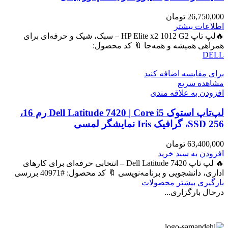
26,750,000
تومان
اطلاعات بیشتر
🔥لپ تاپ HP Elite x2 1012 G2 – سبک، شیک و حرفه‌ای برای
همراهی همیشه و همه‌جا 🔖 کد محصول:
DELL
برای مقایسه اضافه کنید
مشاهده سریع
افزودن به علاقه مندی
لپ‌تاپ استوک Dell Latitude 7420 | Core i5 رم 16،
SSD 256، گرافیک Iris نمایشگر لمسی
63,400,000
تومان
افزودن به سبد خرید
🔥 لپ تاپ Dell Latitude 7420 – انتخابی حرفه‌ای برای کارهای
اداری، دانشجویی و برنامه‌نویسی 🔖 کد محصول: #40971 بررسی
بارگیری بیشتر محصولات
درحال بارگزاری...