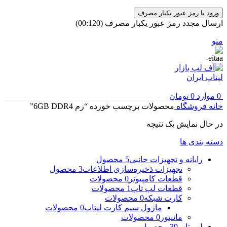
ورود با رمز عبور یکبار مصرف
ارسال مجدد رمز عبور یکبار مصرف
(00:
120
)
منو
0
موارد
0
تومان
خانه
فروشگاه
محصولات برچسب خورده “رم 6GB DDR4”
در حال نمایش یک نتیجه
دسته بندی ها
رایانه و تجهیزات جانبی
5 محصول
تجهیزات ذخیره‌سازی اطلاعات
3 محصول
قطعات کامپیوتر
0 محصولات
قطعات لپ تاپ
1 محصولات
کارت شبکه
0 محصولات
ماژول سیم کارت لپتاپ
0 محصولات
مانیتور
0 محصولات
لپ تاپ
39 محصول