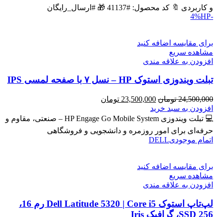
بود.
است.
و کاربردی 🔖 کد محصول: #41137 🎁 #ارسال_رایگان
HP
-4%
برای مقایسه اضافه کنید
مشاهده سریع
افزودن به علاقه مندی
تبلت ویندوزی استوک HP – نسل ۷ با صفحه لمسی IPS
قیمت
قیمت
24,500,000
تومان
23,500,000
تومان
اصلی
فعلی
افزودن به سبد خرید
24,500,000 تومان
23,500,000 تومان
💻 تبلت ویندوزی HP Engage Go Mobile System – صنعتی، مقاوم و
بود.
است.
حرفه‌ای برای امور روزمره و دانشجویی و فروشگاهی
اتمام موجودی
DELL
برای مقایسه اضافه کنید
مشاهده سریع
افزودن به علاقه مندی
لپ‌تاپ استوک Dell Latitude 5320 | Core i5 رم 16،
SSD 256، گرافیک Iris