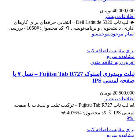
40,000,000
تومان
اطلاعات بیشتر
🔥 لپ تاپ Dell Latitude 5320 – انتخابی حرفه‌ای برای کارهای
اداری، دانشجویی و برنامه‌نویسی 🔖 کد محصول: #41050 بررسی
اتمام موجودی
فوجیتسو
برای مقایسه اضافه کنید
مشاهده سریع
افزودن به علاقه مندی
تبلت ویندوزی استوک Fujitsu Tab R727 – نسل ۷ با
صفحه لمسی IPS
20,500,000
تومان
اطلاعات بیشتر
💻 لپ تاپ Fujitsu Tab R727 – ترکیب تبلت و لپ‌تاپ با صفحه
لمسی IPS 🔖 کد محصول: #40765 💎
-9%
برای مقایسه اضافه کنید
مشاهده سریع