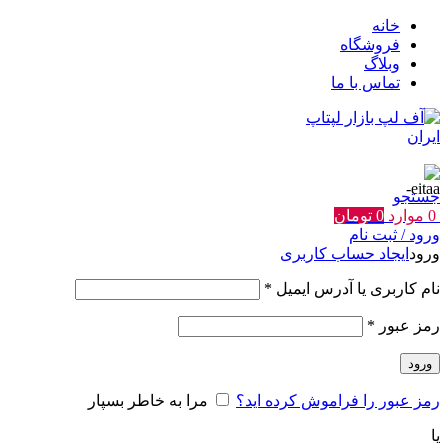
خانه
فروشگاه
وبلاگ
تماس با ما
جستجو
0
موارد
0
تومان
ورود / ثبت نام
ورود
ایجاد حساب کاربری
الزامی
نام کاربری یا آدرس ایمیل
*
الزامی
رمز عبور
*
ورود
رمز عبور را فراموش کرده اید؟
مرا به خاطر بسپار
یا