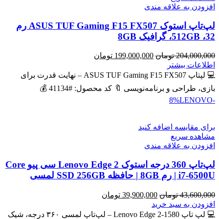
افزودن به علاقه مندی
لپ‌تاپ استوک ASUS TUF Gaming F15 FX507 رم
32، 512GB، گرافیک 8GB
قیمت
قیمت
204,000,000
تومان
199,000,000
تومان
اصلی
فعلی
اطلاعات بیشتر
204,000,000 تومان
199,000,000 تومان
💻 لپتاپ ASUS TUF Gaming F15 FX507 – نهایت قدرت برای
بود.
است.
بازی، طراحی و برنامه‌نویسی 🔖 کد محصول: #41134 💰
LENOVO
-8%
برای مقایسه اضافه کنید
مشاهده سریع
افزودن به علاقه مندی
لپ‌تاپ 360 درجه استوک Lenovo Edge 2 سی پیو Core
i7-6500U | رم 8GB | حافظه SSD 256GB لمسی
قیمت
قیمت
43,600,000
تومان
39,900,000
تومان
اصلی
فعلی
افزودن به سبد خرید
43,600,000 تومان
39,900,000 تومان
💻 لپ تاپ Lenovo Edge 2-1580 – لپ‌تاپ لمسی ۳۶۰ درجه، شیک