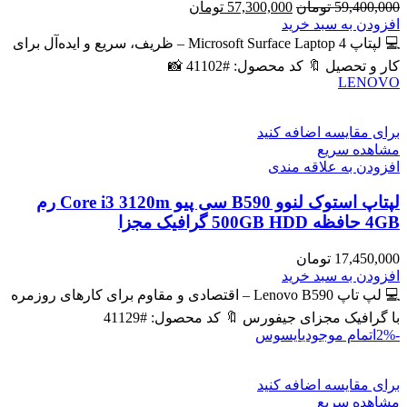
قیمت
قیمت
59,400,000
تومان
57,300,000
تومان
اصلی
فعلی
افزودن به سبد خرید
59,400,000 تومان
57,300,000 تومان
💻 لپتاپ Microsoft Surface Laptop 4 – ظریف، سریع و ایده‌آل برای
بود.
است.
کار و تحصیل 🔖 کد محصول: #41102 📸
LENOVO
برای مقایسه اضافه کنید
مشاهده سریع
افزودن به علاقه مندی
لپتاپ استوک لنوو B590 سی پیو Core i3 3120m رم
4GB حافظه 500GB HDD گرافیک مجزا
17,450,000
تومان
افزودن به سبد خرید
💻 لپ تاپ Lenovo B590 – اقتصادی و مقاوم برای کارهای روزمره
با گرافیک مجزای جیفورس 🔖 کد محصول: #41129
-2%
اتمام موجودی
ایسوس
برای مقایسه اضافه کنید
مشاهده سریع