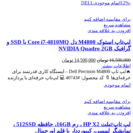
-12%
اتمام موجودی
DELL
برای مقایسه اضافه کنید
مشاهده سریع
افزودن به علاقه مندی
لپ‌تاپ استوک M4800 دل Core i7-4810MQ با SSD و
گرافیک NVIDIA Quadro 2GB
قیمت
قیمت
16,500,000
تومان
14,500,000
تومان
اصلی
فعلی
اطلاعات بیشتر
16,500,000 تومان
14,500,000 تومان
🔥لپ تاپ Dell Precision M4800 – ایستگاه کاری قدرتمند برای
بود.
است.
حرفه‌ای‌ها 🔖 کد محصول: #40743 💻 لپ‌تاپ حرفه‌ای با پردازنده
اتمام موجودی
برای مقایسه اضافه کنید
مشاهده سریع
افزودن به علاقه مندی
لپ تاپ/تبلت HP X2 ، رم 16GB، حافظه 512SSD ،
نمایشگر لمسی، کیبورددار با قلم اورجینال