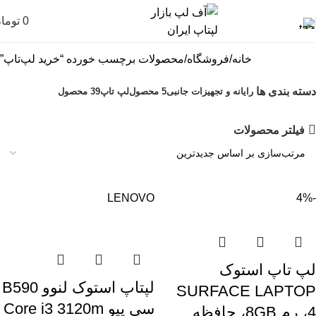
0
توما
خانه
فروشگاه
محصولات برچسب خورده “خرید لپ‌تاپ”
دسته بندی ها
رایانه و تجهیزات جانبی
5 محصول
لپ تاپ
39 محصول
فیلتر محصولات
LENOVO
-4%
لپ تاپ استوک
لپتاپ استوک لنوو B590
SURFACE LAPTOP
سی پیو Core i3 3120m
4، رم 8GB، حافظه