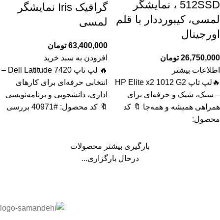
512SSD ، نمایشگر
گرافیک Iris نمایشگر
لمسی، کیبورددار با قلم
لمسی
اورجینال
63,400,000
تومان
26,750,000
تومان
افزودن به سبد خرید
اطلاعات بیشتر
🔥 لپ تاپ Dell Latitude 7420 –
🔥لپ تاپ HP Elite x2 1012 G2
انتخابی حرفه‌ای برای کارهای
– سبک، شیک و حرفه‌ای برای
اداری، دانشجویی و برنامه‌نویسی
همراهی همیشه و همه‌جا 🔖 کد
🔖 کد محصول: #40971 بررسی
محصول:
بارگیری بیشتر محصولات
درحال بارگزاری...