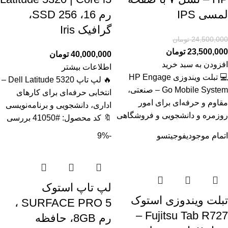
لمسی IPS
رم 16، SSD 256،
گرافیک Iris
24,500,000
تومان
23,500,000
تومان
40,000,000
تومان
افزودن به سبد خرید
اطلاعات بیشتر
💻 تبلت ویندوزی HP Engage
🔥 لپ تاپ Dell Latitude 5320 –
Go Mobile System – صنعتی،
انتخابی حرفه‌ای برای کارهای
مقاوم و حرفه‌ای برای امور
اداری، دانشجویی و برنامه‌نویسی
روزمره و دانشجویی و فروشگاهی
🔖 کد محصول: #41050 بررسی
اتمام موجودی
فوجیتسو
-9%
لپ تاپ استوک
تبلت ویندوزی استوک
SURFACE PRO 5 ،
Fujitsu Tab R727 –
رم 8GB، حافظه