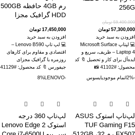
رم 4GB حافظه 500GB
256G
HDD گرافیک مجزا
59,400,000
تومان
57,300,000
تومان
17,450,000
تومان
افزودن به سبد خرید
افزودن به سبد خرید
💻 لپتاپ Microsoft Surface
💻 لپ تاپ Lenovo B590 –
Laptop 4 – ظریف، سریع و
اقتصادی و مقاوم برای کارهای
ایده‌آل برای کار و تحصیل 🔖 کد
روزمره با گرافیک مجزای
محصول: #41102 📸
جیفورس 🔖 کد محصول: #41129
-2%
اتمام موجودی
ایسوس
-8%
LENOVO
لپ‌تاپ استوک ASUS
لپ‌تاپ 360 درجه
TUF Gaming F15
استوک Lenovo Edge 2
FX507 رم 32، 512GB،
سی پیو Core i7-6500U