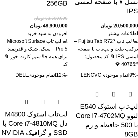
نسل ۷ با صفحه لمسی
256GB
IPS
53,500,000
تومان
20,500,000
تومان
48,900,000
تومان
اطلاعات بیشتر
افزودن به سبد خرید
💻 لپ تاپ Fujitsu Tab R727 –
💻 لپ تاپ Microsoft Surface
ترکیب تبلت و لپ‌تاپ با صفحه
Pro 5 – سبک، شیک و قدرتمند
لمسی IPS 🔖 کد محصول:
برای همه جا! سیم کارت خور 🔖
#40765 💎
کد
-9%
اتمام موجودی
LENOVO
-12%
اتمام موجودی
DELL
لپ‌تاپ استوک E540
لپ‌تاپ استوک M4800
لنوو Core i7-4702MQ
دل Core i7-4810MQ با
با 500 حافظه و رم
SSD و گرافیک NVIDIA
8GB