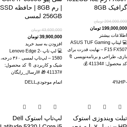
گرافیک 8GB
| رم 8GB | حافظه SSD
256GB لمسی
204,000,000
تومان
199,000,000
تومان
43,600,000
تومان
اطلاعات بیشتر
39,900,000
تومان
💻 لپتاپ ASUS TUF Gaming
افزودن به سبد خرید
F15 FX507 – نهایت قدرت برای
💻 لپ تاپ Lenovo Edge 2-
بازی، طراحی و برنامه‌نویسی 🔖
1580 – لپ‌تاپ لمسی ۳۶۰ درجه،
کد محصول: #41134 💰
شیک و کاربردی 🔖 کد محصول:
#41137 🎁 #ارسال_رایگان
-4%
HP
اتمام موجودی
DELL
تبلت ویندوزی استوک
لپ‌تاپ استوک Dell
HP – نسل ۷ با صفحه
Latitude 5320 | Core i5