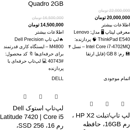
Quadro 2GB
22,000,000
تومان
20,000,000
تومان
16,500,000
تومان
اطلاعات بیشتر
14,500,000
تومان
معرفی لپتاپ 🖥️ مدل: Lenovo
اطلاعات بیشتر
ThinkPad E540 🧠 پردازنده:
🔥لپ تاپ Dell Precision
Intel Core i7‑4702MQ – نسل ۴
M4800 – ایستگاه کاری قدرتمند
💾 رم: 8 GB (قابل ارتقا
برای حرفه‌ای‌ها 🔖 کد محصول:
#40743 💻 لپ‌تاپ حرفه‌ای با
پردازنده
اتمام موجودی
DELL
لپ‌تاپ استوک Dell
لپ تاپ/تبلت HP X2 ،
Latitude 7420 | Core i5
رم 16GB، حافظه
رم 16، SSD 256،