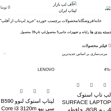
0
توما
خانه
فروشگاه
محصولات برچسب خورده “خرید لپ‌تاپ از آفلپ”
دسته بندی ها
رایانه و تجهیزات جانبی
5 محصول
لپ تاپ
39 محصول
فیلتر محصولات
LENOVO
-4%
لپ تاپ استوک
لپتاپ استوک لنوو B590
SURFACE LAPTOP
سی پیو Core i3 3120m
4، رم 8GB، حافظه