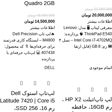
Quadro 2GB
22,000,000
تومان
20,000,000
تومان
16,500,000
تومان
اطلاعات بیشتر
14,500,000
تومان
معرفی لپتاپ 🖥️ مدل: Lenovo
اطلاعات بیشتر
ThinkPad E540 🧠 پردازنده:
🔥لپ تاپ Dell Precision
Intel Core i7‑4702MQ – نسل ۴
M4800 – ایستگاه کاری قدرتمند
💾 رم: 8 GB (قابل ارتقا
برای حرفه‌ای‌ها 🔖 کد محصول:
#40743 💻 لپ‌تاپ حرفه‌ای با
پردازنده
اتمام موجودی
DELL
لپ‌تاپ استوک Dell
لپ تاپ/تبلت HP X2 ،
Latitude 7420 | Core i5
رم 16GB، حافظه
رم 16، SSD 256،