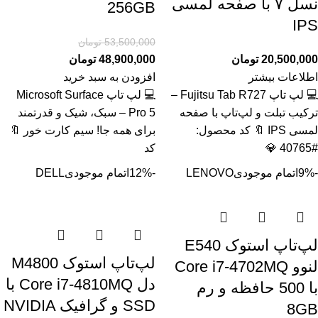
نسل ۷ با صفحه لمسی
256GB
IPS
53,500,000
تومان
20,500,000
تومان
48,900,000
تومان
اطلاعات بیشتر
افزودن به سبد خرید
💻 لپ تاپ Fujitsu Tab R727 –
💻 لپ تاپ Microsoft Surface
ترکیب تبلت و لپ‌تاپ با صفحه
Pro 5 – سبک، شیک و قدرتمند
لمسی IPS 🔖 کد محصول:
برای همه جا! سیم کارت خور 🔖
#40765 💎
کد
-9%
اتمام موجودی
LENOVO
-12%
اتمام موجودی
DELL
لپ‌تاپ استوک E540
لپ‌تاپ استوک M4800
لنوو Core i7-4702MQ
دل Core i7-4810MQ با
با 500 حافظه و رم
SSD و گرافیک NVIDIA
8GB