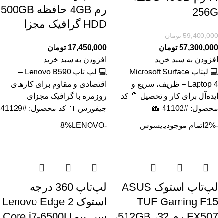
رم 4GB حافظه 500GB
256G
HDD گرافیک مجزا
59,400,000
تومان
57,300,000
تومان
17,450,000
تومان
افزودن به سبد خرید
افزودن به سبد خرید
💻 لپتاپ Microsoft Surface
💻 لپ تاپ Lenovo B590 –
Laptop 4 – ظریف، سریع و
اقتصادی و مقاوم برای کارهای
ایده‌آل برای کار و تحصیل 🔖 کد
روزمره با گرافیک مجزای
محصول: #41102 📸
جیفورس 🔖 کد محصول: #41129
-2%
اتمام موجودی
ایسوس
-8%
LENOVO
لپ‌تاپ استوک ASUS
لپ‌تاپ 360 درجه
TUF Gaming F15
استوک Lenovo Edge 2
FX507 رم 32، 512GB،
سی پیو Core i7-6500U