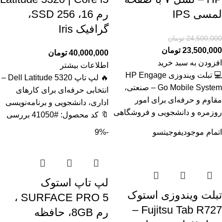
لمسی IPS
رم 16، SSD 256،
گرافیک Iris
24,500,000
تومان
23,500,000
تومان
40,000,000
تومان
افزودن به سبد خرید
اطلاعات بیشتر
💻 تبلت ویندوزی HP Engage
🔥 لپ تاپ Dell Latitude 5320 –
Go Mobile System – صنعتی،
انتخابی حرفه‌ای برای کارهای
مقاوم و حرفه‌ای برای امور
اداری، دانشجویی و برنامه‌نویسی
روزمره و دانشجویی و فروشگاهی
🔖 کد محصول: #41050 بررسی
اتمام موجودی
فوجیتسو
-9%
لپ تاپ استوک
تبلت ویندوزی استوک
SURFACE PRO 5 ،
Fujitsu Tab R727 –
رم 8GB، حافظه