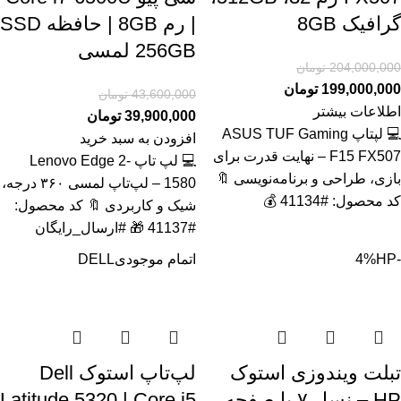
گرافیک 8GB
| رم 8GB | حافظه SSD
256GB لمسی
204,000,000
تومان
199,000,000
تومان
43,600,000
تومان
اطلاعات بیشتر
39,900,000
تومان
💻 لپتاپ ASUS TUF Gaming
افزودن به سبد خرید
F15 FX507 – نهایت قدرت برای
💻 لپ تاپ Lenovo Edge 2-
بازی، طراحی و برنامه‌نویسی 🔖
1580 – لپ‌تاپ لمسی ۳۶۰ درجه،
کد محصول: #41134 💰
شیک و کاربردی 🔖 کد محصول:
#41137 🎁 #ارسال_رایگان
-4%
HP
اتمام موجودی
DELL
تبلت ویندوزی استوک
لپ‌تاپ استوک Dell
HP – نسل ۷ با صفحه
Latitude 5320 | Core i5