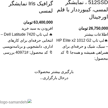
512SSD ، نمایشگر
گرافیک Iris نمایشگر
لمسی، کیبورددار با قلم
لمسی
اورجینال
63,400,000
تومان
26,750,000
تومان
افزودن به سبد خرید
اطلاعات بیشتر
🔥 لپ تاپ Dell Latitude 7420 –
🔥لپ تاپ HP Elite x2 1012 G2
انتخابی حرفه‌ای برای کارهای
– سبک، شیک و حرفه‌ای برای
اداری، دانشجویی و برنامه‌نویسی
همراهی همیشه و همه‌جا 🔖 کد
🔖 کد محصول: #40971 بررسی
محصول:
بارگیری بیشتر محصولات
درحال بارگزاری...