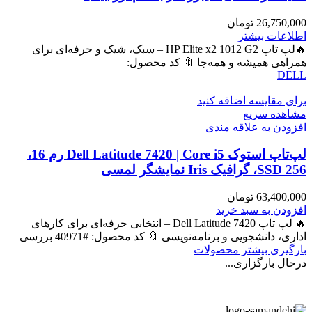
26,750,000
تومان
اطلاعات بیشتر
🔥لپ تاپ HP Elite x2 1012 G2 – سبک، شیک و حرفه‌ای برای
همراهی همیشه و همه‌جا 🔖 کد محصول:
DELL
برای مقایسه اضافه کنید
مشاهده سریع
افزودن به علاقه مندی
لپ‌تاپ استوک Dell Latitude 7420 | Core i5 رم 16،
SSD 256، گرافیک Iris نمایشگر لمسی
63,400,000
تومان
افزودن به سبد خرید
🔥 لپ تاپ Dell Latitude 7420 – انتخابی حرفه‌ای برای کارهای
اداری، دانشجویی و برنامه‌نویسی 🔖 کد محصول: #40971 بررسی
بارگیری بیشتر محصولات
درحال بارگزاری...