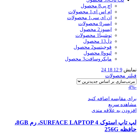
اچ پی
8 محصول
ام اس ای
1 محصولات
ان ای سی
1 محصولات
ایسر
0 محصولات
ایسوز
2 محصول
توشیبا
1 محصولات
دل
13 محصول
فوجیتسو
2 محصول
لنوو
8 محصول
مایکروسافت
3 محصول
نمایش
9
12
18
24
فیلتر محصولات
-4%
برای مقایسه اضافه کنید
مشاهده سریع
افزودن به علاقه مندی
لپ تاپ استوک SURFACE LAPTOP 4، رم 8GB،
حافظه 256G