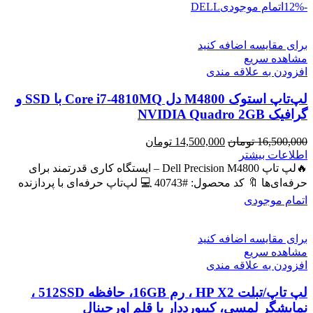
-12%
اتمام موجودی
DELL
برای مقایسه اضافه کنید
مشاهده سریع
افزودن به علاقه مندی
لپ‌تاپ استوک M4800 دل Core i7-4810MQ با SSD و
گرافیک NVIDIA Quadro 2GB
قیمت
قیمت
16,500,000
تومان
14,500,000
تومان
اصلی
فعلی
اطلاعات بیشتر
16,500,000 تومان
14,500,000 تومان
🔥لپ تاپ Dell Precision M4800 – ایستگاه کاری قدرتمند برای
بود.
است.
حرفه‌ای‌ها 🔖 کد محصول: #40743 💻 لپ‌تاپ حرفه‌ای با پردازنده
اتمام موجودی
برای مقایسه اضافه کنید
مشاهده سریع
افزودن به علاقه مندی
لپ تاپ/تبلت HP X2 ، رم 16GB، حافظه 512SSD ،
نمایشگر لمسی، کیبورددار با قلم اورجینال