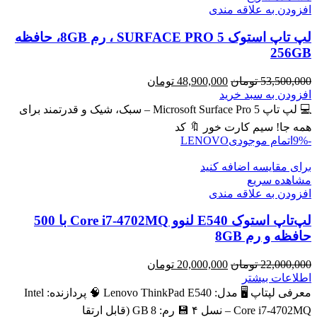
افزودن به علاقه مندی
لپ تاپ استوک SURFACE PRO 5 ، رم 8GB، حافظه
256GB
قیمت
قیمت
53,500,000
تومان
48,900,000
تومان
اصلی
فعلی
افزودن به سبد خرید
53,500,000 تومان
48,900,000 تومان
💻 لپ تاپ Microsoft Surface Pro 5 – سبک، شیک و قدرتمند برای
بود.
است.
همه جا! سیم کارت خور 🔖 کد
-9%
اتمام موجودی
LENOVO
برای مقایسه اضافه کنید
مشاهده سریع
افزودن به علاقه مندی
لپ‌تاپ استوک E540 لنوو Core i7-4702MQ با 500
حافظه و رم 8GB
قیمت
قیمت
22,000,000
تومان
20,000,000
تومان
اصلی
فعلی
اطلاعات بیشتر
22,000,000 تومان
20,000,000 تومان
معرفی لپتاپ 🖥️ مدل: Lenovo ThinkPad E540 🧠 پردازنده: Intel
بود.
است.
Core i7‑4702MQ – نسل ۴ 💾 رم: 8 GB (قابل ارتقا