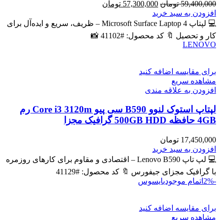
قیمت
قیمت
59,400,000
تومان
57,300,000
تومان
اصلی
فعلی
افزودن به سبد خرید
59,400,000 تومان
57,300,000 تومان
💻 لپتاپ Microsoft Surface Laptop 4 – ظریف، سریع و ایده‌آل برای
بود.
است.
کار و تحصیل 🔖 کد محصول: #41102 📸
LENOVO
برای مقایسه اضافه کنید
مشاهده سریع
افزودن به علاقه مندی
لپتاپ استوک لنوو B590 سی پیو Core i3 3120m رم
4GB حافظه 500GB HDD گرافیک مجزا
17,450,000
تومان
افزودن به سبد خرید
💻 لپ تاپ Lenovo B590 – اقتصادی و مقاوم برای کارهای روزمره
با گرافیک مجزای جیفورس 🔖 کد محصول: #41129
-2%
اتمام موجودی
ایسوس
برای مقایسه اضافه کنید
مشاهده سریع