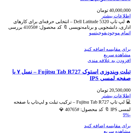
40,000,000
تومان
اطلاعات بیشتر
🔥 لپ تاپ Dell Latitude 5320 – انتخابی حرفه‌ای برای کارهای
اداری، دانشجویی و برنامه‌نویسی 🔖 کد محصول: #41050 بررسی
اتمام موجودی
فوجیتسو
برای مقایسه اضافه کنید
مشاهده سریع
افزودن به علاقه مندی
تبلت ویندوزی استوک Fujitsu Tab R727 – نسل ۷ با
صفحه لمسی IPS
20,500,000
تومان
اطلاعات بیشتر
💻 لپ تاپ Fujitsu Tab R727 – ترکیب تبلت و لپ‌تاپ با صفحه
لمسی IPS 🔖 کد محصول: #40765 💎
-9%
برای مقایسه اضافه کنید
مشاهده سریع