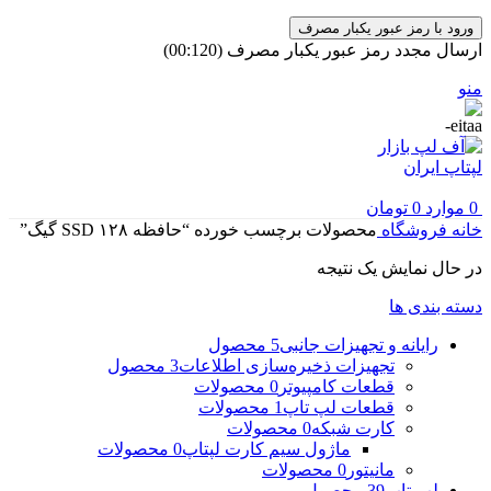
ورود با رمز عبور یکبار مصرف
ارسال مجدد رمز عبور یکبار مصرف
(00:
120
)
منو
0
موارد
0
تومان
خانه
فروشگاه
محصولات برچسب خورده “حافظه SSD ۱۲۸ گیگ”
در حال نمایش یک نتیجه
دسته بندی ها
رایانه و تجهیزات جانبی
5 محصول
تجهیزات ذخیره‌سازی اطلاعات
3 محصول
قطعات کامپیوتر
0 محصولات
قطعات لپ تاپ
1 محصولات
کارت شبکه
0 محصولات
ماژول سیم کارت لپتاپ
0 محصولات
مانیتور
0 محصولات
لپ تاپ
39 محصول