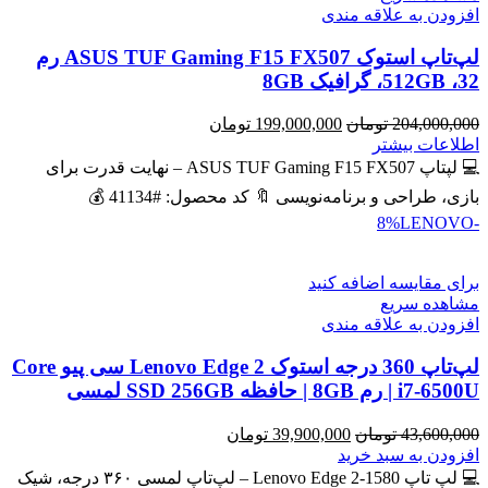
افزودن به علاقه مندی
لپ‌تاپ استوک ASUS TUF Gaming F15 FX507 رم
32، 512GB، گرافیک 8GB
قیمت
قیمت
204,000,000
تومان
199,000,000
تومان
اصلی
فعلی
اطلاعات بیشتر
204,000,000 تومان
199,000,000 تومان
💻 لپتاپ ASUS TUF Gaming F15 FX507 – نهایت قدرت برای
بود.
است.
بازی، طراحی و برنامه‌نویسی 🔖 کد محصول: #41134 💰
LENOVO
-8%
برای مقایسه اضافه کنید
مشاهده سریع
افزودن به علاقه مندی
لپ‌تاپ 360 درجه استوک Lenovo Edge 2 سی پیو Core
i7-6500U | رم 8GB | حافظه SSD 256GB لمسی
قیمت
قیمت
43,600,000
تومان
39,900,000
تومان
اصلی
فعلی
افزودن به سبد خرید
43,600,000 تومان
39,900,000 تومان
💻 لپ تاپ Lenovo Edge 2-1580 – لپ‌تاپ لمسی ۳۶۰ درجه، شیک