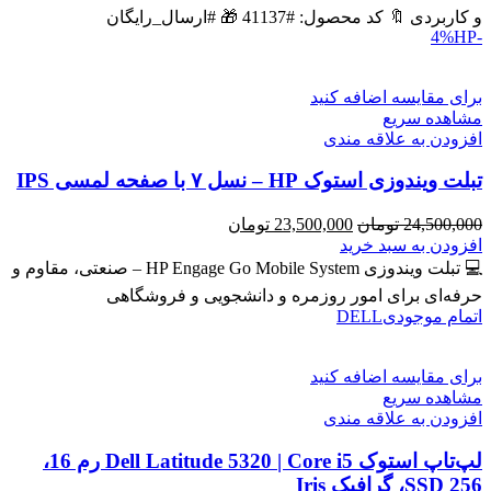
بود.
است.
و کاربردی 🔖 کد محصول: #41137 🎁 #ارسال_رایگان
HP
-4%
برای مقایسه اضافه کنید
مشاهده سریع
افزودن به علاقه مندی
تبلت ویندوزی استوک HP – نسل ۷ با صفحه لمسی IPS
قیمت
قیمت
24,500,000
تومان
23,500,000
تومان
اصلی
فعلی
افزودن به سبد خرید
24,500,000 تومان
23,500,000 تومان
💻 تبلت ویندوزی HP Engage Go Mobile System – صنعتی، مقاوم و
بود.
است.
حرفه‌ای برای امور روزمره و دانشجویی و فروشگاهی
اتمام موجودی
DELL
برای مقایسه اضافه کنید
مشاهده سریع
افزودن به علاقه مندی
لپ‌تاپ استوک Dell Latitude 5320 | Core i5 رم 16،
SSD 256، گرافیک Iris