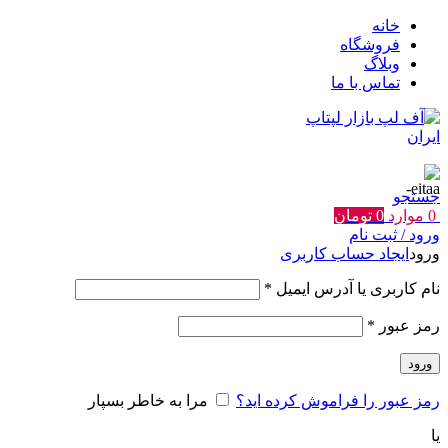
خانه
فروشگاه
وبلاگ
تماس با ما
جستجو
0
موارد
0
تومان
ورود / ثبت نام
ورود
ایجاد حساب کاربری
الزامی
نام کاربری یا آدرس ایمیل
*
الزامی
رمز عبور
*
ورود
رمز عبور را فراموش کرده اید؟
مرا به خاطر بسپار
یا