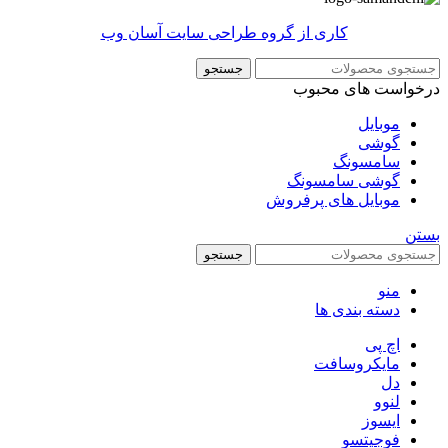
کاری از گروه طراحی سایت آسان وب
جستجو
درخواست های محبوب
موبایل
گوشی
سامسونگ
گوشی سامسونگ
موبایل های پرفروش
بستن
جستجو
منو
دسته بندی ها
اچ پی
مایکروسافت
دل
لنوو
ایسوز
فوجیتسو