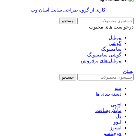
کاری از گروه طراحی سایت آسان وب
جستجو
درخواست های محبوب
موبایل
گوشی
سامسونگ
گوشی سامسونگ
موبایل های پرفروش
بستن
جستجو
منو
دسته بندی ها
اچ پی
مایکروسافت
دل
لنوو
ایسوز
فوجیتسو