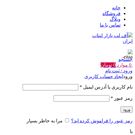
خانه
فروشگاه
وبلاگ
تماس با ما
جستجو
0
موارد
0
تومان
ورود / ثبت نام
ورود
ایجاد حساب کاربری
الزامی
نام کاربری یا آدرس ایمیل
*
الزامی
رمز عبور
*
ورود
رمز عبور را فراموش کرده اید؟
مرا به خاطر بسپار
یا