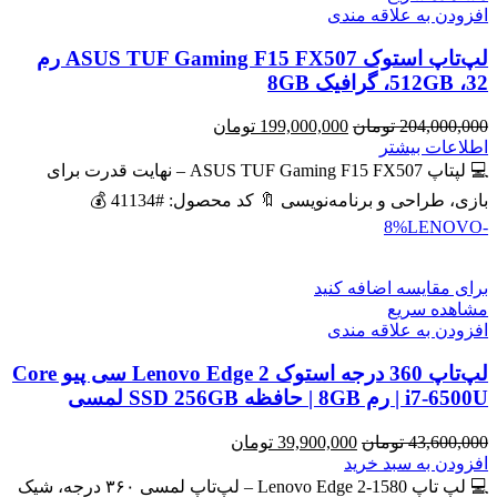
افزودن به علاقه مندی
لپ‌تاپ استوک ASUS TUF Gaming F15 FX507 رم
32، 512GB، گرافیک 8GB
قیمت
قیمت
204,000,000
تومان
199,000,000
تومان
اصلی
فعلی
اطلاعات بیشتر
204,000,000 تومان
199,000,000 تومان
💻 لپتاپ ASUS TUF Gaming F15 FX507 – نهایت قدرت برای
بود.
است.
بازی، طراحی و برنامه‌نویسی 🔖 کد محصول: #41134 💰
LENOVO
-8%
برای مقایسه اضافه کنید
مشاهده سریع
افزودن به علاقه مندی
لپ‌تاپ 360 درجه استوک Lenovo Edge 2 سی پیو Core
i7-6500U | رم 8GB | حافظه SSD 256GB لمسی
قیمت
قیمت
43,600,000
تومان
39,900,000
تومان
اصلی
فعلی
افزودن به سبد خرید
43,600,000 تومان
39,900,000 تومان
💻 لپ تاپ Lenovo Edge 2-1580 – لپ‌تاپ لمسی ۳۶۰ درجه، شیک