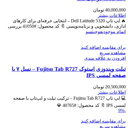
40,000,000
تومان
اطلاعات بیشتر
🔥 لپ تاپ Dell Latitude 5320 – انتخابی حرفه‌ای برای کارهای
اداری، دانشجویی و برنامه‌نویسی 🔖 کد محصول: #41050 بررسی
اتمام موجودی
فوجیتسو
برای مقایسه اضافه کنید
مشاهده سریع
افزودن به علاقه مندی
تبلت ویندوزی استوک Fujitsu Tab R727 – نسل ۷ با
صفحه لمسی IPS
20,500,000
تومان
اطلاعات بیشتر
💻 لپ تاپ Fujitsu Tab R727 – ترکیب تبلت و لپ‌تاپ با صفحه
لمسی IPS 🔖 کد محصول: #40765 💎
-9%
برای مقایسه اضافه کنید
مشاهده سریع