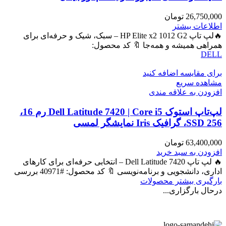
26,750,000
تومان
اطلاعات بیشتر
🔥لپ تاپ HP Elite x2 1012 G2 – سبک، شیک و حرفه‌ای برای
همراهی همیشه و همه‌جا 🔖 کد محصول:
DELL
برای مقایسه اضافه کنید
مشاهده سریع
افزودن به علاقه مندی
لپ‌تاپ استوک Dell Latitude 7420 | Core i5 رم 16،
SSD 256، گرافیک Iris نمایشگر لمسی
63,400,000
تومان
افزودن به سبد خرید
🔥 لپ تاپ Dell Latitude 7420 – انتخابی حرفه‌ای برای کارهای
اداری، دانشجویی و برنامه‌نویسی 🔖 کد محصول: #40971 بررسی
بارگیری بیشتر محصولات
درحال بارگزاری...