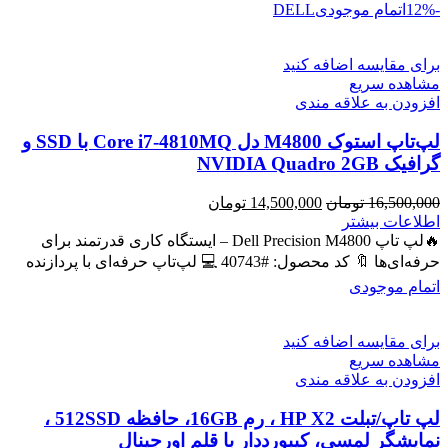
-12%
اتمام موجودی
DELL
برای مقایسه اضافه کنید
مشاهده سریع
افزودن به علاقه مندی
لپ‌تاپ استوک M4800 دل Core i7-4810MQ با SSD و
گرافیک NVIDIA Quadro 2GB
قیمت
قیمت
16,500,000
تومان
14,500,000
تومان
اصلی
فعلی
اطلاعات بیشتر
16,500,000 تومان
14,500,000 تومان
🔥لپ تاپ Dell Precision M4800 – ایستگاه کاری قدرتمند برای
بود.
است.
حرفه‌ای‌ها 🔖 کد محصول: #40743 💻 لپ‌تاپ حرفه‌ای با پردازنده
اتمام موجودی
برای مقایسه اضافه کنید
مشاهده سریع
افزودن به علاقه مندی
لپ تاپ/تبلت HP X2 ، رم 16GB، حافظه 512SSD ،
نمایشگر لمسی، کیبورددار با قلم اورجینال