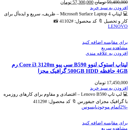
قیمت
قیمت
59,400,000
تومان
57,300,000
تومان
اصلی
فعلی
افزودن به سبد خرید
59,400,000 تومان
57,300,000 تومان
💻 لپتاپ Microsoft Surface Laptop 4 – ظریف، سریع و ایده‌آل برای
بود.
است.
کار و تحصیل 🔖 کد محصول: #41102 📸
LENOVO
برای مقایسه اضافه کنید
مشاهده سریع
افزودن به علاقه مندی
لپتاپ استوک لنوو B590 سی پیو Core i3 3120m رم
4GB حافظه 500GB HDD گرافیک مجزا
17,450,000
تومان
افزودن به سبد خرید
💻 لپ تاپ Lenovo B590 – اقتصادی و مقاوم برای کارهای روزمره
با گرافیک مجزای جیفورس 🔖 کد محصول: #41129
-2%
اتمام موجودی
ایسوس
برای مقایسه اضافه کنید
مشاهده سریع