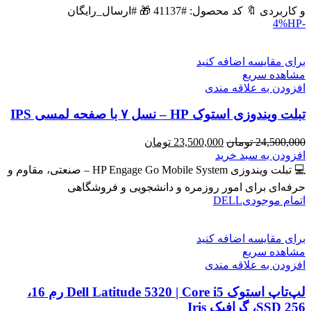
بود.
است.
و کاربردی 🔖 کد محصول: #41137 🎁 #ارسال_رایگان
HP
-4%
برای مقایسه اضافه کنید
مشاهده سریع
افزودن به علاقه مندی
تبلت ویندوزی استوک HP – نسل ۷ با صفحه لمسی IPS
قیمت
قیمت
24,500,000
تومان
23,500,000
تومان
اصلی
فعلی
افزودن به سبد خرید
24,500,000 تومان
23,500,000 تومان
💻 تبلت ویندوزی HP Engage Go Mobile System – صنعتی، مقاوم و
بود.
است.
حرفه‌ای برای امور روزمره و دانشجویی و فروشگاهی
اتمام موجودی
DELL
برای مقایسه اضافه کنید
مشاهده سریع
افزودن به علاقه مندی
لپ‌تاپ استوک Dell Latitude 5320 | Core i5 رم 16،
SSD 256، گرافیک Iris