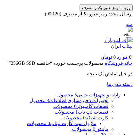
ورود با رمز عبور یکبار مصرف
ارسال مجدد رمز عبور یکبار مصرف
(00:
120
)
منو
0
موارد
0
تومان
خانه
فروشگاه
محصولات برچسب خورده “حافظه 256GB SSD”
در حال نمایش یک نتیجه
دسته بندی ها
رایانه و تجهیزات جانبی
5 محصول
تجهیزات ذخیره‌سازی اطلاعات
3 محصول
قطعات کامپیوتر
0 محصولات
قطعات لپ تاپ
1 محصولات
کارت شبکه
0 محصولات
ماژول سیم کارت لپتاپ
0 محصولات
مانیتور
0 محصولات
لپ تاپ
39 محصول