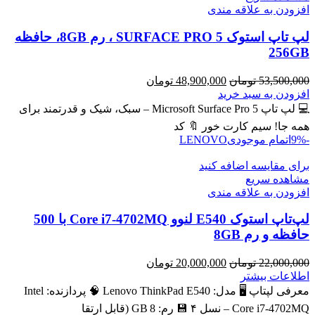
افزودن به علاقه مندی
لپ تاپ استوک SURFACE PRO 5 ، رم 8GB، حافظه
256GB
قیمت
قیمت
53,500,000
تومان
48,900,000
تومان
اصلی
فعلی
افزودن به سبد خرید
53,500,000 تومان
48,900,000 تومان
💻 لپ تاپ Microsoft Surface Pro 5 – سبک، شیک و قدرتمند برای
بود.
است.
همه جا! سیم کارت خور 🔖 کد
-9%
اتمام موجودی
LENOVO
برای مقایسه اضافه کنید
مشاهده سریع
افزودن به علاقه مندی
لپ‌تاپ استوک E540 لنوو Core i7-4702MQ با 500
حافظه و رم 8GB
قیمت
قیمت
22,000,000
تومان
20,000,000
تومان
اصلی
فعلی
اطلاعات بیشتر
22,000,000 تومان
20,000,000 تومان
معرفی لپتاپ 🖥️ مدل: Lenovo ThinkPad E540 🧠 پردازنده: Intel
بود.
است.
Core i7‑4702MQ – نسل ۴ 💾 رم: 8 GB (قابل ارتقا