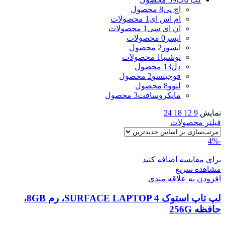
اچ پی
8 محصول
ام اس ای
1 محصولات
ان ای سی
1 محصولات
ایسر
0 محصولات
ایسوز
2 محصول
توشیبا
1 محصولات
دل
13 محصول
فوجیتسو
2 محصول
لنوو
8 محصول
مایکروسافت
3 محصول
نمایش
9
12
18
24
فیلتر محصولات
-4%
برای مقایسه اضافه کنید
مشاهده سریع
افزودن به علاقه مندی
لپ تاپ استوک SURFACE LAPTOP 4، رم 8GB،
حافظه 256G