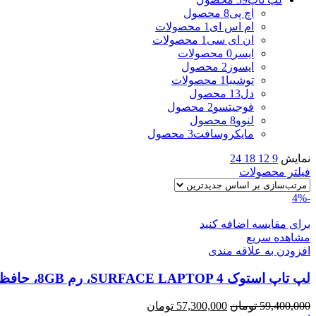
اچ پی
8 محصول
ام اس ای
1 محصولات
ان ای سی
1 محصولات
ایسر
0 محصولات
ایسوز
2 محصول
توشیبا
1 محصولات
دل
13 محصول
فوجیتسو
2 محصول
لنوو
8 محصول
مایکروسافت
3 محصول
نمایش
9
12
18
24
فیلتر محصولات
-4%
برای مقایسه اضافه کنید
مشاهده سریع
افزودن به علاقه مندی
لپ تاپ استوک SURFACE LAPTOP 4، رم 8GB، حافظه 256G
قیمت
قیمت
59,400,000
تومان
57,300,000
تومان