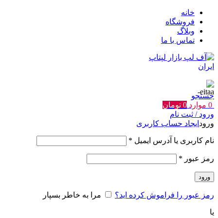
خانه
فروشگاه
وبلاگ
تماس با ما
جستجو
0
موارد
0
تومان
ورود / ثبت نام
ورود
ایجاد حساب کاربری
الزامی
نام کاربری یا آدرس ایمیل
*
الزامی
رمز عبور
*
ورود
رمز عبور را فراموش کرده اید؟
مرا به خاطر بسپار
یا