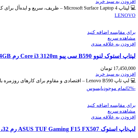
اصلی
فعلی
افزودن به سبد خرید
59,400,000 تومان
57,300,000 تومان
💻 لپتاپ Microsoft Surface Laptop 4 – ظریف، سریع و ایده‌آل برای کار و تحصیل 🔖 کد محصول: #41102 📸
بود.
است.
LENOVO
برای مقایسه اضافه کنید
مشاهده سریع
افزودن به علاقه مندی
لپتاپ استوک لنوو B590 سی پیو Core i3 3120m رم 4GB حافظه 500GB HDD گرافیک مجزا
17,450,000
تومان
افزودن به سبد خرید
💻 لپ تاپ Lenovo B590 – اقتصادی و مقاوم برای کارهای روزمره با گرافیک مجزای جیفورس 🔖 کد محصول: #41129
-2%
اتمام موجودی
ایسوس
برای مقایسه اضافه کنید
مشاهده سریع
افزودن به علاقه مندی
لپ‌تاپ استوک ASUS TUF Gaming F15 FX507 رم 32، 512GB، گرافیک 8GB