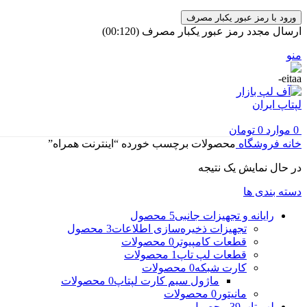
ورود با رمز عبور یکبار مصرف
ارسال مجدد رمز عبور یکبار مصرف
(00:
120
)
منو
0
موارد
0
تومان
خانه
فروشگاه
محصولات برچسب خورده “اینترنت همراه”
در حال نمایش یک نتیجه
دسته بندی ها
رایانه و تجهیزات جانبی
5 محصول
تجهیزات ذخیره‌سازی اطلاعات
3 محصول
قطعات کامپیوتر
0 محصولات
قطعات لپ تاپ
1 محصولات
کارت شبکه
0 محصولات
ماژول سیم کارت لپتاپ
0 محصولات
مانیتور
0 محصولات
لپ تاپ
39 محصول