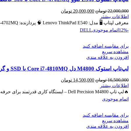
قیمت
قیمت
22,000,000
تومان
20,000,000
تومان
اصلی
فعلی
اطلاعات بیشتر
22,000,000 تومان
20,000,000 تومان
معرفی لپتاپ 🖥️ مدل: Lenovo ThinkPad E540 🧠 پردازنده: Intel Core i7‑4702MQ – نسل ۴ 💾 رم: 8 GB (قابل ارتقا
بود.
است.
-12%
اتمام موجودی
DELL
برای مقایسه اضافه کنید
مشاهده سریع
افزودن به علاقه مندی
لپ‌تاپ استوک M4800 دل Core i7-4810MQ با SSD و گرافیک NVIDIA Quadro 2GB
قیمت
قیمت
16,500,000
تومان
14,500,000
تومان
اصلی
فعلی
اطلاعات بیشتر
16,500,000 تومان
14,500,000 تومان
🔥لپ تاپ Dell Precision M4800 – ایستگاه کاری قدرتمند برای حرفه‌ای‌ها 🔖 کد محصول: #40743 💻 لپ‌تاپ حرفه‌ای با پردازنده
بود.
است.
اتمام موجودی
برای مقایسه اضافه کنید
مشاهده سریع
افزودن به علاقه مندی