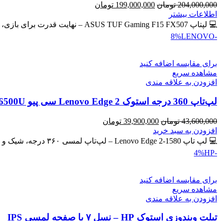
قیمت
قیمت
204,000,000
تومان
199,000,000
تومان
اصلی
فعلی
اطلاعات بیشتر
204,000,000 تومان
199,000,000 تومان
💻 لپتاپ ASUS TUF Gaming F15 FX507 – نهایت قدرت برای بازی، طراحی و برنامه‌نویسی 🔖 کد محصول: #41134 💰
بود.
است.
LENOVO
-8%
برای مقایسه اضافه کنید
مشاهده سریع
افزودن به علاقه مندی
لپ‌تاپ 360 درجه استوک Lenovo Edge 2 سی پیو Core i7-6500U | رم 8GB | حافظه SSD 256GB لمسی
قیمت
قیمت
43,600,000
تومان
39,900,000
تومان
اصلی
فعلی
افزودن به سبد خرید
43,600,000 تومان
39,900,000 تومان
💻 لپ تاپ Lenovo Edge 2-1580 – لپ‌تاپ لمسی ۳۶۰ درجه، شیک و کاربردی 🔖 کد محصول: #41137 🎁 #ارسال_رایگان
بود.
است.
HP
-4%
برای مقایسه اضافه کنید
مشاهده سریع
افزودن به علاقه مندی
تبلت ویندوزی استوک HP – نسل ۷ با صفحه لمسی IPS