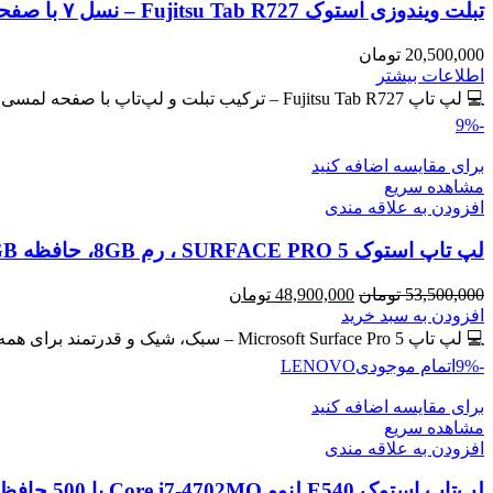
تبلت ویندوزی استوک Fujitsu Tab R727 – نسل ۷ با صفحه لمسی IPS
20,500,000
تومان
اطلاعات بیشتر
💻 لپ تاپ Fujitsu Tab R727 – ترکیب تبلت و لپ‌تاپ با صفحه لمسی IPS 🔖 کد محصول: #40765 💎
-9%
برای مقایسه اضافه کنید
مشاهده سریع
افزودن به علاقه مندی
لپ تاپ استوک SURFACE PRO 5 ، رم 8GB، حافظه 256GB
قیمت
قیمت
53,500,000
تومان
48,900,000
تومان
اصلی
فعلی
افزودن به سبد خرید
53,500,000 تومان
48,900,000 تومان
💻 لپ تاپ Microsoft Surface Pro 5 – سبک، شیک و قدرتمند برای همه جا! سیم کارت خور 🔖 کد
بود.
است.
-9%
اتمام موجودی
LENOVO
برای مقایسه اضافه کنید
مشاهده سریع
افزودن به علاقه مندی
لپ‌تاپ استوک E540 لنوو Core i7-4702MQ با 500 حافظه و رم 8GB