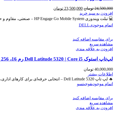
قیمت
قیمت
24,500,000
تومان
23,500,000
تومان
اصلی
فعلی
افزودن به سبد خرید
24,500,000 تومان
23,500,000 تومان
💻 تبلت ویندوزی HP Engage Go Mobile System – صنعتی، مقاوم و حرفه‌ای برای امور روزمره و دانشجویی و فروشگاهی
بود.
است.
اتمام موجودی
DELL
برای مقایسه اضافه کنید
مشاهده سریع
افزودن به علاقه مندی
لپ‌تاپ استوک Dell Latitude 5320 | Core i5 رم 16، SSD 256، گرافیک Iris
40,000,000
تومان
اطلاعات بیشتر
🔥 لپ تاپ Dell Latitude 5320 – انتخابی حرفه‌ای برای کارهای اداری، دانشجویی و برنامه‌نویسی 🔖 کد محصول: #41050 بررسی
اتمام موجودی
فوجیتسو
برای مقایسه اضافه کنید
مشاهده سریع
افزودن به علاقه مندی