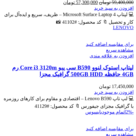
قیمت
قیمت
59,400,000
تومان
57,300,000
تومان
اصلی
فعلی
افزودن به سبد خرید
59,400,000 تومان
57,300,000 تومان
💻 لپتاپ Microsoft Surface Laptop 4 – ظریف، سریع و ایده‌آل برای
بود.
است.
کار و تحصیل 🔖 کد محصول: #41102 📸
LENOVO
برای مقایسه اضافه کنید
مشاهده سریع
افزودن به علاقه مندی
لپتاپ استوک لنوو B590 سی پیو Core i3 3120m رم
4GB حافظه 500GB HDD گرافیک مجزا
17,450,000
تومان
افزودن به سبد خرید
💻 لپ تاپ Lenovo B590 – اقتصادی و مقاوم برای کارهای روزمره
با گرافیک مجزای جیفورس 🔖 کد محصول: #41129
-2%
اتمام موجودی
ایسوس
برای مقایسه اضافه کنید
مشاهده سریع