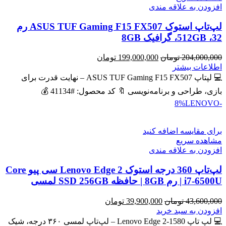
افزودن به علاقه مندی
لپ‌تاپ استوک ASUS TUF Gaming F15 FX507 رم
32، 512GB، گرافیک 8GB
قیمت
قیمت
204,000,000
تومان
199,000,000
تومان
اصلی
فعلی
اطلاعات بیشتر
204,000,000 تومان
199,000,000 تومان
💻 لپتاپ ASUS TUF Gaming F15 FX507 – نهایت قدرت برای
بود.
است.
بازی، طراحی و برنامه‌نویسی 🔖 کد محصول: #41134 💰
LENOVO
-8%
برای مقایسه اضافه کنید
مشاهده سریع
افزودن به علاقه مندی
لپ‌تاپ 360 درجه استوک Lenovo Edge 2 سی پیو Core
i7-6500U | رم 8GB | حافظه SSD 256GB لمسی
قیمت
قیمت
43,600,000
تومان
39,900,000
تومان
اصلی
فعلی
افزودن به سبد خرید
43,600,000 تومان
39,900,000 تومان
💻 لپ تاپ Lenovo Edge 2-1580 – لپ‌تاپ لمسی ۳۶۰ درجه، شیک