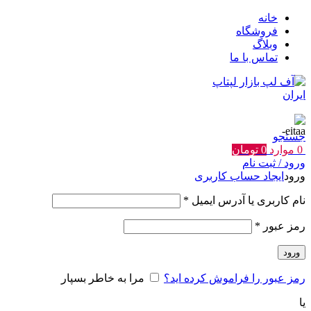
خانه
فروشگاه
وبلاگ
تماس با ما
جستجو
0
موارد
0
تومان
ورود / ثبت نام
ورود
ایجاد حساب کاربری
الزامی
نام کاربری یا آدرس ایمیل
*
الزامی
رمز عبور
*
ورود
رمز عبور را فراموش کرده اید؟
مرا به خاطر بسپار
یا