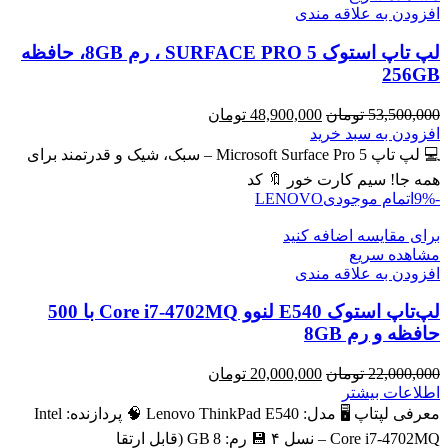
افزودن به علاقه مندی
لپ تاپ استوک SURFACE PRO 5 ، رم 8GB، حافظه
256GB
قیمت
قیمت
53,500,000
تومان
48,900,000
تومان
اصلی
فعلی
افزودن به سبد خرید
53,500,000 تومان
48,900,000 تومان
💻 لپ تاپ Microsoft Surface Pro 5 – سبک، شیک و قدرتمند برای
بود.
است.
همه جا! سیم کارت خور 🔖 کد
-9%
اتمام موجودی
LENOVO
برای مقایسه اضافه کنید
مشاهده سریع
افزودن به علاقه مندی
لپ‌تاپ استوک E540 لنوو Core i7-4702MQ با 500
حافظه و رم 8GB
قیمت
قیمت
22,000,000
تومان
20,000,000
تومان
اصلی
فعلی
اطلاعات بیشتر
22,000,000 تومان
20,000,000 تومان
معرفی لپتاپ 🖥️ مدل: Lenovo ThinkPad E540 🧠 پردازنده: Intel
بود.
است.
Core i7‑4702MQ – نسل ۴ 💾 رم: 8 GB (قابل ارتقا