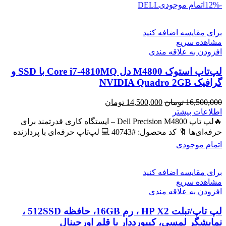
-12%
اتمام موجودی
DELL
برای مقایسه اضافه کنید
مشاهده سریع
افزودن به علاقه مندی
لپ‌تاپ استوک M4800 دل Core i7-4810MQ با SSD و
گرافیک NVIDIA Quadro 2GB
قیمت
قیمت
16,500,000
تومان
14,500,000
تومان
اصلی
فعلی
اطلاعات بیشتر
16,500,000 تومان
14,500,000 تومان
🔥لپ تاپ Dell Precision M4800 – ایستگاه کاری قدرتمند برای
بود.
است.
حرفه‌ای‌ها 🔖 کد محصول: #40743 💻 لپ‌تاپ حرفه‌ای با پردازنده
اتمام موجودی
برای مقایسه اضافه کنید
مشاهده سریع
افزودن به علاقه مندی
لپ تاپ/تبلت HP X2 ، رم 16GB، حافظه 512SSD ،
نمایشگر لمسی، کیبورددار با قلم اورجینال