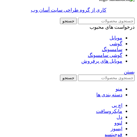
کاری از گروه طراحی سایت آسان وب
جستجو
درخواست های محبوب
موبایل
گوشی
سامسونگ
گوشی سامسونگ
موبایل های پرفروش
بستن
جستجو
منو
دسته بندی ها
اچ پی
مایکروسافت
دل
لنوو
ایسوز
فوجیتسو