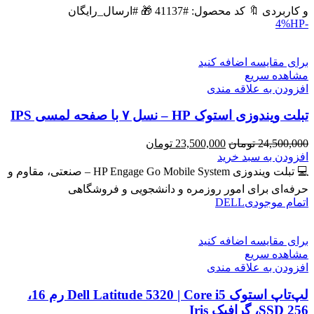
بود.
است.
و کاربردی 🔖 کد محصول: #41137 🎁 #ارسال_رایگان
HP
-4%
برای مقایسه اضافه کنید
مشاهده سریع
افزودن به علاقه مندی
تبلت ویندوزی استوک HP – نسل ۷ با صفحه لمسی IPS
قیمت
قیمت
24,500,000
تومان
23,500,000
تومان
اصلی
فعلی
افزودن به سبد خرید
24,500,000 تومان
23,500,000 تومان
💻 تبلت ویندوزی HP Engage Go Mobile System – صنعتی، مقاوم و
بود.
است.
حرفه‌ای برای امور روزمره و دانشجویی و فروشگاهی
اتمام موجودی
DELL
برای مقایسه اضافه کنید
مشاهده سریع
افزودن به علاقه مندی
لپ‌تاپ استوک Dell Latitude 5320 | Core i5 رم 16،
SSD 256، گرافیک Iris