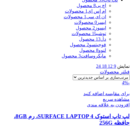
اچ پی
8 محصول
ام اس ای
1 محصولات
ان ای سی
1 محصولات
ایسر
0 محصولات
ایسوز
2 محصول
توشیبا
1 محصولات
دل
13 محصول
فوجیتسو
2 محصول
لنوو
8 محصول
مایکروسافت
3 محصول
نمایش
9
12
18
24
فیلتر محصولات
-4%
برای مقایسه اضافه کنید
مشاهده سریع
افزودن به علاقه مندی
لپ تاپ استوک SURFACE LAPTOP 4، رم 8GB،
حافظه 256G