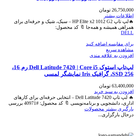
26,750,000
تومان
اطلاعات بیشتر
🔥لپ تاپ HP Elite x2 1012 G2 – سبک، شیک و حرفه‌ای برای
همراهی همیشه و همه‌جا 🔖 کد محصول:
DELL
برای مقایسه اضافه کنید
مشاهده سریع
افزودن به علاقه مندی
لپ‌تاپ استوک Dell Latitude 7420 | Core i5 رم 16،
SSD 256، گرافیک Iris نمایشگر لمسی
63,400,000
تومان
افزودن به سبد خرید
🔥 لپ تاپ Dell Latitude 7420 – انتخابی حرفه‌ای برای کارهای
اداری، دانشجویی و برنامه‌نویسی 🔖 کد محصول: #40971 بررسی
بارگیری بیشتر محصولات
درحال بارگزاری...