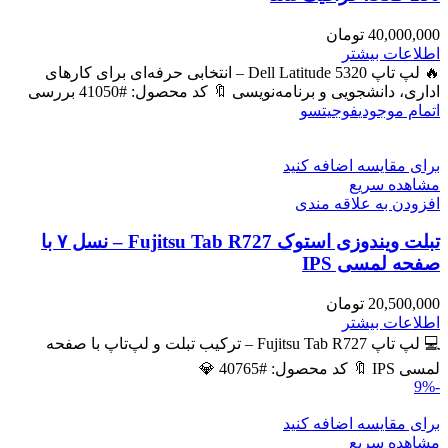
40,000,000
تومان
اطلاعات بیشتر
🔥 لپ تاپ Dell Latitude 5320 – انتخابی حرفه‌ای برای کارهای
اداری، دانشجویی و برنامه‌نویسی 🔖 کد محصول: #41050 بررسی
اتمام موجودی
فوجیتسو
برای مقایسه اضافه کنید
مشاهده سریع
افزودن به علاقه مندی
تبلت ویندوزی استوک Fujitsu Tab R727 – نسل ۷ با
صفحه لمسی IPS
20,500,000
تومان
اطلاعات بیشتر
💻 لپ تاپ Fujitsu Tab R727 – ترکیب تبلت و لپ‌تاپ با صفحه
لمسی IPS 🔖 کد محصول: #40765 💎
-9%
برای مقایسه اضافه کنید
مشاهده سریع