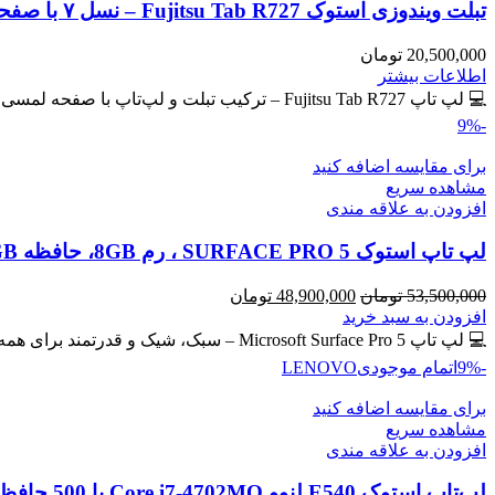
تبلت ویندوزی استوک Fujitsu Tab R727 – نسل ۷ با صفحه لمسی IPS
20,500,000
تومان
اطلاعات بیشتر
💻 لپ تاپ Fujitsu Tab R727 – ترکیب تبلت و لپ‌تاپ با صفحه لمسی IPS 🔖 کد محصول: #40765 💎
-9%
برای مقایسه اضافه کنید
مشاهده سریع
افزودن به علاقه مندی
لپ تاپ استوک SURFACE PRO 5 ، رم 8GB، حافظه 256GB
قیمت
قیمت
53,500,000
تومان
48,900,000
تومان
اصلی
فعلی
افزودن به سبد خرید
53,500,000 تومان
48,900,000 تومان
💻 لپ تاپ Microsoft Surface Pro 5 – سبک، شیک و قدرتمند برای همه جا! سیم کارت خور 🔖 کد
بود.
است.
-9%
اتمام موجودی
LENOVO
برای مقایسه اضافه کنید
مشاهده سریع
افزودن به علاقه مندی
لپ‌تاپ استوک E540 لنوو Core i7-4702MQ با 500 حافظه و رم 8GB