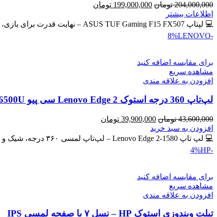
قیمت
قیمت
204,000,000
تومان
199,000,000
تومان
اصلی
فعلی
اطلاعات بیشتر
204,000,000 تومان
199,000,000 تومان
💻 لپتاپ ASUS TUF Gaming F15 FX507 – نهایت قدرت برای بازی، طراحی و برنامه‌نویسی 🔖 کد محصول: #41134 💰
بود.
است.
LENOVO
-8%
برای مقایسه اضافه کنید
مشاهده سریع
افزودن به علاقه مندی
لپ‌تاپ 360 درجه استوک Lenovo Edge 2 سی پیو Core i7-6500U | رم 8GB | حافظه SSD 256GB لمسی
قیمت
قیمت
43,600,000
تومان
39,900,000
تومان
اصلی
فعلی
افزودن به سبد خرید
43,600,000 تومان
39,900,000 تومان
💻 لپ تاپ Lenovo Edge 2-1580 – لپ‌تاپ لمسی ۳۶۰ درجه، شیک و کاربردی 🔖 کد محصول: #41137 🎁 #ارسال_رایگان
بود.
است.
HP
-4%
برای مقایسه اضافه کنید
مشاهده سریع
افزودن به علاقه مندی
تبلت ویندوزی استوک HP – نسل ۷ با صفحه لمسی IPS