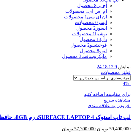
اچ پی
8 محصول
ام اس ای
1 محصولات
ان ای سی
1 محصولات
ایسر
0 محصولات
ایسوز
2 محصول
توشیبا
1 محصولات
دل
13 محصول
فوجیتسو
2 محصول
لنوو
8 محصول
مایکروسافت
3 محصول
نمایش
9
12
18
24
فیلتر محصولات
-4%
برای مقایسه اضافه کنید
مشاهده سریع
افزودن به علاقه مندی
لپ تاپ استوک SURFACE LAPTOP 4، رم 8GB، حافظه 256G
قیمت
قیمت
59,400,000
تومان
57,300,000
تومان