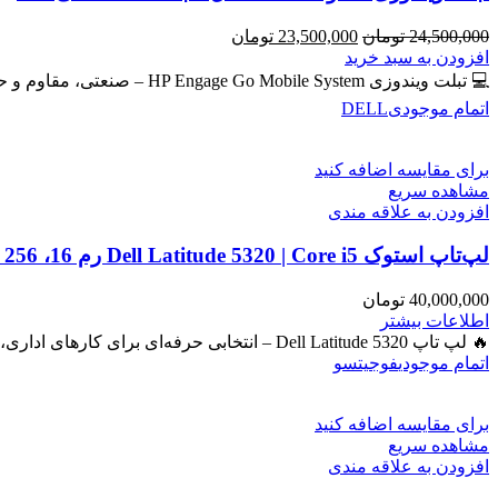
قیمت
قیمت
24,500,000
تومان
23,500,000
تومان
اصلی
فعلی
افزودن به سبد خرید
24,500,000 تومان
23,500,000 تومان
💻 تبلت ویندوزی HP Engage Go Mobile System – صنعتی، مقاوم و حرفه‌ای برای امور روزمره و دانشجویی و فروشگاهی
بود.
است.
اتمام موجودی
DELL
برای مقایسه اضافه کنید
مشاهده سریع
افزودن به علاقه مندی
لپ‌تاپ استوک Dell Latitude 5320 | Core i5 رم 16، SSD 256، گرافیک Iris
40,000,000
تومان
اطلاعات بیشتر
🔥 لپ تاپ Dell Latitude 5320 – انتخابی حرفه‌ای برای کارهای اداری، دانشجویی و برنامه‌نویسی 🔖 کد محصول: #41050 بررسی
اتمام موجودی
فوجیتسو
برای مقایسه اضافه کنید
مشاهده سریع
افزودن به علاقه مندی