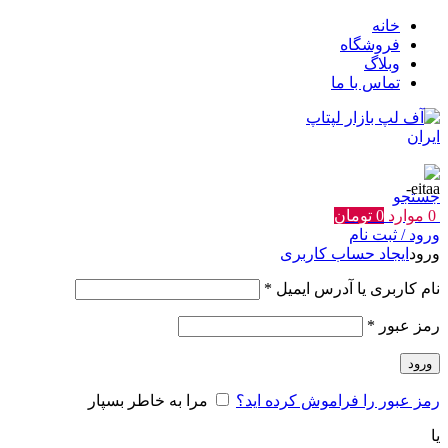
خانه
فروشگاه
وبلاگ
تماس با ما
جستجو
0
موارد
0
تومان
ورود / ثبت نام
ورود
ایجاد حساب کاربری
الزامی
نام کاربری یا آدرس ایمیل
*
الزامی
رمز عبور
*
ورود
رمز عبور را فراموش کرده اید؟
مرا به خاطر بسپار
یا