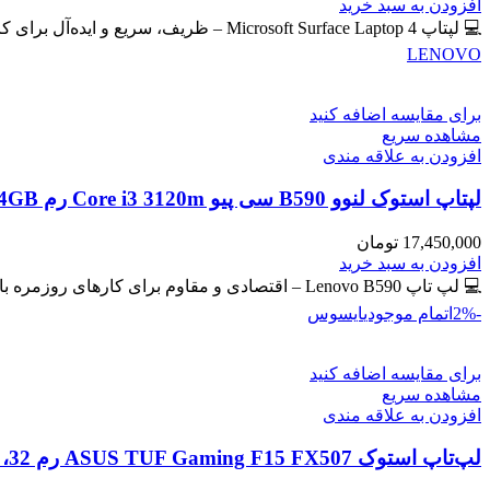
اصلی
فعلی
افزودن به سبد خرید
59,400,000 تومان
57,300,000 تومان
💻 لپتاپ Microsoft Surface Laptop 4 – ظریف، سریع و ایده‌آل برای کار و تحصیل 🔖 کد محصول: #41102 📸
بود.
است.
LENOVO
برای مقایسه اضافه کنید
مشاهده سریع
افزودن به علاقه مندی
لپتاپ استوک لنوو B590 سی پیو Core i3 3120m رم 4GB حافظه 500GB HDD گرافیک مجزا
17,450,000
تومان
افزودن به سبد خرید
💻 لپ تاپ Lenovo B590 – اقتصادی و مقاوم برای کارهای روزمره با گرافیک مجزای جیفورس 🔖 کد محصول: #41129
-2%
اتمام موجودی
ایسوس
برای مقایسه اضافه کنید
مشاهده سریع
افزودن به علاقه مندی
لپ‌تاپ استوک ASUS TUF Gaming F15 FX507 رم 32، 512GB، گرافیک 8GB