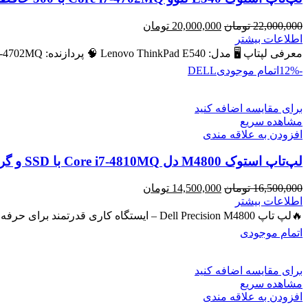
قیمت
قیمت
22,000,000
تومان
20,000,000
تومان
اصلی
فعلی
اطلاعات بیشتر
22,000,000 تومان
20,000,000 تومان
معرفی لپتاپ 🖥️ مدل: Lenovo ThinkPad E540 🧠 پردازنده: Intel Core i7‑4702MQ – نسل ۴ 💾 رم: 8 GB (قابل ارتقا
بود.
است.
-12%
اتمام موجودی
DELL
برای مقایسه اضافه کنید
مشاهده سریع
افزودن به علاقه مندی
لپ‌تاپ استوک M4800 دل Core i7-4810MQ با SSD و گرافیک NVIDIA Quadro 2GB
قیمت
قیمت
16,500,000
تومان
14,500,000
تومان
اصلی
فعلی
اطلاعات بیشتر
16,500,000 تومان
14,500,000 تومان
🔥لپ تاپ Dell Precision M4800 – ایستگاه کاری قدرتمند برای حرفه‌ای‌ها 🔖 کد محصول: #40743 💻 لپ‌تاپ حرفه‌ای با پردازنده
بود.
است.
اتمام موجودی
برای مقایسه اضافه کنید
مشاهده سریع
افزودن به علاقه مندی