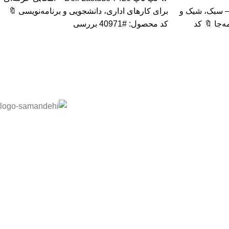
پ تاپ HP Elite x2 1012 G2 – سبک، شیک و
برای کارهای اداری، دانشجویی و برنامه‌نویسی 🔖
‌جا 🔖 کد
کد محصول: #40971 بررسی