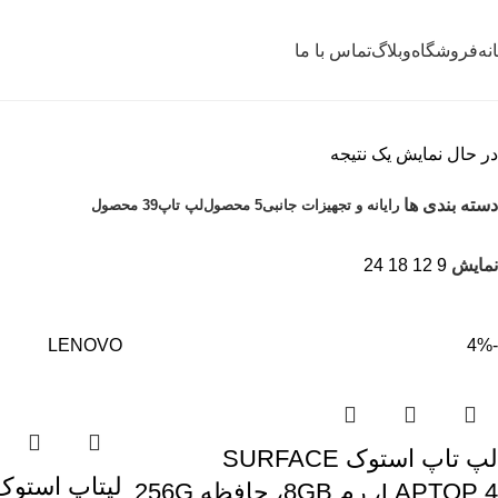
نه
فروشگاه
وبلاگ
تماس با ما
در حال نمایش یک نتیجه
دسته بندی ها
رایانه و تجهیزات جانبی
5 محصول
لپ تاپ
39 محصول
نمایش
9
12
18
24
LENOVO
-4%
لپ تاپ استوک SURFACE
LAPTOP 4، رم 8GB، حافظه 256G