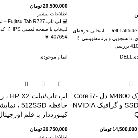
20,500,000
تومان
اطلاعات بیشتر
ن
💻 لپ تاپ 
لپ‌تاپ با صفحه 
🔥 لپ تاپ Dell Latitude 5320 – انتخابی حرفه‌ای
#40765 💎
ی، دانشجویی و برنامه‌نویسی 🔖
دی
DELL
اتمام موجودی
لپ‌تاپ استوک M4800 دل Core i7-
4810MQ با SSD و گرافیک NVIDIA
حافظه 512SSD
Q
کیبورددار با قلم اورجینال
14,500,000
تومان
26,750,000
تومان
اطلاعات بیشتر