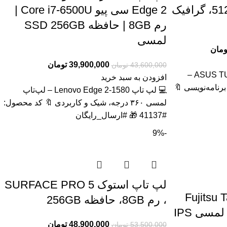
F15 FX507 رم 32، 512GB، گرافیک
Edge 2 سی پیو Core i7-6500U |
رم 8GB | حافظه SSD 256GB
لمسی
ومان
39,900,000
تومان
43,600,000
تومان
💻 لپتاپ ASUS TUF Gaming F15 FX507 –
افزودن به سبد خرید
رنامه‌نویسی 🔖
💻 لپ تاپ Lenovo Edge 2-1580 – لپ‌تاپ
لمسی ۳۶۰ درجه، شیک و کاربردی 🔖 کد محصول:
#41137 🎁 #ارسال_رایگان
-9%
لپ تاپ استوک SURFACE PRO 5
ندوزی استوک Fujitsu Tab
، رم 8GB، حافظه 256GB
48,900,000
تومان
53,500,000
تومان