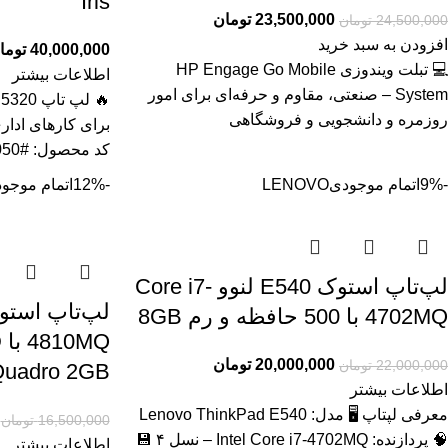
Iris
23,500,000
تومان
24,500,000
تومان
افزودن به سبد خرید
40,000,000
توما
💻 تبلت ویندوزی HP Engage Go Mobile
اطلاعات بیشتر
System – صنعتی، مقاوم و حرفه‌ای برای امور
روزمره و دانشجویی و فروشگاهی
برای کارهای ادار
کد محصول: #41050 بررسی
-9%
اتمام موجودی
LENOVO
-12%
اتمام موجو
لپ‌تاپ استوک E540 لنوو Core i7-
4702MQ با 500 حافظه و رم 8GB
20,000,000
تومان
22,000,000
تومان
uadro 2GB
اطلاعات بیشتر
معرفی لپتاپ 🖥️ مدل: Lenovo ThinkPad E540
16,500,000
تومان
🧠 پردازنده: Intel Core i7‑4702MQ – نسل ۴ 💾
اطلاعات بیشتر