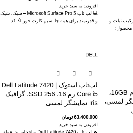
افزودن به سبد خرید
💻 لپ تاپ Microsoft Surface Pro 5 – سبک، شیک
Fujitsu Tab R727 – ترکیب تبلت و
و قدرتمند برای همه جا! سیم کارت خور 🔖 کد
لمسی IPS 🔖 کد محصول:
DELL
لپ‌تاپ استوک Dell Latitude 7420 |
لپ تاپ/تبلت HP X2 ، رم 16GB،
Core i5 رم 16، SSD 256، گرافیک
 ، نمایشگر لمسی،
Iris نمایشگر لمسی
63,400,000
تومان
افزودن به سبد خرید
🔥 لپ تاپ Dell Latitude 7420 – انتخابی حرفه‌ای