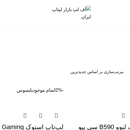
-2%
اتمام موجودی
ایسوس
لپتاپ استوک لنوو B590 سی پیو
لپ‌تاپ استوک 