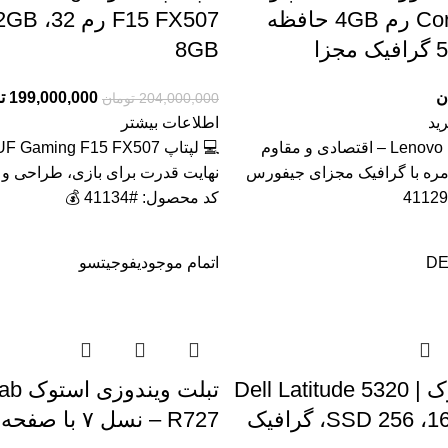
Core i3 3120m رم 4GB حافظه
زا
8GB
ن
199,000,000
ت
204,000,000
تومان
ید
اطلاعات بیشتر
💻 لپ تاپ Lenovo B590 – اقتصادی و مقاوم
مره با گرافیک مجزای جیفورس
نهایت قدرت برای بازی، طراحی و ب
کد محصول: #41134 💰
DE
اتمام موجودی
فوجیتسو
لپ‌تاپ استوک Dell Latitude 5320 |
تبلت وی
Core i5 رم 16، SSD 256، گرافیک
R727 – نسل ۷ با صفحه لمسی IPS