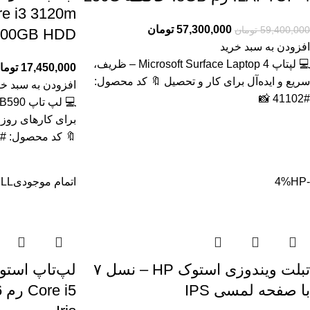
57,300,000
تومان
59,400,000
تومان
500GB HDD گرافیک مج
افزودن به سبد خرید
💻 لپتاپ Microsoft Surface Laptop 4 – ظریف،
17,450,000
توما
سریع و ایده‌آل برای کار و تحصیل 🔖 کد محصول:
افزودن به سبد خر
#41102 📸
برای کارهای روز
🔖 کد محصول: #41129
-4%
HP
اتمام موجودی
LL
تبلت ویندوزی استوک HP – نسل ۷
با صفحه لمسی IPS